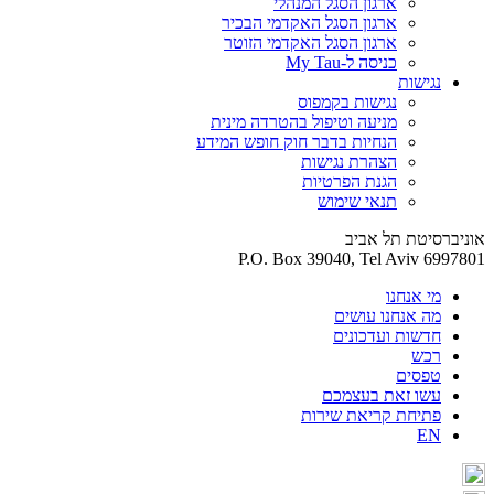
ארגון הסגל המנהלי
ארגון הסגל האקדמי הבכיר
ארגון הסגל האקדמי הזוטר
כניסה ל-My Tau
נגישות
נגישות בקמפוס
מניעה וטיפול בהטרדה מינית
הנחיות בדבר חוק חופש המידע
הצהרת נגישות
הגנת הפרטיות
תנאי שימוש
אוניברסיטת תל אביב
P.O. Box 39040, Tel Aviv 6997801
מי אנחנו
מה אנחנו עושים
חדשות ועדכונים
רכש
טפסים
עשו זאת בעצמכם
פתיחת קריאת שירות
EN