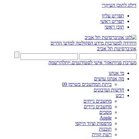
דילוג לתוכן העיקרי
תפריט עליון
תפריט ראשי
תוכן ראשי
היחידה למערכות מידע
הפקולטה למדעי החיים
אוניברסיטת תל אביב
מערכת פניות
אזור אישי לסטודנטים.יות
להרשמה
מי אנחנו
מה אנחנו עושים
כיתת המחשבים בשרמן 09
חדשות ועדכונים
רכש
מחשבים נייחים
מחשבים ניידים
מסכים
Apple
מדפסות וציוד היקפי
תוכנות
רשת קווית