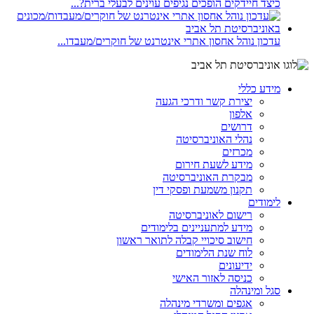
כיצד חיידקים הופכים נגיפים עוינים לבעלי ברית?...
עדכון נוהל אחסון אתרי אינטרנט של חוקרים/מעבדו...
מידע כללי
יצירת קשר ודרכי הגעה
אלפון
דרושים
נהלי האוניברסיטה
מכרזים
מידע לשעת חירום
מבקרת האוניברסיטה
תקנון משמעת ופסקי דין
לימודים
רישום לאוניברסיטה
מידע למתעניינים בלימודים
חישוב סיכויי קבלה לתואר ראשון
לוח שנת הלימודים
ידיעונים
כניסה לאזור האישי
סגל ומינהלה
אגפים ומשרדי מינהלה