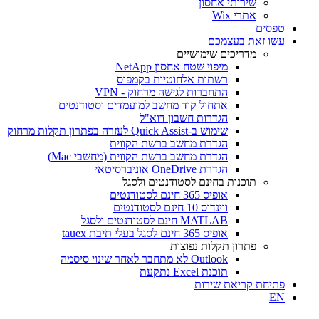
שירותי אחסון
אתרי Wix
טפסים
עשו זאת בעצמכם
מדריכים שימושיים
מיפוי שטח אחסון NetApp
רשתות אלחוטיות בקמפוס
התחברות לגישה מרחוק - VPN
אתחול קוד מחשב למועמדים וסטודנטים
הגדרות חשבון דוא"ל
שימוש ב-Quick Assist לעזרה בפתרון תקלות מרחוק
הגדרת מחשב ברשת הקווית
הגדרת מחשב ברשת הקווית (מחשבי Mac)
הגדרת OneDrive אוניברסיטאי
תוכנות בחינם לסטודנטים ולסגל
אופיס 365 חינם לסטודנטים
ווינדוס 10 חינם לסטודנטים
MATLAB חינם לסטודנטים ולסגל
אופיס 365 חינם לסגל בעלי תיבת tauex
פתרון תקלות נפוצות
Outlook לא מתחבר לאחר שינוי סיסמה
תוכנת Excel נתקעת
פתיחת קריאת שירות
EN