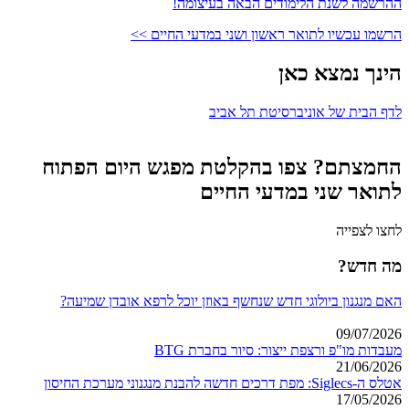
ההרשמה לשנת הלימודים הבאה בעיצומה!
הרשמו עכשיו לתואר ראשון ושני במדעי החיים >>
הינך נמצא כאן
לדף הבית של אוניברסיטת תל אביב
החמצתם? צפו בהקלטת מפגש היום הפתוח
לתואר שני במדעי החיים
לחצו לצפייה
מה חדש?
האם מנגנון ביולוגי חדש שנחשף באוזן יוכל לרפא אובדן שמיעה?
09/07/2026
מעבדות מו"פ ורצפת ייצור: סיור בחברת BTG
21/06/2026
אטלס ה-Siglecs: מפת דרכים חדשה להבנת מנגנוני מערכת החיסון
17/05/2026