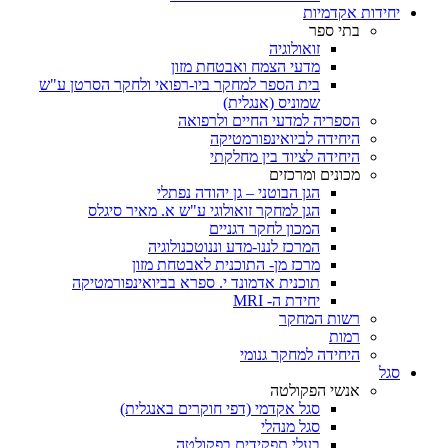
יחידות אקדמיות
בתי ספר
זואולוגיה
מדעי הצמח ואבטחת מזון
בית הספר למחקר ביו-רפואי ולחקר הסרטן ע"ש
שמוניס (אנגלית)
הספריה למדעי החיים ולרפואה
היחידה לביואינפורמטיקה
היחידה לציוד בין מחלקתי
מכונים ומרכזים
הגן הבוטני – גן יהודה נפתלי
הגן למחקר זואולוגי ע"ש א. מאיר סיגלס
המכון לחקר דגניים
המרכז לננו-מדע וננוטכנולוגיה
מרכז מן- התוכנית לאבטחת מזון
תוכנית אדמונד י. ספרא בביואינפורמטיקה
יחידת ה- MRI
רשות המחקר
רמות
היחידה למחקר גנומי
סגל
אנשי הפקולטה
סגל אקדמי (דפי חוקרים באנגלית)
סגל מנהלי
בעלי תפקידים בפקולטה