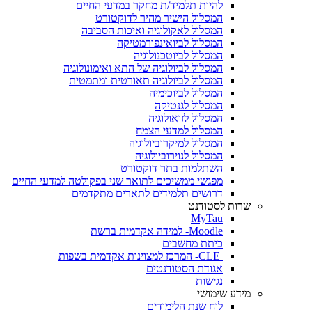
להיות תלמיד/ת מחקר במדעי החיים
המסלול הישיר מהיר לדוקטורט
המסלול לאקולוגיה ואיכות הסביבה
המסלול לביואינפורמטיקה
המסלול לביוטכנולוגיה
המסלול לביולוגיה של התא ואימונולוגיה
המסלול לביולוגיה תאורטית ומתמטית
המסלול לביוכימיה
המסלול לגנטיקה
המסלול לזואולוגיה
המסלול למדעי הצמח
המסלול למיקרוביולוגיה
המסלול לנוירוביולוגיה
השתלמות בתר דוקטורט
מפגשי ממשיכים לתואר שני בפקולטה למדעי החיים
דרושים תלמידים לתארים מתקדמים
שרות לסטודנט
MyTau
Moodle- למידה אקדמית ברשת
כיתת מחשבים
CLE- המרכז למצוינות אקדמית בשפות
אגודת הסטודנטים
נגישות
מידע שימושי
לוח שנת הלימודים