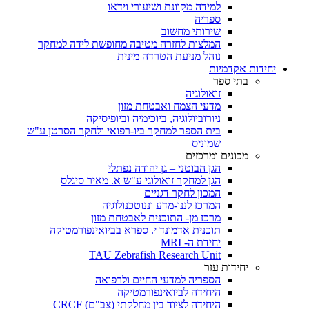
למידה מקוונת ושיעורי וידאו
ספריה
שירותי מחשוב
המלצות לחזרה מטיבה מחופשת לידה למחקר
נוהל מניעת הטרדה מינית
יחידות אקדמיות
בתי ספר
זואולוגיה
מדעי הצמח ואבטחת מזון
ניורוביולוגיה, ביוכימיה וביופיסיקה
בית הספר למחקר ביו-רפואי ולחקר הסרטן ע"ש
שמוניס
מכונים ומרכזים
הגן הבוטני – גן יהודה נפתלי
הגן למחקר זואולוגי ע"ש א. מאיר סיגלס
המכון לחקר דגניים
המרכז לננו-מדע וננוטכנולוגיה
מרכז מן- התוכנית לאבטחת מזון
תוכנית אדמונד י. ספרא בביואינפורמטיקה
יחידת ה- MRI
TAU Zebrafish Research Unit
יחידות עזר
הספריה למדעי החיים ולרפואה
היחידה לביואינפורמטיקה
היחידה לציוד בין מחלקתי (צב"ם) CRCF