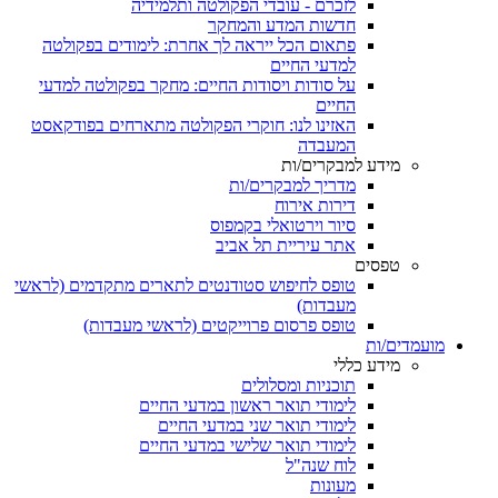
לזכרם - עובדי הפקולטה ותלמידיה
חדשות המדע והמחקר
פתאום הכל ייראה לך אחרת: לימודים בפקולטה
למדעי החיים
על סודות ויסודות החיים: מחקר בפקולטה למדעי
החיים
האזינו לנו: חוקרי הפקולטה מתארחים בפודקאסט
המעבדה
מידע למבקרים/ות
מדריך למבקרים/ות
דירות אירוח
סיור וירטואלי בקמפוס
אתר עיריית תל אביב
טפסים
טופס לחיפוש סטודנטים לתארים מתקדמים (לראשי
מעבדות)
טופס פרסום פרוייקטים (לראשי מעבדות)
מועמדים/ות
מידע כללי
תוכניות ומסלולים
לימודי תואר ראשון במדעי החיים
לימודי תואר שני במדעי החיים
לימודי תואר שלישי במדעי החיים
לוח שנה"ל
מעונות