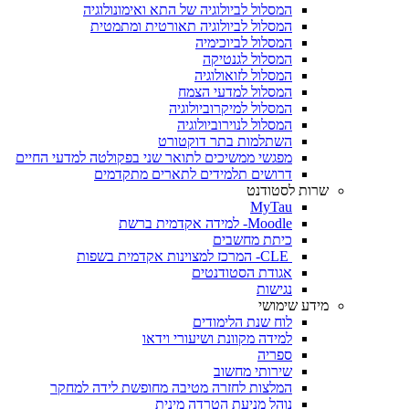
המסלול לביולוגיה של התא ואימונולוגיה
המסלול לביולוגיה תאורטית ומתמטית
המסלול לביוכימיה
המסלול לגנטיקה
המסלול לזואולוגיה
המסלול למדעי הצמח
המסלול למיקרוביולוגיה
המסלול לנוירוביולוגיה
השתלמות בתר דוקטורט
מפגשי ממשיכים לתואר שני בפקולטה למדעי החיים
דרושים תלמידים לתארים מתקדמים
שרות לסטודנט
MyTau
Moodle- למידה אקדמית ברשת
כיתת מחשבים
CLE- המרכז למצוינות אקדמית בשפות
אגודת הסטודנטים
נגישות
מידע שימושי
לוח שנת הלימודים
למידה מקוונת ושיעורי וידאו
ספריה
שירותי מחשוב
המלצות לחזרה מטיבה מחופשת לידה למחקר
נוהל מניעת הטרדה מינית