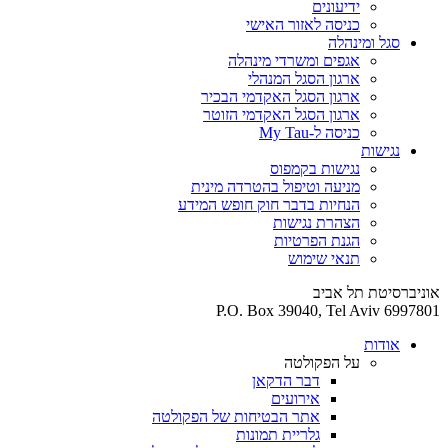
ידיעונים
כניסה לאזור האישי
סגל ומינהלה
אגפים ומשרדי מינהלה
ארגון הסגל המנהלי
ארגון הסגל האקדמי הבכיר
ארגון הסגל האקדמי הזוטר
כניסה ל-My Tau
נגישות
נגישות בקמפוס
מניעה וטיפול בהטרדה מינית
הנחיות בדבר חוק חופש המידע
הצהרת נגישות
הגנת הפרטיות
תנאי שימוש
אוניברסיטת תל אביב
P.O. Box 39040, Tel Aviv 6997801
אודות
על הפקולטה
דבר הדקאן
אירועים
אתר הבטיחות של הפקולטה
גלריית תמונות