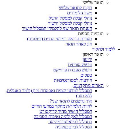
תואר שלישי
תקנון לתואר שלישי
משך הלימודים
נוהלי קבלה למסלול הרגיל
נוהלי קבלה למסלול הישיר
הענקת תואר שני לתלמידי המסלול הישיר
תוכניות נוספות
תעודת הוראה במדעי החיים (ביולוגיה)
חוג לאחר תואר
ללמוד ולחקור
תואר ראשון
ידיעון
חיפוש קורסים
חיפוש מעבדת פרוייקט
טפסים
הודעות לסטודנטים/ות
תארים מתקדמים
המסלול למדעי הצמח ואבטחת מזון (נלמד באנגלית,
ללא תזה)
איך נרשמים לתואר שני?
להיות תלמיד/ת מחקר במדעי החיים
המסלול הישיר מהיר לדוקטורט
המסלול לאקולוגיה ואיכות הסביבה
המסלול לביואינפורמטיקה
המסלול לביוטכנולוגיה