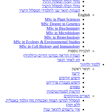
נוהלי קבלה למסלול הרגיל
נוהלי קבלה למסלול הישיר
הענקת תואר שני לתלמידי המסלול הישיר
English
MSc in Plant Sciences
MSc Degree in Genetics
MSc in Biochemistry
MSc in Microbiology
MSc in Biotechnology
MSc in Ecology & Environmental Studies
MSc in Cell Biology and Immunology
תוכניות נוספות
תעודת הוראה במדעי החיים (ביולוגיה)
חוג לאחר תואר
ללמוד ולחקור
תואר ראשון
ידיעון
חיפוש קורסים
חיפוש מעבדת פרוייקט
טפסים
הודעות לסטודנטים/ות
תארים מתקדמים
המסלול למדעי הצמח ואבטחת מזון (נלמד באנגלית,
ללא תזה)
איך נרשמים לתואר שני?