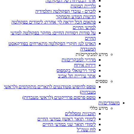
אתר הבטיחות של הפקולטה
גלריית תמונות
לזכרם - עובדי הפקולטה ותלמידיה
חדשות המדע והמחקר
פתאום הכל ייראה לך אחרת: לימודים בפקולטה
למדעי החיים
על סודות ויסודות החיים: מחקר בפקולטה למדעי
החיים
האזינו לנו: חוקרי הפקולטה מתארחים בפודקאסט
המעבדה
מידע למבקרים/ות
מדריך למבקרים/ות
דירות אירוח
סיור וירטואלי בקמפוס
אתר עיריית תל אביב
טפסים
טופס לחיפוש סטודנטים לתארים מתקדמים (לראשי
מעבדות)
טופס פרסום פרוייקטים (לראשי מעבדות)
מועמדים/ות
מידע כללי
תוכניות ומסלולים
לימודי תואר ראשון במדעי החיים
לימודי תואר שני במדעי החיים
לוח שנה"ל