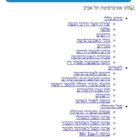
מידע כללי
יצירת קשר ודרכי הגעה
אלפון
דרושים
נהלי האוניברסיטה
מכרזים
מידע לשעת חירום
מבקרת האוניברסיטה
תקנון משמעת ופסקי דין
לימודים
רישום לאוניברסיטה
מידע למתעניינים בלימודים
חישוב סיכויי קבלה לתואר ראשון
לוח שנת הלימודים
ידיעונים
כניסה לאזור האישי
סגל ומינהלה
אגפים ומשרדי מינהלה
ארגון הסגל המנהלי
ארגון הסגל האקדמי הבכיר
ארגון הסגל האקדמי הזוטר
כניסה ל-My Tau