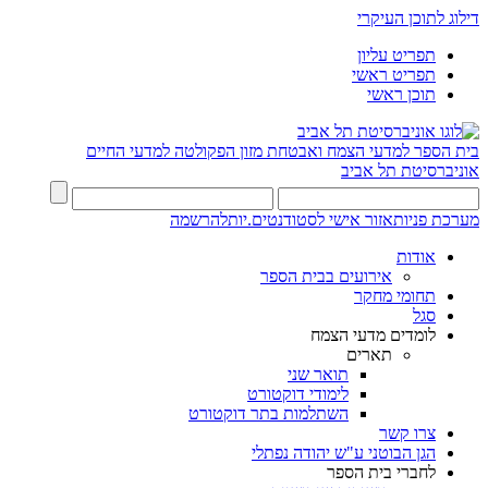
דילוג לתוכן העיקרי
תפריט עליון
תפריט ראשי
תוכן ראשי
בית הספר למדעי הצמח ואבטחת מזון
הפקולטה למדעי החיים
אוניברסיטת תל אביב
מערכת פניות
אזור אישי לסטודנטים.יות
להרשמה
אודות
אירועים בבית הספר
תחומי מחקר
סגל
לומדים מדעי הצמח
תארים
תואר שני
לימודי דוקטורט
השתלמות בתר דוקטורט
צרו קשר
הגן הבוטני ע"ש יהודה נפתלי
לחברי בית הספר