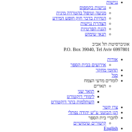
נגישות
נגישות בקמפוס
מניעה וטיפול בהטרדה מינית
הנחיות בדבר חוק חופש המידע
הצהרת נגישות
הגנת הפרטיות
תנאי שימוש
אוניברסיטת תל אביב
P.O. Box 39040, Tel Aviv 6997801
אודות
אירועים בבית הספר
תחומי מחקר
סגל
לומדים מדעי הצמח
תארים
תואר שני
לימודי דוקטורט
השתלמות בתר דוקטורט
צרו קשר
הגן הבוטני ע"ש יהודה נפתלי
לחברי בית הספר
קישורים שימושיים
English