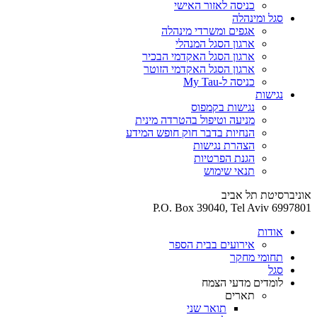
כניסה לאזור האישי
סגל ומינהלה
אגפים ומשרדי מינהלה
ארגון הסגל המנהלי
ארגון הסגל האקדמי הבכיר
ארגון הסגל האקדמי הזוטר
כניסה ל-My Tau
נגישות
נגישות בקמפוס
מניעה וטיפול בהטרדה מינית
הנחיות בדבר חוק חופש המידע
הצהרת נגישות
הגנת הפרטיות
תנאי שימוש
אוניברסיטת תל אביב
P.O. Box 39040, Tel Aviv 6997801
אודות
אירועים בבית הספר
תחומי מחקר
סגל
לומדים מדעי הצמח
תארים
תואר שני