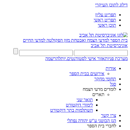
דילוג לתוכן העיקרי
תפריט עליון
תפריט ראשי
תוכן ראשי
בית הספר למדעי הצמח ואבטחת מזון
הפקולטה למדעי החיים
אוניברסיטת תל אביב
מערכת פניות
אזור אישי לסטודנטים.יות
להרשמה
אודות
אירועים בבית הספר
תחומי מחקר
סגל
לומדים מדעי הצמח
תארים
תואר שני
לימודי דוקטורט
השתלמות בתר דוקטורט
צרו קשר
הגן הבוטני ע"ש יהודה נפתלי
לחברי בית הספר