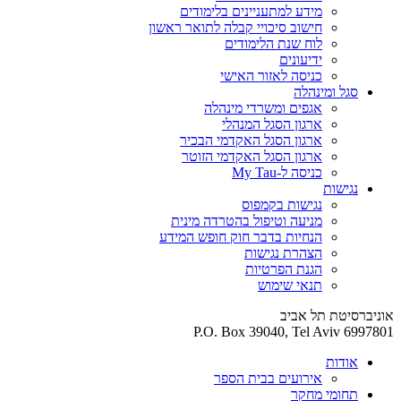
מידע למתעניינים בלימודים
חישוב סיכויי קבלה לתואר ראשון
לוח שנת הלימודים
ידיעונים
כניסה לאזור האישי
סגל ומינהלה
אגפים ומשרדי מינהלה
ארגון הסגל המנהלי
ארגון הסגל האקדמי הבכיר
ארגון הסגל האקדמי הזוטר
כניסה ל-My Tau
נגישות
נגישות בקמפוס
מניעה וטיפול בהטרדה מינית
הנחיות בדבר חוק חופש המידע
הצהרת נגישות
הגנת הפרטיות
תנאי שימוש
אוניברסיטת תל אביב
P.O. Box 39040, Tel Aviv 6997801
אודות
אירועים בבית הספר
תחומי מחקר