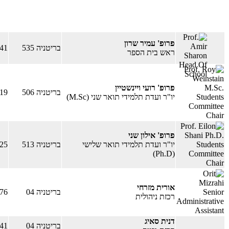
פרופ' עמיר שרון
בריטניה 535
741
ראש בית הספר
פרופ' רועי ויינשטיין
בריטניה 506
719
יו"ר ועדת תלמידי תואר שני (M.Sc)
פרופ' אילון שני
​יו"ר ועדת תלמידי תואר שלישי
בריטניה 513
125
(Ph.D)
אורית מזרחי
בריטניה 04
376
רכזת ניהולית
דנית סאיג
בריטניה 04
841