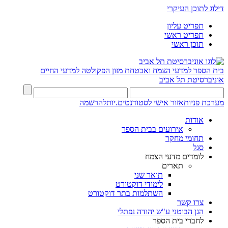
דילוג לתוכן העיקרי
תפריט עליון
תפריט ראשי
תוכן ראשי
בית הספר למדעי הצמח ואבטחת מזון
הפקולטה למדעי החיים
אוניברסיטת תל אביב
מערכת פניות
אזור אישי לסטודנטים.יות
להרשמה
אודות
אירועים בבית הספר
תחומי מחקר
סגל
לומדים מדעי הצמח
תארים
תואר שני
לימודי דוקטורט
השתלמות בתר דוקטורט
צרו קשר
הגן הבוטני ע"ש יהודה נפתלי
לחברי בית הספר