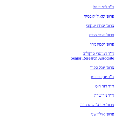
ד"ר ליאור טל
פרופ' שאול ילובסקי
פרופ' יפתח יעקובי
פרופ' איתי מירוז
פרופ' יסמין מרוז
ד"ר דמיטרי סוקולוב
Senior Research Associate
פרופ' יובל ספיר
ד"ר יוסף פיכמן
ד"ר דור רוס
ד"ר ניר שדה
פרופ' מרסלו שטרנברג
פרופ' אילון שני