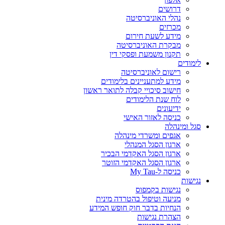
דרושים
נהלי האוניברסיטה
מכרזים
מידע לשעת חירום
מבקרת האוניברסיטה
תקנון משמעת ופסקי דין
לימודים
רישום לאוניברסיטה
מידע למתעניינים בלימודים
חישוב סיכויי קבלה לתואר ראשון
לוח שנת הלימודים
ידיעונים
כניסה לאזור האישי
סגל ומינהלה
אגפים ומשרדי מינהלה
ארגון הסגל המנהלי
ארגון הסגל האקדמי הבכיר
ארגון הסגל האקדמי הזוטר
כניסה ל-My Tau
נגישות
נגישות בקמפוס
מניעה וטיפול בהטרדה מינית
הנחיות בדבר חוק חופש המידע
הצהרת נגישות