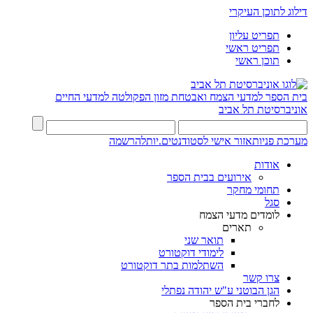
דילוג לתוכן העיקרי
תפריט עליון
תפריט ראשי
תוכן ראשי
בית הספר למדעי הצמח ואבטחת מזון
הפקולטה למדעי החיים
אוניברסיטת תל אביב
מערכת פניות
אזור אישי לסטודנטים.יות
להרשמה
אודות
אירועים בבית הספר
תחומי מחקר
סגל
לומדים מדעי הצמח
תארים
תואר שני
לימודי דוקטורט
השתלמות בתר דוקטורט
צרו קשר
הגן הבוטני ע"ש יהודה נפתלי
לחברי בית הספר