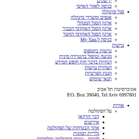
ידיעונים
כניסה לאזור האישי
סגל ומינהלה
אגפים ומשרדי מינהלה
ארגון הסגל המנהלי
ארגון הסגל האקדמי הבכיר
ארגון הסגל האקדמי הזוטר
כניסה ל-My Tau
נגישות
נגישות בקמפוס
מניעה וטיפול בהטרדה מינית
הנחיות בדבר חוק חופש המידע
הצהרת נגישות
הגנת הפרטיות
תנאי שימוש
אוניברסיטת תל אביב
P.O. Box 39040, Tel Aviv 6997801
אודות
על הפקולטה
דבר הדקאן
אירועים
אתר הבטיחות של הפקולטה
גלריית תמונות
לזכרם - עובדי הפקולטה ותלמידיה