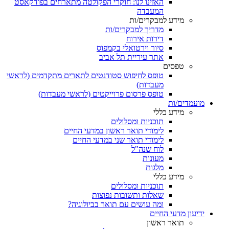
האזינו לנו: חוקרי הפקולטה מתארחים בפודקאסט
המעבדה
מידע למבקרים/ות
מדריך למבקרים/ות
דירות אירוח
סיור וירטואלי בקמפוס
אתר עיריית תל אביב
טפסים
טופס לחיפוש סטודנטים לתארים מתקדמים (לראשי
מעבדות)
טופס פרסום פרוייקטים (לראשי מעבדות)
מועמדים/ות
מידע כללי
תוכניות ומסלולים
לימודי תואר ראשון במדעי החיים
לימודי תואר שני במדעי החיים
לוח שנה"ל
מעונות
מלגות
מידע כללי
תוכניות ומסלולים
שאלות ותשובות נפוצות
ומה עושים עם תואר בביולוגיה?
ידיעון מדעי החיים
תואר ראשון