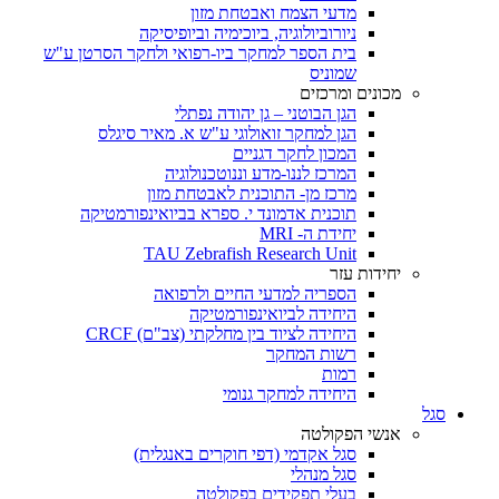
מדעי הצמח ואבטחת מזון
ניורוביולוגיה, ביוכימיה וביופיסיקה
בית הספר למחקר ביו-רפואי ולחקר הסרטן ע"ש
שמוניס
מכונים ומרכזים
הגן הבוטני – גן יהודה נפתלי
הגן למחקר זואולוגי ע"ש א. מאיר סיגלס
המכון לחקר דגניים
המרכז לננו-מדע וננוטכנולוגיה
מרכז מן- התוכנית לאבטחת מזון
תוכנית אדמונד י. ספרא בביואינפורמטיקה
יחידת ה- MRI
TAU Zebrafish Research Unit
יחידות עזר
הספריה למדעי החיים ולרפואה
היחידה לביואינפורמטיקה
היחידה לציוד בין מחלקתי (צב"ם) CRCF
רשות המחקר
רמות
היחידה למחקר גנומי
סגל
אנשי הפקולטה
סגל אקדמי (דפי חוקרים באנגלית)
סגל מנהלי
בעלי תפקידים בפקולטה