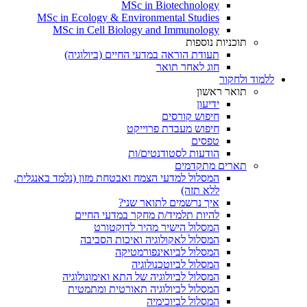
MSc in Biotechnology
MSc in Ecology & Environmental Studies
MSc in Cell Biology and Immunology
תוכניות נוספות
תעודת הוראה במדעי החיים (ביולוגיה)
חוג לאחר תואר
ללמוד ולחקור
תואר ראשון
ידיעון
חיפוש קורסים
חיפוש מעבדת פרוייקט
טפסים
הודעות לסטודנטים/ות
תארים מתקדמים
המסלול למדעי הצמח ואבטחת מזון (נלמד באנגלית,
ללא תזה)
איך נרשמים לתואר שני?
להיות תלמיד/ת מחקר במדעי החיים
המסלול הישיר מהיר לדוקטורט
המסלול לאקולוגיה ואיכות הסביבה
המסלול לביואינפורמטיקה
המסלול לביוטכנולוגיה
המסלול לביולוגיה של התא ואימונולוגיה
המסלול לביולוגיה תאורטית ומתמטית
המסלול לביוכימיה