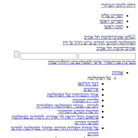
דילוג לתוכן העיקרי
תפריט עליון
תפריט ראשי
תוכן ראשי
הפקולטה למדעי החיים
ע"ש ג'ורג' ס' וייז
אוניברסיטת תל אביב
מערכת פניות
אזור אישי לסטודנטים.יות
להרשמה
אודות
על הפקולטה
דבר הדקאן
אירועים
אתר הבטיחות של הפקולטה
גלריית תמונות
לזכרם - עובדי הפקולטה ותלמידיה
חדשות המדע והמחקר
פתאום הכל ייראה לך אחרת: לימודים בפקולטה
למדעי החיים
על סודות ויסודות החיים: מחקר בפקולטה למדעי
החיים