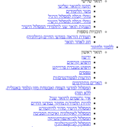
תואר שלישי
תקנון לתואר שלישי
משך הלימודים
נוהלי קבלה למסלול הרגיל
נוהלי קבלה למסלול הישיר
הענקת תואר שני לתלמידי המסלול הישיר
תוכניות נוספות
תעודת הוראה במדעי החיים (ביולוגיה)
חוג לאחר תואר
ללמוד ולחקור
תואר ראשון
ידיעון
חיפוש קורסים
חיפוש מעבדת פרוייקט
טפסים
הודעות לסטודנטים/ות
תארים מתקדמים
המסלול למדעי הצמח ואבטחת מזון (נלמד באנגלית,
ללא תזה)
איך נרשמים לתואר שני?
להיות תלמיד/ת מחקר במדעי החיים
המסלול הישיר מהיר לדוקטורט
המסלול לאקולוגיה ואיכות הסביבה
המסלול לביואינפורמטיקה
המסלול לביוטכנולוגיה