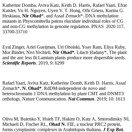
Katherine Domba, Aviva Katz, Keith D. Harris, Rafael Yaari, Efrat
Kaisler, Vu H. Nguyen, Uyen V. T. Hong, Ofir Griess, Karina G.
Heskiaua,
Nir Ohad
*, and Assaf Zemach*. DNA methylation
mutants in Physcomitrella patens elucidate individual roles of CG
and non-CG methylation in genome regulation. PNAS 2020 117,
33700-33710
Eyal Zinger, Ariel Gueijman, Uri Obolski, Yoav Ram, Eliya Ruby,
Mor Binder, Nivi Yechieli,
Nir Ohad*
, Lilach Hadany*, The plant
and the ant: less fit Lamium plants produce more dispersible seeds.
Scientific Reports
. 2019, 9: 6299
Rafael Yaari, Aviva Katz, Katherine Domb, Keith D. Harris, Assaf
Zemach*,
N. Ohad*
. RdDM-independent de novo and
heterochromatin 1 DNA methylation by plant CMT and DNMT3
orthologs. Nature Communication.
Nat Commun
. 2019; 10: 1613
Oliva M, Butenko Y, Hsieh TF, Hakim O, Katz A, Smorodinsky NI,
Michaeli D, Fischer RL,
Ohad N
. FIE, a nuclear PRC2 protein,
forms cytoplasmic complexes in Arabidopsis thaliana.
J Exp Bot.