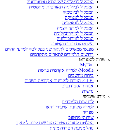
המסלול לביולוגיה של התא ואימונולוגיה
המסלול לביולוגיה תאורטית ומתמטית
המסלול לביוכימיה
המסלול לגנטיקה
המסלול לזואולוגיה
המסלול למדעי הצמח
המסלול למיקרוביולוגיה
המסלול לנוירוביולוגיה
השתלמות בתר דוקטורט
מפגשי ממשיכים לתואר שני בפקולטה למדעי החיים
דרושים תלמידים לתארים מתקדמים
שרות לסטודנט
MyTau
Moodle- למידה אקדמית ברשת
כיתת מחשבים
CLE- המרכז למצוינות אקדמית בשפות
אגודת הסטודנטים
נגישות
מידע שימושי
לוח שנת הלימודים
למידה מקוונת ושיעורי וידאו
ספריה
שירותי מחשוב
המלצות לחזרה מטיבה מחופשת לידה למחקר
נוהל מניעת הטרדה מינית