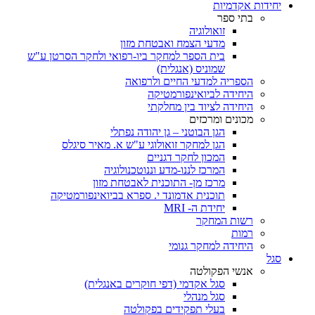
יחידות אקדמיות
בתי ספר
זואולוגיה
מדעי הצמח ואבטחת מזון
בית הספר למחקר ביו-רפואי ולחקר הסרטן ע"ש
שמוניס (אנגלית)
הספריה למדעי החיים ולרפואה
היחידה לביואינפורמטיקה
היחידה לציוד בין מחלקתי
מכונים ומרכזים
הגן הבוטני – גן יהודה נפתלי
הגן למחקר זואולוגי ע"ש א. מאיר סיגלס
המכון לחקר דגניים
המרכז לננו-מדע וננוטכנולוגיה
מרכז מן- התוכנית לאבטחת מזון
תוכנית אדמונד י. ספרא בביואינפורמטיקה
יחידת ה- MRI
רשות המחקר
רמות
היחידה למחקר גנומי
סגל
אנשי הפקולטה
סגל אקדמי (דפי חוקרים באנגלית)
סגל מנהלי
בעלי תפקידים בפקולטה