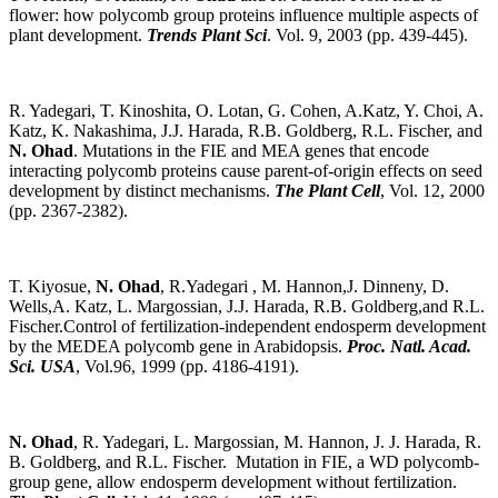
flower: how polycomb group proteins influence multiple aspects of
plant development.
Trends Plant Sci
. Vol. 9, 2003 (pp. 439-445).
R. Yadegari, T. Kinoshita, O. Lotan, G. Cohen, A.Katz, Y. Choi, A.
Katz, K. Nakashima, J.J. Harada, R.B. Goldberg, R.L. Fischer, and
N. Ohad
. Mutations in the FIE and MEA genes that encode
interacting polycomb proteins cause parent-of-origin effects on seed
development by distinct mechanisms.
The Plant Cell
, Vol. 12, 2000
(pp. 2367-2382).
T. Kiyosue,
N. Ohad
, R.Yadegari , M. Hannon,J. Dinneny, D.
Wells,A. Katz, L. Margossian, J.J. Harada, R.B. Goldberg,and R.L.
Fischer.Control of fertilization-independent endosperm development
by the MEDEA polycomb gene in Arabidopsis.
Proc. Natl. Acad.
Sci. USA
, Vol.96, 1999 (pp. 4186-4191).
N. Ohad
, R. Yadegari, L. Margossian, M. Hannon, J. J. Harada, R.
B. Goldberg, and R.L. Fischer. Mutation in FIE, a WD polycomb-
group gene, allow endosperm development without fertilization.