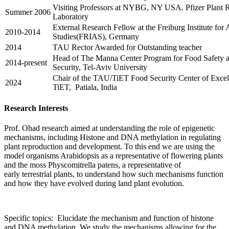
Visiting Professors at NYBG, NY USA. Pfizer Plant 
Summer 2006
Laboratory
External Research Fellow at the Freiburg Institute fo
2010-2014
Studies(FRIAS), Germany
2014
TAU Rector Awarded for Outstanding teacher
Head of The Manna Center Program for Food Safety 
2014-present
Security, Tel-Aviv University
Chair of the TAU/TiET Food Security Center of Excel
2024
TiET, Patiala, India
Research Interests
Prof. Ohad research aimed at understanding the role of epigenetic
mechanisms, including Histone and DNA methylation in regulating
plant reproduction and development. To this end we are using the
model organisms Arabidopsis as a representative of flowering plants
and the moss Physcomitrella patens, a representative of
early terrestrial plants, to understand how such mechanisms function
and how they have evolved during land plant evolution.
Specific topics: Elucidate the mechanism and function of histone
and DNA methylation. We study the mechanisms allowing for the