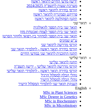
ידיעון מדעי החיים לתואר ראשון
מערכת שעות לתשפ"ה 2024/2025
קורסי בחירה לתואר ראשון
פרויקט וסמינריון לתואר ראשון
תקנון הפקולטה לתואר ראשון
תואר שני
תואר שני בית הספר לזואולוגיה
תואר שני בית הספר לצמח ואבטחת מזון
תואר שני בית הספר למחקר ביו-רפואי ולחקר הסרטן
ע"ש שמוניס
קורסי מדרשה לתואר שני
קורסי בחירה תואר ראשון - לתלמידי תואר שני
תקנון התוכנית לתואר שני במדעי החיים
תואר שלישי
תקנון לתואר שלישי
קורסי מדרשה לתואר שלישי - ידיעון תשפ"ה
קורסי בחירה תואר ראשון - לתלמידי תואר שלישי
נוהלי קבלה למסלול הרגיל
נוהלי קבלה למסלול הישיר
הענקת תואר שני לתלמידי המסלול הישיר
English
MSc in Plant Sciences
MSc Degree in Genetics
MSc in Biochemistry
MSc in Microbiology