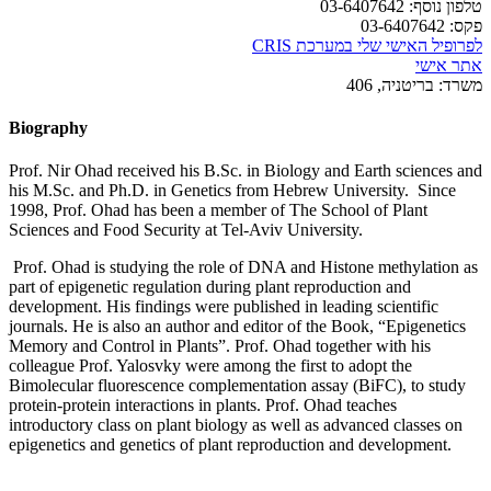
טלפון נוסף:
03-6407642
פקס:
03-6407642
לפרופיל האישי שלי במערכת CRIS
אתר אישי
משרד:
בריטניה, 406
Biography
Prof. Nir Ohad received his B.Sc. in Biology and Earth sciences and
his M.Sc. and Ph.D. in Genetics from Hebrew University. Since
1998, Prof. Ohad has been a member of The School of Plant
Sciences and Food Security at Tel-Aviv University.
Prof. Ohad is studying the role of DNA and Histone methylation as
part of epigenetic regulation during plant reproduction and
development. His findings were published in leading scientific
journals. He is also an author and editor of the Book, “Epigenetics
Memory and Control in Plants”. Prof. Ohad together with his
colleague Prof. Yalosvky were among the first to adopt the
Bimolecular fluorescence complementation assay (BiFC), to study
protein-protein interactions in plants. Prof. Ohad teaches
introductory class on plant biology as well as advanced classes on
epigenetics and genetics of plant reproduction and development.