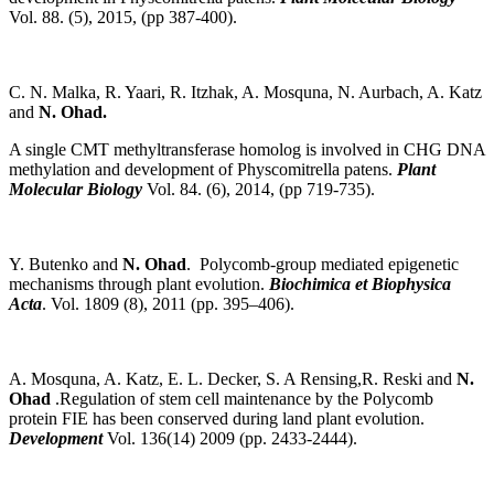
Vol. 88. (5), 2015, (pp 387-400).
C. N. Malka, R. Yaari, R. Itzhak, A. Mosquna, N. Aurbach, A. Katz
and
N. Ohad.
A single CMT methyltransferase homolog is involved in CHG DNA
methylation and development of Physcomitrella patens.
Plant
Molecular Biology
Vol. 84. (6), 2014, (pp 719-735).
Y. Butenko and
N. Ohad
. Polycomb-group mediated epigenetic
mechanisms through plant evolution.
Biochimica et Biophysica
Acta
. Vol. 1809 (8), 2011 (pp. 395–406).
A. Mosquna, A. Katz, E. L. Decker, S. A Rensing,R. Reski and
N.
Ohad
.Regulation of stem cell maintenance by the Polycomb
protein FIE has been conserved during land plant evolution.
Development
Vol. 136(14) 2009 (pp. 2433-2444).