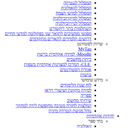
המסלול לגנטיקה
המסלול לזואולוגיה
המסלול למדעי הצמח
המסלול למיקרוביולוגיה
המסלול לנוירוביולוגיה
השתלמות בתר דוקטורט
מפגשי ממשיכים לתואר שני בפקולטה למדעי החיים
דרושים תלמידים לתארים מתקדמים
שרות לסטודנט
MyTau
Moodle- למידה אקדמית ברשת
כיתת מחשבים
CLE- המרכז למצוינות אקדמית בשפות
אגודת הסטודנטים
נגישות
מידע שימושי
לוח שנת הלימודים
למידה מקוונת ושיעורי וידאו
ספריה
שירותי מחשוב
המלצות לחזרה מטיבה מחופשת לידה למחקר
נוהל מניעת הטרדה מינית
יחידות אקדמיות
בתי ספר
זואולוגיה