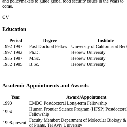
and policymakers to guide global food security issues in the years to
come.
CV
Education
Period
Degree
Institute
1992-1997
Post-Doctoral Fellow
University of California at Ber
1997-1992
Ph.D.
Hebrew University
1985-1987
M.Sc.
Hebrew University
1982-1985
B.Sc.
Hebrew University
Academic Appointments and Awards
Year
Award/Appointment
1993
EMBO Postdoctoral Long-term Fellowship
Human Frontier Science Program (HFSP) Postdoctora
1994
Fellowship
Faculty Member; Department of Molecular Biology &
1998-present
of Plants, Tel Aviv University