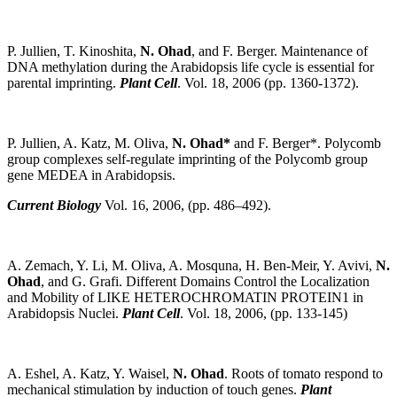
P. Jullien, T. Kinoshita,
N. Ohad
, and F. Berger. Maintenance of
DNA methylation during the Arabidopsis life cycle is essential for
parental imprinting.
Plant Cell
. Vol. 18, 2006 (pp. 1360-1372).
P. Jullien, A. Katz, M. Oliva,
N. Ohad*
and F. Berger*. Polycomb
group complexes self-regulate imprinting of the Polycomb group
gene MEDEA in Arabidopsis.
Current Biology
Vol. 16, 2006, (pp. 486–492).
A. Zemach, Y. Li, M. Oliva, A. Mosquna, H. Ben-Meir, Y. Avivi,
N.
Ohad
, and G. Grafi. Different Domains Control the Localization
and Mobility of LIKE HETEROCHROMATIN PROTEIN1 in
Arabidopsis Nuclei.
Plant Cell
. Vol. 18, 2006, (pp. 133-145)
A. Eshel, A. Katz, Y. Waisel,
N. Ohad
. Roots of tomato respond to
mechanical stimulation by induction of touch genes.
Plant