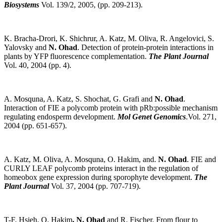
Biosystems
Vol. 139/2, 2005, (pp. 209-213).
K. Bracha-Drori, K. Shichrur, A. Katz, M. Oliva, R. Angelovici, S.
Yalovsky and
N. Ohad
. Detection of protein-protein interactions in
plants by YFP fluorescence complementation.
The Plant Journal
Vol. 40, 2004 (pp. 4).
A. Mosquna, A. Katz, S. Shochat, G. Grafi and
N. Ohad
.
Interaction of FIE a polycomb protein with pRb:possible mechanism
regulating endosperm development.
Mol Genet Genomics
.Vol. 271,
2004 (pp. 651-657).
A. Katz, M. Oliva, A. Mosquna, O. Hakim, and.
N. Ohad
. FIE and
CURLY LEAF polycomb proteins interact in the regulation of
homeobox gene expression during sporophyte development.
The
Plant Journal
Vol. 37, 2004 (pp. 707-719).
T-F. Hsieh, O. Hakim
, N. Ohad
and R. Fischer. From flour to