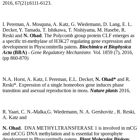
2016, 67(21):6111-6123.
I. Pereman, A. Mosquna, A. Katz, G. Wiedemann, D. Lang, E. L.
Decker, Y. Tamada, T. Ishikawa, T. Nishiyama, M. Hasebe, R.
Reski and
N. Ohad
. The Polycomb group protein CLF emerges as
a specific tri-methylase of H3K27 regulating gene expression and
development in Physcomitrella patens.
Biochimica et Biophysica
Acta
(BBA)
-
Gene Regulatory Mechanisms
Vol. 1859 (7), 2016,
(pp 860-870)
N.A. Horst, A. Katz, I. Pereman, E.L. Decker,
N. Ohad*
and R.
Reski*. Expression of a single homeobox gene induces phase
transition and asexual reproduction in moss.
Nature plants
2016,
R. Yaari, C. N.-Malka,G. Wiedemann, N. A. Gershovitz , R. Reski,
A. Katz and
N. Ohad
. DNA METHYLTRANSFERASE 1 is involved in mCG
and mCCG DNA methylation and is essential for sporophyte
development in Physcomitrella patens.
Plant Molecular Biology