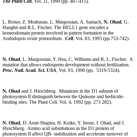
The Plant Cell
, Vol. 11, 1999 (pp. 407-415).
L. Reiser, Z. Modrusan, L. Margossian, A. Samach,
N. Ohad
, G.
Haughn and R.L. Fischer. The BELL1 gene encodes a
homeodomain protein involved in pattern formation in the
Arabidopsis ovule primordium.
Cell
, Vol. 83, 1995 (pp.753-742).
N. Ohad
, L. Margossian, Y. Hsu, C. Williams and R. L. Fischer. A
mutation that allows endosperm development without fertilization.
Proc. Natl. Acad. Sci. USA
, Vol. 93, 1996 (pp. 5319-5324).
N. Ohad
and J. Hirschberg. Mutations in the D1 subunit of
photosystem II distinguish between the Quinone and herbicide-
binding sites. The Plant Cell. Vol. 4, 1992 (pp. 273 282).
N. Ohad
, D. Amir-Shapira, H. Koike, Y. Inoue, I. Ohad, and J.
Hirschberg. Amino acid substitutions in the D1 protein of
photosystem II affect QB- stabilization and accelerate turnover of