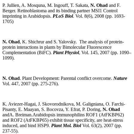
P. Jullien, A. Mosquna, M. Ingouff, T. Sakata,
N. Ohad
and F.
Berger. Retinoblastoma and its binding partner MSI1 Control
imprinting in Arabidopsis.
PLoS Biol
. Vol. 8(6), 2008 (pp. 1693-
1705)
N. Ohad
, K. Shichrur and S. Yalovsky. The analysis of protein-
protein interactions in plants by Bimolecular Fluorescence
Complementation (BiFC).
Plant Physiol
, Vol. 145, 2007 (pp. 1090–
1099).
N. Ohad
. Plant Development: Parental conflict overcome.
Nature
Vol. 447, 2007 (pp. 275-276).
K. Aviezer-Hagai, J. Skovorodnikova, M. Galigniana, O. Farchi-
Pisanty, E. Maayan, S. Bocovza, Y. Efrat, P. Doring,
N. Ohad
andA. Breiman.Arabidopsis immunophilins ROF1 (AtFKBP62)
and ROF2 (AtFKBP65) exhibit tissue specificity, are heat-stress
induced, and bind HSP9.
Plant Mol. Biol
Vol. 63(2), 2007 (pp.
237-55).