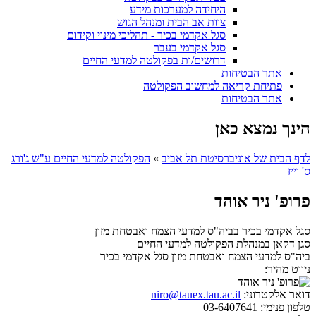
היחידה למערכות מידע
צוות אב הבית ומנהל הגוש
סגל אקדמי בכיר - תהליכי מינוי וקידום
סגל אקדמי בעבר
דרושים/ות בפקולטה למדעי החיים
אתר הבטיחות
פתיחת קריאה למחשוב הפקולטה
אתר הבטיחות
הינך נמצא כאן
לדף הבית של אוניברסיטת תל אביב
»
הפקולטה למדעי החיים ע"ש ג'ורג
ס' וייז
פרופ' ניר אוהד
סגל אקדמי בכיר בביה"ס למדעי הצמח ואבטחת מזון
סגן דקאן במנהלת הפקולטה למדעי החיים
ביה"ס למדעי הצמח ואבטחת מזון
סגל אקדמי בכיר
ניווט מהיר:
דואר אלקטרוני:
niro@tauex.tau.ac.il
טלפון פנימי:
03-6407641