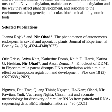
onset of de-Novo methylation, maintenance, and de-methylation and
the way they affect plant development, and response to the
environment, using genetic, molecular, biochemical and genomic
tools.
Selected Publications
Joanna Rojek* and
Nir Ohad
*. The phenomenon of autonomous
endosperm in sexual and apomictic plants. Journal of Experimental
Botany 74, (15) ,4324–4348(2023).
Ofir Griess, Aviva Katz, Katherine Domb, Keith D. Harris, Karina
G. Heskiau,
Nir Ohad
*, and Assaf Zemach*. Knockout of DDM1
in Physcomitrella patens disrupts DNA methylation with a minute
effect on transposon regulation and development. Plos one 18 (3),
e0279688,( 2023).
Nguyen, Dat; Trac, Quang Thinh; Nguyen, Ha-Nam;
Ohad, Nir
;
Pawitan, Yudi; Vu, Trung Nghia. Circall: fast and accurate
methodology for discovery of circular RNAs from paired-end RNA-
sequencing data. BMC Bioinformatics 22, 495 (2021)