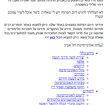
מוסדות רפואיים העוסקים באבחון מחלות ומחקר גנטי ואפילו מעבדות
זיהוי פלילי במשטרה.
לא הצלחתי להגיע ליום הפתוח ויש לי שאלות. כיצד אוכל ליצור עמכם
קשר?
אירועי היום הפתוח נמצאים באתר שלנו. ניתן למצוא באתר חומרים רבים
מהיום הפתוח: מצגות, מידע על החוקרים, פירוט על תוכניות הלימודים
שהוצגו וכן את פרטי הקשר לצוות המזכירות שנותן
מענה למתעניינים בכל
>>
שאלה ובכל נושא. ניתן למצוא הכול
כאן
מידע כללי
יצירת קשר ודרכי הגעה
אלפון
דרושים
נהלי האוניברסיטה
מכרזים
מידע לשעת חירום
מבקרת האוניברסיטה
תקנון משמעת ופסקי דין
לימודים
רישום לאוניברסיטה
מידע למתעניינים בלימודים
חישוב סיכויי קבלה לתואר ראשון