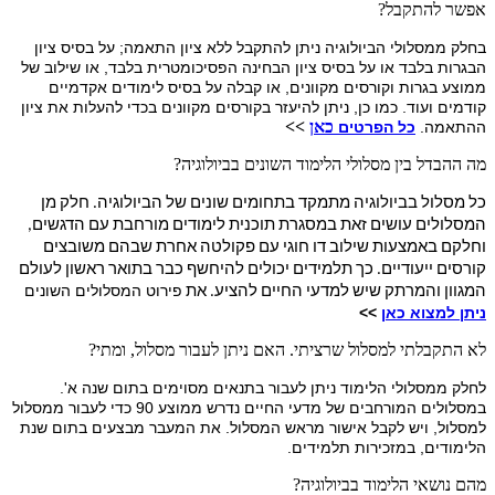
אפשר להתקבל?
בחלק ממסלולי הביולוגיה ניתן להתקבל ללא ציון התאמה; על בסיס ציון
הבגרות בלבד או על בסיס ציון הבחינה הפסיכומטרית בלבד, או שילוב של
ממוצע בגרות וקורסים מקוונים, או קבלה על בסיס לימודים אקדמיים
קודמים ועוד. כמו כן, ניתן להיעזר בקורסים מקוונים בכדי להעלות את ציון
כאן
>>
ההתאמה.
כל הפרטים
מה ההבדל בין מסלולי הלימוד השונים בביולוגיה?
כל מסלול בביולוגיה מתמקד בתחומים שונים של הביולוגיה. חלק מן
המסלולים עושים זאת במסגרת תוכנית לימודים מורחבת עם הדגשים,
וחלקם באמצעות שילוב דו חוגי עם פקולטה אחרת שבהם משובצים
קורסים ייעודיים. כך תלמידים יכולים להיחשף כבר בתואר ראשון לעולם
פירוט המסלולים השונים
המגוון והמרתק שיש למדעי החיים להציע. את
ניתן למצוא כאן
>>
לא התקבלתי למסלול שרציתי. האם ניתן לעבור מסלול, ומתי?
לחלק ממסלולי הלימוד ניתן לעבור בתנאים מסוימים בתום שנה א'.
במסלולים המורחבים של מדעי החיים נדרש ממוצע 90 כדי לעבור ממסלול
למסלול, ויש לקבל אישור מראש המסלול. את המעבר מבצעים בתום שנת
הלימודים, במזכירות תלמידים.
מהם נושאי הלימוד בביולוגיה?