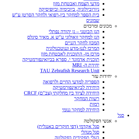
מדעי הצמח ואבטחת מזון
ניורוביולוגיה, ביוכימיה וביופיסיקה
בית הספר למחקר ביו-רפואי ולחקר הסרטן ע"ש
שמוניס
מכונים ומרכזים
הגן הבוטני – גן יהודה נפתלי
הגן למחקר זואולוגי ע"ש א. מאיר סיגלס
המכון לחקר דגניים
המרכז לננו-מדע וננוטכנולוגיה
מרכז מן- התוכנית לאבטחת מזון
תוכנית אדמונד י. ספרא בביואינפורמטיקה
יחידת ה- MRI
TAU Zebrafish Research Unit
יחידות עזר
הספריה למדעי החיים ולרפואה
היחידה לביואינפורמטיקה
היחידה לציוד בין מחלקתי (צב"ם) CRCF
רשות המחקר
רמות
היחידה למחקר גנומי
סגל
אנשי הפקולטה
סגל אקדמי (דפי חוקרים באנגלית)
סגל מנהלי
בעלי תפקידים בפקולטה