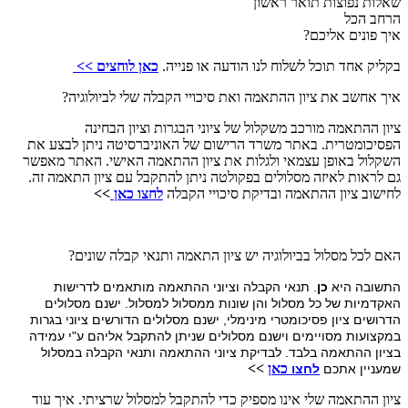
שאלות נפוצות תואר ראשון
הרחב הכל
איך פונים אליכם?
בקליק אחד תוכל לשלוח לנו הודעה או פנייה.
כאן לוחצים >>
איך אחשב את ציון ההתאמה ואת סיכויי הקבלה שלי לביולוגיה?
ציון ההתאמה מורכב משקלול של ציוני הבגרות וציון הבחינה
הפסיכומטרית. באתר משרד הרישום של האוניברסיטה ניתן לבצע את
השקלול באופן עצמאי ולגלות את ציון ההתאמה האישי. האתר מאפשר
גם לראות לאיזה מסלולים בפקולטה ניתן להתקבל עם ציון התאמה זה.
לחישוב ציון ההתאמה ובדיקת סיכויי הקבלה
לחצו כאן
>>
האם לכל מסלול בביולוגיה יש ציון התאמה ותנאי קבלה שונים?
התשובה היא
כן
. תנאי הקבלה וציוני ההתאמה מותאמים לדרישות
האקדמיות של כל מסלול והן שונות ממסלול למסלול. ישנם מסלולים
הדרושים ציון פסיכומטרי מינימלי, ישנם מסלולים הדורשים ציוני בגרות
במקצועות מסויימים וישנם מסלולים שניתן להתקבל אליהם ע"י עמידה
בציון ההתאמה בלבד. לבדיקת ציוני ההתאמה ותנאי הקבלה במסלול
כאן
>>
שמעניין אתכם
לחצו
ציון ההתאמה שלי אינו מספיק כדי להתקבל למסלול שרציתי. איך עוד