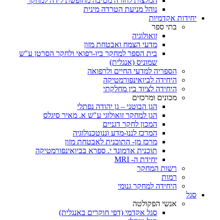
המלצות לחזרה מטיבה מחופשת לידה למחקר
נוהל מניעת הטרדה מינית
יחידות אקדמיות
בתי ספר
זואולוגיה
מדעי הצמח ואבטחת מזון
בית הספר למחקר ביו-רפואי ולחקר הסרטן ע"ש
שמוניס (אנגלית)
הספריה למדעי החיים ולרפואה
היחידה לביואינפורמטיקה
היחידה לציוד בין מחלקתי
מכונים ומרכזים
הגן הבוטני – גן יהודה נפתלי
הגן למחקר זואולוגי ע"ש א. מאיר סיגלס
המכון לחקר דגניים
המרכז לננו-מדע וננוטכנולוגיה
מרכז מן- התוכנית לאבטחת מזון
תוכנית אדמונד י. ספרא בביואינפורמטיקה
יחידת ה- MRI
רשות המחקר
רמות
היחידה למחקר גנומי
סגל
אנשי הפקולטה
סגל אקדמי (דפי חוקרים באנגלית)