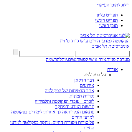
דילוג לתוכן העיקרי
תפריט עליון
תפריט ראשי
תוכן ראשי
הפקולטה למדעי החיים
ע"ש ג'ורג' ס' וייז
אוניברסיטת תל אביב
מערכת פניות
אזור אישי לסטודנטים.יות
להרשמה
אודות
על הפקולטה
דבר הדקאן
אירועים
אתר הבטיחות של הפקולטה
גלריית תמונות
לזכרם - עובדי הפקולטה ותלמידיה
חדשות המדע והמחקר
פתאום הכל ייראה לך אחרת: לימודים בפקולטה
למדעי החיים
על סודות ויסודות החיים: מחקר בפקולטה למדעי
החיים