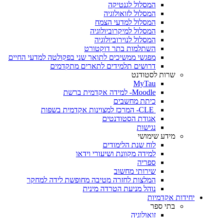
המסלול לגנטיקה
המסלול לזואולוגיה
המסלול למדעי הצמח
המסלול למיקרוביולוגיה
המסלול לנוירוביולוגיה
השתלמות בתר דוקטורט
מפגשי ממשיכים לתואר שני בפקולטה למדעי החיים
דרושים תלמידים לתארים מתקדמים
שרות לסטודנט
MyTau
Moodle- למידה אקדמית ברשת
כיתת מחשבים
CLE- המרכז למצוינות אקדמית בשפות
אגודת הסטודנטים
נגישות
מידע שימושי
לוח שנת הלימודים
למידה מקוונת ושיעורי וידאו
ספריה
שירותי מחשוב
המלצות לחזרה מטיבה מחופשת לידה למחקר
נוהל מניעת הטרדה מינית
יחידות אקדמיות
בתי ספר
זואולוגיה