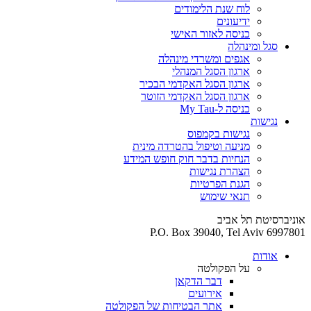
לוח שנת הלימודים
ידיעונים
כניסה לאזור האישי
סגל ומינהלה
אגפים ומשרדי מינהלה
ארגון הסגל המנהלי
ארגון הסגל האקדמי הבכיר
ארגון הסגל האקדמי הזוטר
כניסה ל-My Tau
נגישות
נגישות בקמפוס
מניעה וטיפול בהטרדה מינית
הנחיות בדבר חוק חופש המידע
הצהרת נגישות
הגנת הפרטיות
תנאי שימוש
אוניברסיטת תל אביב
P.O. Box 39040, Tel Aviv 6997801
אודות
על הפקולטה
דבר הדקאן
אירועים
אתר הבטיחות של הפקולטה