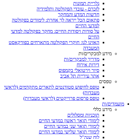
גלריית תמונות
לזכרם - עובדי הפקולטה ותלמידיה
חדשות המדע והמחקר
פתאום הכל ייראה לך אחרת: לימודים בפקולטה
למדעי החיים
על סודות ויסודות החיים: מחקר בפקולטה למדעי
החיים
האזינו לנו: חוקרי הפקולטה מתארחים בפודקאסט
המעבדה
מידע למבקרים/ות
מדריך למבקרים/ות
דירות אירוח
סיור וירטואלי בקמפוס
אתר עיריית תל אביב
טפסים
טופס לחיפוש סטודנטים לתארים מתקדמים (לראשי
מעבדות)
טופס פרסום פרוייקטים (לראשי מעבדות)
מועמדים/ות
מידע כללי
תוכניות ומסלולים
לימודי תואר ראשון במדעי החיים
לימודי תואר שני במדעי החיים
לימודי תואר שלישי במדעי החיים
לוח שנה"ל