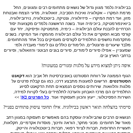
בביולוגיה נלמד מגוון גדול של נושאים מתחומים רבים ומגוונים, החל
מרמת המקרו – אקולוגיה ואיכות הסביבה, זואולוגיה, מדעי הצמח ואבטחת
מזון, ועד רמת המיקרו – פיזיולוגיה, גנטיקה, ביוטכנולוגיה, נוירוביולוגיה,
ביואינפורמטיקה, ביוכימיה ועוד. בשנה הראשונה נלמדים מקצועות יסוד
הכרחיים להבנת עולם הביולוגיה – כימיה, מתמטיקה ופיסיקה, יחד עם
קורסי מבוא הסוקרים את כל עולם הביולוגיה מהמקרו ועד המיקרו. בשנים
מתקדמות נחשפים התלמידים לקורסים מעמיקים בכל אחד מהתחומים.
מלבד שיעורים פרונטליים, הלימודים כוללים גם לימודי מעבדה ולמי
שמעוניין
–
אפילו סיורים לימודים, סיורים בגנים הבוטני והזואולוגי, וסיורים
ברחבי הארץ ובים
.
איפה ניתן למצוא מידע על מלגות ומגורים במעונות?
הגוף הממונה על רווחת הסטודנט באוניברסיטת תל אביב הוא
דקאנט
הסטודנטים
. הרישום למעונות מתבצע דרכו, כמו גם קבלת פרטים על
מלגות והלוואות. שירותים נוספים הנמצאים תחת הדקאנט לסיוע
התלמידים הם מרכז האבחון והערכה לתלמידים בעלי לקויות למידה,
כאן
השירות הפסיכולוגי, ייעוץ והכוון תעסוקתי ועוד.
כל הפרטים
>>
סיימתי בהצלחה תואר ראשון בביולוגיה. אילו תחומי עיסוק פתוחים בפניי?
הנושאים הרבים שהביולוגיה עוסקת בהם מאפשרים תעסוקה במגוון רחב
מאוד של תחומים: מכוני מחקר, הוראה וחינוך, מוסדות אקדמיים, חקלאות,
תעשיית התרופות, חברות לציוד רפואי, חברות ביוטכנולוגיה והייטק,