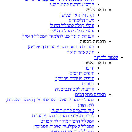
קורסי מדרשה לתואר שני
תואר שלישי
תקנון לתואר שלישי
משך הלימודים
נוהלי קבלה למסלול הרגיל
נוהלי קבלה למסלול הישיר
הענקת תואר שני לתלמידי המסלול הישיר
תוכניות נוספות
תעודת הוראה במדעי החיים (ביולוגיה)
חוג לאחר תואר
ללמוד ולחקור
תואר ראשון
ידיעון
חיפוש קורסים
חיפוש מעבדת פרוייקט
טפסים
הודעות לסטודנטים/ות
תארים מתקדמים
המסלול למדעי הצמח ואבטחת מזון (נלמד באנגלית,
ללא תזה)
איך נרשמים לתואר שני?
להיות תלמיד/ת מחקר במדעי החיים
המסלול הישיר מהיר לדוקטורט
המסלול לאקולוגיה ואיכות הסביבה
המסלול לביואינפורמטיקה