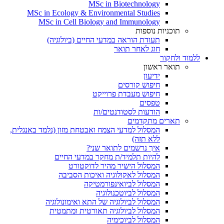
MSc in Biotechnology
MSc in Ecology & Environmental Studies
MSc in Cell Biology and Immunology
תוכניות נוספות
תעודת הוראה במדעי החיים (ביולוגיה)
חוג לאחר תואר
ללמוד ולחקור
תואר ראשון
ידיעון
חיפוש קורסים
חיפוש מעבדת פרוייקט
טפסים
הודעות לסטודנטים/ות
תארים מתקדמים
המסלול למדעי הצמח ואבטחת מזון (נלמד באנגלית,
ללא תזה)
איך נרשמים לתואר שני?
להיות תלמיד/ת מחקר במדעי החיים
המסלול הישיר מהיר לדוקטורט
המסלול לאקולוגיה ואיכות הסביבה
המסלול לביואינפורמטיקה
המסלול לביוטכנולוגיה
המסלול לביולוגיה של התא ואימונולוגיה
המסלול לביולוגיה תאורטית ומתמטית
המסלול לביוכימיה