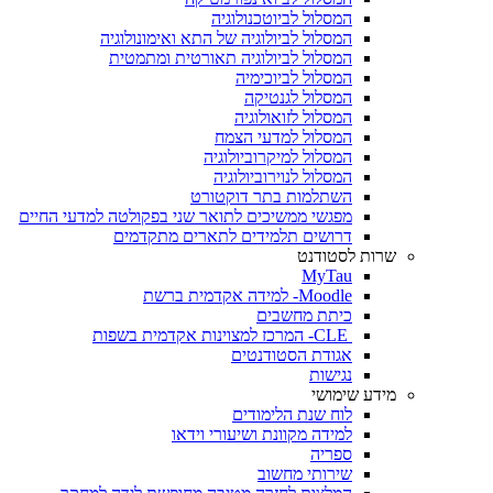
המסלול לביוטכנולוגיה
המסלול לביולוגיה של התא ואימונולוגיה
המסלול לביולוגיה תאורטית ומתמטית
המסלול לביוכימיה
המסלול לגנטיקה
המסלול לזואולוגיה
המסלול למדעי הצמח
המסלול למיקרוביולוגיה
המסלול לנוירוביולוגיה
השתלמות בתר דוקטורט
מפגשי ממשיכים לתואר שני בפקולטה למדעי החיים
דרושים תלמידים לתארים מתקדמים
שרות לסטודנט
MyTau
Moodle- למידה אקדמית ברשת
כיתת מחשבים
CLE- המרכז למצוינות אקדמית בשפות
אגודת הסטודנטים
נגישות
מידע שימושי
לוח שנת הלימודים
למידה מקוונת ושיעורי וידאו
ספריה
שירותי מחשוב