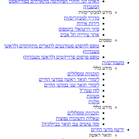
האזינו לנו: חוקרי הפקולטה מתארחים בפודקאסט
המעבדה
מידע למבקרים/ות
מדריך למבקרים/ות
דירות אירוח
סיור וירטואלי בקמפוס
אתר עיריית תל אביב
טפסים
טופס לחיפוש סטודנטים לתארים מתקדמים (לראשי
מעבדות)
טופס פרסום פרוייקטים (לראשי מעבדות)
מועמדים/ות
מידע כללי
תוכניות ומסלולים
לימודי תואר ראשון במדעי החיים
לימודי תואר שני במדעי החיים
לוח שנה"ל
מעונות
מלגות
מידע כללי
תוכניות ומסלולים
שאלות ותשובות נפוצות
ומה עושים עם תואר בביולוגיה?
ידיעון מדעי החיים
תואר ראשון