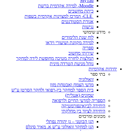
MyTau
Moodle- למידה אקדמית ברשת
כיתת מחשבים
CLE- המרכז למצוינות אקדמית בשפות
אגודת הסטודנטים
נגישות
מידע שימושי
לוח שנת הלימודים
למידה מקוונת ושיעורי וידאו
ספריה
שירותי מחשוב
המלצות לחזרה מטיבה מחופשת לידה למחקר
נוהל מניעת הטרדה מינית
יחידות אקדמיות
בתי ספר
זואולוגיה
מדעי הצמח ואבטחת מזון
בית הספר למחקר ביו-רפואי ולחקר הסרטן ע"ש
שמוניס (אנגלית)
הספריה למדעי החיים ולרפואה
היחידה לביואינפורמטיקה
היחידה לציוד בין מחלקתי
מכונים ומרכזים
הגן הבוטני – גן יהודה נפתלי
הגן למחקר זואולוגי ע"ש א. מאיר סיגלס