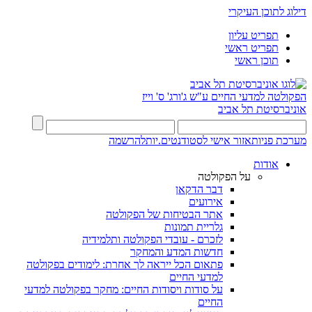
דילוג לתוכן העיקרי
תפריט עליון
תפריט ראשי
תוכן ראשי
הפקולטה למדעי החיים
ע"ש ג'ורג' ס' וייז
אוניברסיטת תל אביב
מערכת פניות
אזור אישי לסטודנטים.יות
להרשמה
אודות
על הפקולטה
דבר הדקאן
אירועים
אתר הבטיחות של הפקולטה
גלריית תמונות
לזכרם - עובדי הפקולטה ותלמידיה
חדשות המדע והמחקר
פתאום הכל ייראה לך אחרת: לימודים בפקולטה
למדעי החיים
על סודות ויסודות החיים: מחקר בפקולטה למדעי
החיים