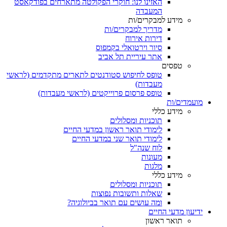
האזינו לנו: חוקרי הפקולטה מתארחים בפודקאסט
המעבדה
מידע למבקרים/ות
מדריך למבקרים/ות
דירות אירוח
סיור וירטואלי בקמפוס
אתר עיריית תל אביב
טפסים
טופס לחיפוש סטודנטים לתארים מתקדמים (לראשי
מעבדות)
טופס פרסום פרוייקטים (לראשי מעבדות)
מועמדים/ות
מידע כללי
תוכניות ומסלולים
לימודי תואר ראשון במדעי החיים
לימודי תואר שני במדעי החיים
לוח שנה"ל
מעונות
מלגות
מידע כללי
תוכניות ומסלולים
שאלות ותשובות נפוצות
ומה עושים עם תואר בביולוגיה?
ידיעון מדעי החיים
תואר ראשון