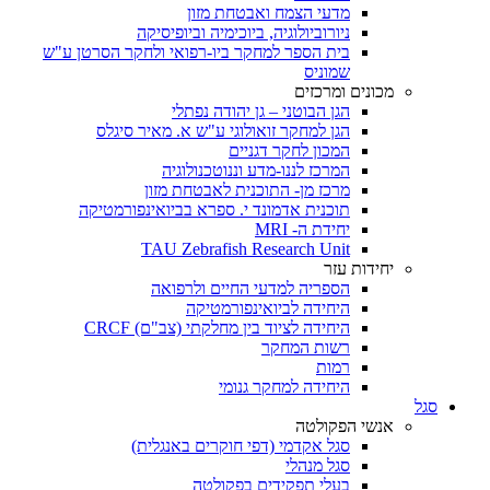
מדעי הצמח ואבטחת מזון
ניורוביולוגיה, ביוכימיה וביופיסיקה
בית הספר למחקר ביו-רפואי ולחקר הסרטן ע"ש
שמוניס
מכונים ומרכזים
הגן הבוטני – גן יהודה נפתלי
הגן למחקר זואולוגי ע"ש א. מאיר סיגלס
המכון לחקר דגניים
המרכז לננו-מדע וננוטכנולוגיה
מרכז מן- התוכנית לאבטחת מזון
תוכנית אדמונד י. ספרא בביואינפורמטיקה
יחידת ה- MRI
TAU Zebrafish Research Unit
יחידות עזר
הספריה למדעי החיים ולרפואה
היחידה לביואינפורמטיקה
היחידה לציוד בין מחלקתי (צב"ם) CRCF
רשות המחקר
רמות
היחידה למחקר גנומי
סגל
אנשי הפקולטה
סגל אקדמי (דפי חוקרים באנגלית)
סגל מנהלי
בעלי תפקידים בפקולטה