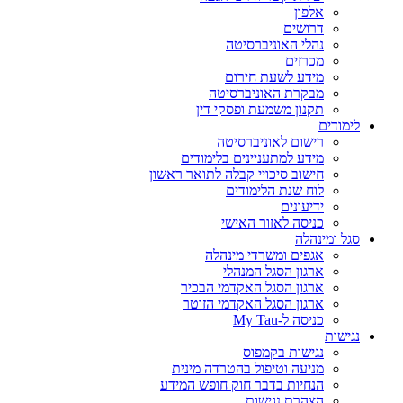
אלפון
דרושים
נהלי האוניברסיטה
מכרזים
מידע לשעת חירום
מבקרת האוניברסיטה
תקנון משמעת ופסקי דין
לימודים
רישום לאוניברסיטה
מידע למתעניינים בלימודים
חישוב סיכויי קבלה לתואר ראשון
לוח שנת הלימודים
ידיעונים
כניסה לאזור האישי
סגל ומינהלה
אגפים ומשרדי מינהלה
ארגון הסגל המנהלי
ארגון הסגל האקדמי הבכיר
ארגון הסגל האקדמי הזוטר
כניסה ל-My Tau
נגישות
נגישות בקמפוס
מניעה וטיפול בהטרדה מינית
הנחיות בדבר חוק חופש המידע
הצהרת נגישות