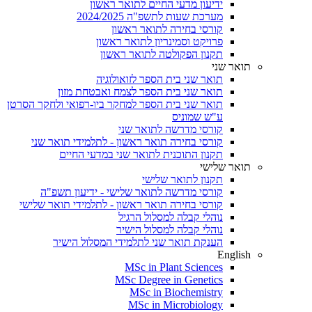
ידיעון מדעי החיים לתואר ראשון
מערכת שעות לתשפ"ה 2024/2025
קורסי בחירה לתואר ראשון
פרויקט וסמינריון לתואר ראשון
תקנון הפקולטה לתואר ראשון
תואר שני
תואר שני בית הספר לזואולוגיה
תואר שני בית הספר לצמח ואבטחת מזון
תואר שני בית הספר למחקר ביו-רפואי ולחקר הסרטן
ע"ש שמוניס
קורסי מדרשה לתואר שני
קורסי בחירה תואר ראשון - לתלמידי תואר שני
תקנון התוכנית לתואר שני במדעי החיים
תואר שלישי
תקנון לתואר שלישי
קורסי מדרשה לתואר שלישי - ידיעון תשפ"ה
קורסי בחירה תואר ראשון - לתלמידי תואר שלישי
נוהלי קבלה למסלול הרגיל
נוהלי קבלה למסלול הישיר
הענקת תואר שני לתלמידי המסלול הישיר
English
MSc in Plant Sciences
MSc Degree in Genetics
MSc in Biochemistry
MSc in Microbiology