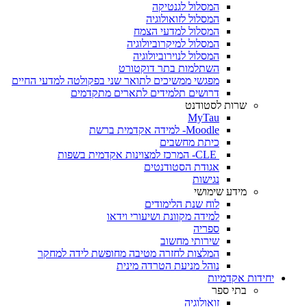
המסלול לגנטיקה
המסלול לזואולוגיה
המסלול למדעי הצמח
המסלול למיקרוביולוגיה
המסלול לנוירוביולוגיה
השתלמות בתר דוקטורט
מפגשי ממשיכים לתואר שני בפקולטה למדעי החיים
דרושים תלמידים לתארים מתקדמים
שרות לסטודנט
MyTau
Moodle- למידה אקדמית ברשת
כיתת מחשבים
CLE- המרכז למצוינות אקדמית בשפות
אגודת הסטודנטים
נגישות
מידע שימושי
לוח שנת הלימודים
למידה מקוונת ושיעורי וידאו
ספריה
שירותי מחשוב
המלצות לחזרה מטיבה מחופשת לידה למחקר
נוהל מניעת הטרדה מינית
יחידות אקדמיות
בתי ספר
זואולוגיה