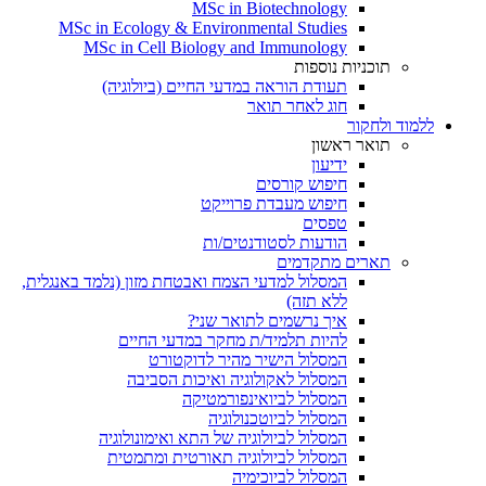
MSc in Biotechnology
MSc in Ecology & Environmental Studies
MSc in Cell Biology and Immunology
תוכניות נוספות
תעודת הוראה במדעי החיים (ביולוגיה)
חוג לאחר תואר
ללמוד ולחקור
תואר ראשון
ידיעון
חיפוש קורסים
חיפוש מעבדת פרוייקט
טפסים
הודעות לסטודנטים/ות
תארים מתקדמים
המסלול למדעי הצמח ואבטחת מזון (נלמד באנגלית,
ללא תזה)
איך נרשמים לתואר שני?
להיות תלמיד/ת מחקר במדעי החיים
המסלול הישיר מהיר לדוקטורט
המסלול לאקולוגיה ואיכות הסביבה
המסלול לביואינפורמטיקה
המסלול לביוטכנולוגיה
המסלול לביולוגיה של התא ואימונולוגיה
המסלול לביולוגיה תאורטית ומתמטית
המסלול לביוכימיה