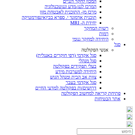
המכון לחקר דגניים
המרכז לננו-מדע וננוטכנולוגיה
מרכז מן- התוכנית לאבטחת מזון
תוכנית אדמונד י. ספרא בביואינפורמטיקה
יחידת ה- MRI
רשות המחקר
רמות
היחידה למחקר גנומי
סגל
אנשי הפקולטה
סגל אקדמי (דפי חוקרים באנגלית)
סגל מנהלי
בעלי תפקידים בפקולטה
היחידה למערכות מידע
צוות אב הבית ומנהל הגוש
סגל אקדמי בעבר
דרושים/ות בפקולטה למדעי החיים
פתיחת קריאה למחשוב הפקולטה
אתר הבטיחות