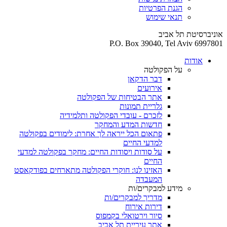
הגנת הפרטיות
תנאי שימוש
אוניברסיטת תל אביב
P.O. Box 39040, Tel Aviv 6997801
אודות
על הפקולטה
דבר הדקאן
אירועים
אתר הבטיחות של הפקולטה
גלריית תמונות
לזכרם - עובדי הפקולטה ותלמידיה
חדשות המדע והמחקר
פתאום הכל ייראה לך אחרת: לימודים בפקולטה
למדעי החיים
על סודות ויסודות החיים: מחקר בפקולטה למדעי
החיים
האזינו לנו: חוקרי הפקולטה מתארחים בפודקאסט
המעבדה
מידע למבקרים/ות
מדריך למבקרים/ות
דירות אירוח
סיור וירטואלי בקמפוס
אתר עיריית תל אביב