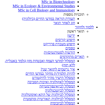
MSc in Biotechnology
MSc in Ecology & Environmental Studies
MSc in Cell Biology and Immunology
תוכניות נוספות
תעודת הוראה במדעי החיים (ביולוגיה)
חוג לאחר תואר
ללמוד ולחקור
תואר ראשון
ידיעון
חיפוש קורסים
חיפוש מעבדת פרוייקט
טפסים
הודעות לסטודנטים/ות
תארים מתקדמים
המסלול למדעי הצמח ואבטחת מזון (נלמד באנגלית,
ללא תזה)
איך נרשמים לתואר שני?
להיות תלמיד/ת מחקר במדעי החיים
המסלול הישיר מהיר לדוקטורט
המסלול לאקולוגיה ואיכות הסביבה
המסלול לביואינפורמטיקה
המסלול לביוטכנולוגיה
המסלול לביולוגיה של התא ואימונולוגיה
המסלול לביולוגיה תאורטית ומתמטית
המסלול לביוכימיה