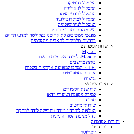
המסלול לגנטיקה
המסלול לזואולוגיה
המסלול למדעי הצמח
המסלול למיקרוביולוגיה
המסלול לנוירוביולוגיה
השתלמות בתר דוקטורט
מפגשי ממשיכים לתואר שני בפקולטה למדעי החיים
דרושים תלמידים לתארים מתקדמים
שרות לסטודנט
MyTau
Moodle- למידה אקדמית ברשת
כיתת מחשבים
CLE- המרכז למצוינות אקדמית בשפות
אגודת הסטודנטים
נגישות
מידע שימושי
לוח שנת הלימודים
למידה מקוונת ושיעורי וידאו
ספריה
שירותי מחשוב
המלצות לחזרה מטיבה מחופשת לידה למחקר
נוהל מניעת הטרדה מינית
יחידות אקדמיות
בתי ספר
זואולוגיה