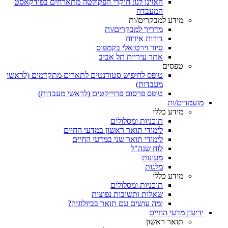
האזינו לנו: חוקרי הפקולטה מתארחים בפודקאסט
המעבדה
מידע למבקרים/ות
מדריך למבקרים/ות
דירות אירוח
סיור וירטואלי בקמפוס
אתר עיריית תל אביב
טפסים
טופס לחיפוש סטודנטים לתארים מתקדמים (לראשי
מעבדות)
טופס פרסום פרוייקטים (לראשי מעבדות)
מועמדים/ות
מידע כללי
תוכניות ומסלולים
לימודי תואר ראשון במדעי החיים
לימודי תואר שני במדעי החיים
לוח שנה"ל
מעונות
מלגות
מידע כללי
תוכניות ומסלולים
שאלות ותשובות נפוצות
ומה עושים עם תואר בביולוגיה?
ידיעון מדעי החיים
תואר ראשון