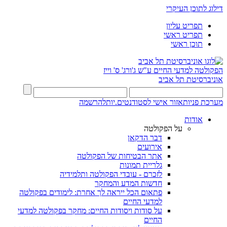
דילוג לתוכן העיקרי
תפריט עליון
תפריט ראשי
תוכן ראשי
הפקולטה למדעי החיים
ע"ש ג'ורג' ס' וייז
אוניברסיטת תל אביב
מערכת פניות
אזור אישי לסטודנטים.יות
להרשמה
אודות
על הפקולטה
דבר הדקאן
אירועים
אתר הבטיחות של הפקולטה
גלריית תמונות
לזכרם - עובדי הפקולטה ותלמידיה
חדשות המדע והמחקר
פתאום הכל ייראה לך אחרת: לימודים בפקולטה
למדעי החיים
על סודות ויסודות החיים: מחקר בפקולטה למדעי
החיים