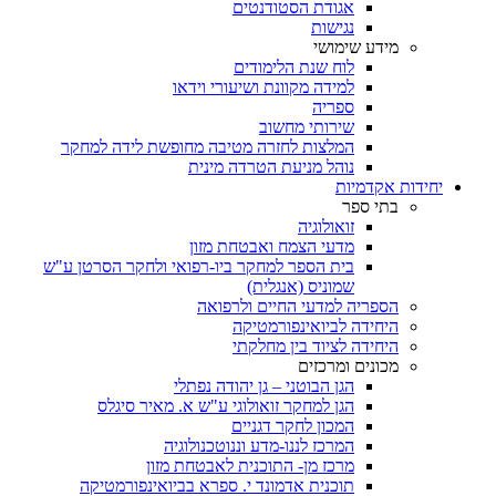
אגודת הסטודנטים
נגישות
מידע שימושי
לוח שנת הלימודים
למידה מקוונת ושיעורי וידאו
ספריה
שירותי מחשוב
המלצות לחזרה מטיבה מחופשת לידה למחקר
נוהל מניעת הטרדה מינית
יחידות אקדמיות
בתי ספר
זואולוגיה
מדעי הצמח ואבטחת מזון
בית הספר למחקר ביו-רפואי ולחקר הסרטן ע"ש
שמוניס (אנגלית)
הספריה למדעי החיים ולרפואה
היחידה לביואינפורמטיקה
היחידה לציוד בין מחלקתי
מכונים ומרכזים
הגן הבוטני – גן יהודה נפתלי
הגן למחקר זואולוגי ע"ש א. מאיר סיגלס
המכון לחקר דגניים
המרכז לננו-מדע וננוטכנולוגיה
מרכז מן- התוכנית לאבטחת מזון
תוכנית אדמונד י. ספרא בביואינפורמטיקה