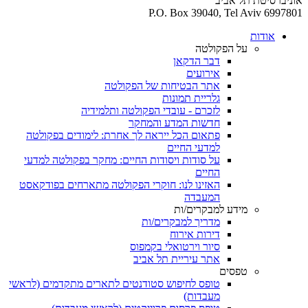
אוניברסיטת תל אביב
P.O. Box 39040, Tel Aviv 6997801
אודות
על הפקולטה
דבר הדקאן
אירועים
אתר הבטיחות של הפקולטה
גלריית תמונות
לזכרם - עובדי הפקולטה ותלמידיה
חדשות המדע והמחקר
פתאום הכל ייראה לך אחרת: לימודים בפקולטה
למדעי החיים
על סודות ויסודות החיים: מחקר בפקולטה למדעי
החיים
האזינו לנו: חוקרי הפקולטה מתארחים בפודקאסט
המעבדה
מידע למבקרים/ות
מדריך למבקרים/ות
דירות אירוח
סיור וירטואלי בקמפוס
אתר עיריית תל אביב
טפסים
טופס לחיפוש סטודנטים לתארים מתקדמים (לראשי
מעבדות)