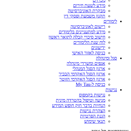
מכרזים
מידע לשעת חירום
מבקרת האוניברסיטה
תקנון משמעת ופסקי דין
לימודים
רישום לאוניברסיטה
מידע למתעניינים בלימודים
חישוב סיכויי קבלה לתואר ראשון
לוח שנת הלימודים
ידיעונים
כניסה לאזור האישי
סגל ומינהלה
אגפים ומשרדי מינהלה
ארגון הסגל המנהלי
ארגון הסגל האקדמי הבכיר
ארגון הסגל האקדמי הזוטר
כניסה ל-My Tau
נגישות
נגישות בקמפוס
מניעה וטיפול בהטרדה מינית
הנחיות בדבר חוק חופש המידע
הצהרת נגישות
הגנת הפרטיות
תנאי שימוש