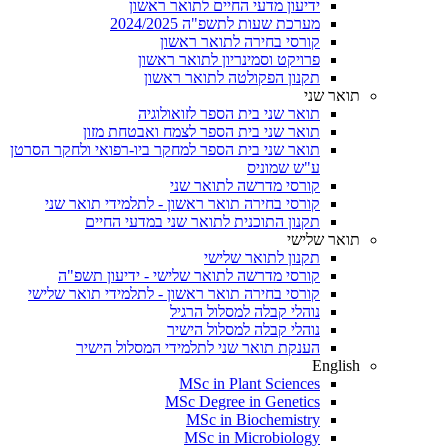
ידיעון מדעי החיים לתואר ראשון
מערכת שעות לתשפ"ה 2024/2025
קורסי בחירה לתואר ראשון
פרויקט וסמינריון לתואר ראשון
תקנון הפקולטה לתואר ראשון
תואר שני
תואר שני בית הספר לזואולוגיה
תואר שני בית הספר לצמח ואבטחת מזון
תואר שני בית הספר למחקר ביו-רפואי ולחקר הסרטן
ע"ש שמוניס
קורסי מדרשה לתואר שני
קורסי בחירה תואר ראשון - לתלמידי תואר שני
תקנון התוכנית לתואר שני במדעי החיים
תואר שלישי
תקנון לתואר שלישי
קורסי מדרשה לתואר שלישי - ידיעון תשפ"ה
קורסי בחירה תואר ראשון - לתלמידי תואר שלישי
נוהלי קבלה למסלול הרגיל
נוהלי קבלה למסלול הישיר
הענקת תואר שני לתלמידי המסלול הישיר
English
MSc in Plant Sciences
MSc Degree in Genetics
MSc in Biochemistry
MSc in Microbiology