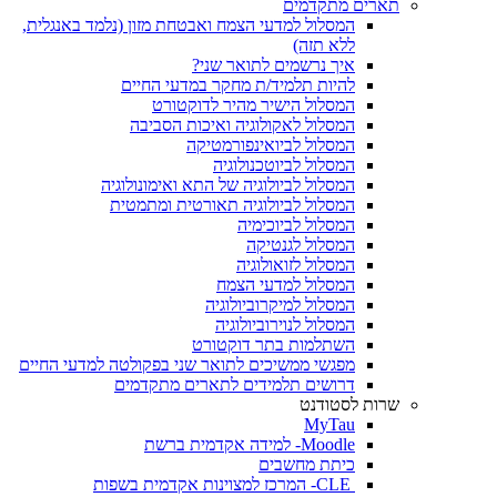
תארים מתקדמים
המסלול למדעי הצמח ואבטחת מזון (נלמד באנגלית,
ללא תזה)
איך נרשמים לתואר שני?
להיות תלמיד/ת מחקר במדעי החיים
המסלול הישיר מהיר לדוקטורט
המסלול לאקולוגיה ואיכות הסביבה
המסלול לביואינפורמטיקה
המסלול לביוטכנולוגיה
המסלול לביולוגיה של התא ואימונולוגיה
המסלול לביולוגיה תאורטית ומתמטית
המסלול לביוכימיה
המסלול לגנטיקה
המסלול לזואולוגיה
המסלול למדעי הצמח
המסלול למיקרוביולוגיה
המסלול לנוירוביולוגיה
השתלמות בתר דוקטורט
מפגשי ממשיכים לתואר שני בפקולטה למדעי החיים
דרושים תלמידים לתארים מתקדמים
שרות לסטודנט
MyTau
Moodle- למידה אקדמית ברשת
כיתת מחשבים
CLE- המרכז למצוינות אקדמית בשפות