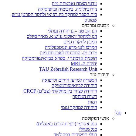
מדעי הצמח ואבטחת מזון
ניורוביולוגיה, ביוכימיה וביופיסיקה
בית הספר למחקר ביו-רפואי ולחקר הסרטן ע"ש
שמוניס
מכונים ומרכזים
הגן הבוטני – גן יהודה נפתלי
הגן למחקר זואולוגי ע"ש א. מאיר סיגלס
המכון לחקר דגניים
המרכז לננו-מדע וננוטכנולוגיה
מרכז מן- התוכנית לאבטחת מזון
תוכנית אדמונד י. ספרא בביואינפורמטיקה
יחידת ה- MRI
TAU Zebrafish Research Unit
יחידות עזר
הספריה למדעי החיים ולרפואה
היחידה לביואינפורמטיקה
היחידה לציוד בין מחלקתי (צב"ם) CRCF
רשות המחקר
רמות
היחידה למחקר גנומי
סגל
אנשי הפקולטה
סגל אקדמי (דפי חוקרים באנגלית)
סגל מנהלי
בעלי תפקידים בפקולטה