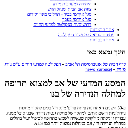
היחידה למערכות מידע
צוות אב הבית ומנהל הגוש
סגל אקדמי בכיר - תהליכי מינוי וקידום
סגל אקדמי בעבר
דרושים/ות בפקולטה למדעי החיים
אתר הבטיחות
פתיחת קריאה למחשוב הפקולטה
אתר הבטיחות
הינך נמצא כאן
לדף הבית של אוניברסיטת תל אביב
»
הפקולטה למדעי החיים ע"ש ג'ורג
ס' וייז
»
news_carousel
המסע המדעי של אב למצוא תרופה
למחלה הנדירה של בנו
ב-30 השנים האחרונות פיתח פרופ' מיגל וייל כלים לחקור מחלות
נוירולוגיות ויישם אותם למחקר של מחלה גנטית נדירה שבנו סובל ממנה.
עבודה זו גילתה מולקולה שעשויה לשמש כתרופה לטיפול יעיל בחולים
במחלה הנדירה הזו, וגם במחלות נפוצות יותר כמו ALS