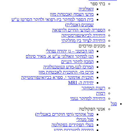
בתי ספר
זואולוגיה
מדעי הצמח ואבטחת מזון
בית הספר למחקר ביו-רפואי ולחקר הסרטן ע"ש
שמוניס (אנגלית)
הספריה למדעי החיים ולרפואה
היחידה לביואינפורמטיקה
היחידה לציוד בין מחלקתי
מכונים ומרכזים
הגן הבוטני – גן יהודה נפתלי
הגן למחקר זואולוגי ע"ש א. מאיר סיגלס
המכון לחקר דגניים
המרכז לננו-מדע וננוטכנולוגיה
מרכז מן- התוכנית לאבטחת מזון
תוכנית אדמונד י. ספרא בביואינפורמטיקה
יחידת ה- MRI
רשות המחקר
רמות
היחידה למחקר גנומי
סגל
אנשי הפקולטה
סגל אקדמי (דפי חוקרים באנגלית)
סגל מנהלי
בעלי תפקידים בפקולטה
היחידה למערכות מידע