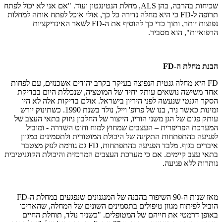
שכיחות בהרבה, בהן ALS, מחלת הנטינגטון ועוד. "אם אני לא יכול לפתח
תרופה ל-FD כי היא מחלה נדירה כל כך, אולי אוכל לפתח אותה למחלות
נפוצות יותר, ותוך כדי כך להוסיף את ה-FD לשאר האינדיקציות
הרפואיות", הוא מסביר.
הבנת מחלת ה-FD
FD היא מחלה גנטית הנפוצה בעיקר בקרב יהודים אשכנזים, עם לפחות
אחד משישה נושאים עותק יחיד של המוטציה, שנכללת היום בבדיקת
הסקר הגנטי שנעשה לפני היריון בישראל. אולם בדיקות אלה לא היו
זמינות כאשר ניר, בנו של פרופ' וייל, נולד בשנת 1990. כשתינוק יורש
עותק פגום של הגן משני הוריו, הייצור של החלבון ניזוק בתאי העצב של
המערכת הפריפרית – העצבים שמחוץ למוח וחוט השדרה - ומוביל
לפגיעה בהתפתחות התקינה של היכולת המוטורית ולתסמינים במגוון
איברים בגוף. מלבד הפגיעה בהתפתחות, FD גם גורמת לנזק מצטבר
בתאי עצב קיימים. אם כי מערכת העצבים המרכזית והיכולת הקוגניטיבית
נותרות ללא פגיעה.
מאז שנות ה-90 השיפור בהבנה של המנגנונים שנפגעים במחלת ה-FD
הוביל לפיתוח מגוון טיפולים בתסמינים השונים של המחלה, שהאריכו
באופן דרמטי את חייהם של המטופלים. "כשניר נולד, תוחלת החיים