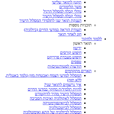
תקנון לתואר שלישי
משך הלימודים
נוהלי קבלה למסלול הרגיל
נוהלי קבלה למסלול הישיר
הענקת תואר שני לתלמידי המסלול הישיר
תוכניות נוספות
תעודת הוראה במדעי החיים (ביולוגיה)
חוג לאחר תואר
ללמוד ולחקור
תואר ראשון
ידיעון
חיפוש קורסים
חיפוש מעבדת פרוייקט
טפסים
הודעות לסטודנטים/ות
תארים מתקדמים
המסלול למדעי הצמח ואבטחת מזון (נלמד באנגלית,
ללא תזה)
איך נרשמים לתואר שני?
להיות תלמיד/ת מחקר במדעי החיים
המסלול הישיר מהיר לדוקטורט
המסלול לאקולוגיה ואיכות הסביבה
המסלול לביואינפורמטיקה
המסלול לביוטכנולוגיה
המסלול לביולוגיה של התא ואימונולוגיה