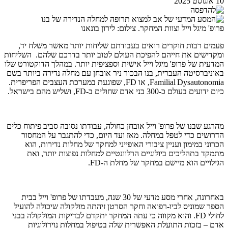
10 אוגוסט 2025
פרופ' מיגל וייל וצוות המחקר. צילום: לירון בונאנו
פעמים רבות חוקרים רואים בעבודתם שליחות יותר מאשר משלח יד,
ומקדישים את חייהם להפיכת העולם לטוב יותר בדרכם שלהם. השליחות
המדעית של פרופ' מיגל וייל אישית וספציפית יותר. במהלך הדוקטורט שלו
באוניברסיטה העברית, בנו הבכור ניר אובחן עם מחלה נדירה ביותר בשם
Familial Dysautonomia, או FD, שפוגעת במערכת העצבים הפריפרית.
כיום ידועים בעולם כ-300 בני אדם שחולים ב-FD, ושליש מהם בישראל.
מהרגע שבנו של פרופ' וייל אובחן כחולה, עבודתו נסובה סביב פיתוח כלים
הדרושים כדי לטפל במחלה. מאז ועד היום, כדי להתגבר על המחסור
הכרוני במימון ועניין ציבורי האופייני למחקר של מחלות נדירות, הוא
מתמקד בתהליכים ביולוגיים הרלוונטיים למחלות נפוצות יותר, ואת
הגילויים הוא מיישם במחקר של מחלת ה-FD.
באחרונה, אחרי מסע מדעי של 30 שנה, מעבדתו של פרופ' וייל בבית
הספר שמוניס לביו-רפואה וחקר הסרטן זיהתה מולקולה שיכולה להועיל
לחולי FD. והוא מקווה כי עתה המחקר יתקדם לבדיקות המולקולה בבני
אדם – בזכות התועלת האפשרית שלה בטיפול במחלות נוירולוגיות