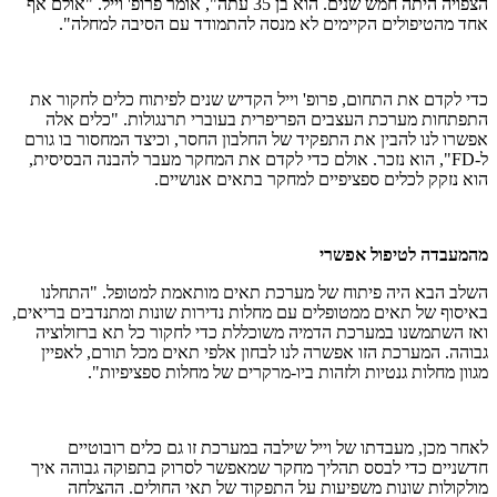
הצפויה היתה חמש שנים. הוא בן 35 עתה", אומר פרופ' וייל. "אולם אף
אחד מהטיפולים הקיימים לא מנסה להתמודד עם הסיבה למחלה".
כדי לקדם את התחום, פרופ' וייל הקדיש שנים לפיתוח כלים לחקור את
התפתחות מערכת העצבים הפריפרית בעוברי תרנגולות. "כלים אלה
אפשרו לנו להבין את התפקיד של החלבון החסר, וכיצד המחסור בו גורם
ל-FD", הוא נזכר. אולם כדי לקדם את המחקר מעבר להבנה הבסיסית,
הוא נזקק לכלים ספציפיים למחקר בתאים אנושיים.
מהמעבדה לטיפול אפשרי
השלב הבא היה פיתוח של מערכת תאים מותאמת למטופל. "התחלנו
באיסוף של תאים ממטופלים עם מחלות נדירות שונות ומתנדבים בריאים,
ואז השתמשנו במערכת הדמיה משוכללת כדי לחקור כל תא ברזולוציה
גבוהה. המערכת הזו אפשרה לנו לבחון אלפי תאים מכל תורם, לאפיין
מגוון מחלות גנטיות ולזהות ביו-מרקרים של מחלות ספציפיות".
לאחר מכן, מעבדתו של וייל שילבה במערכת זו גם כלים רובוטיים
חדשניים כדי לבסס תהליך מחקר שמאפשר לסרוק בתפוקה גבוהה איך
מולקולות שונות משפיעות על התפקוד של תאי החולים. ההצלחה