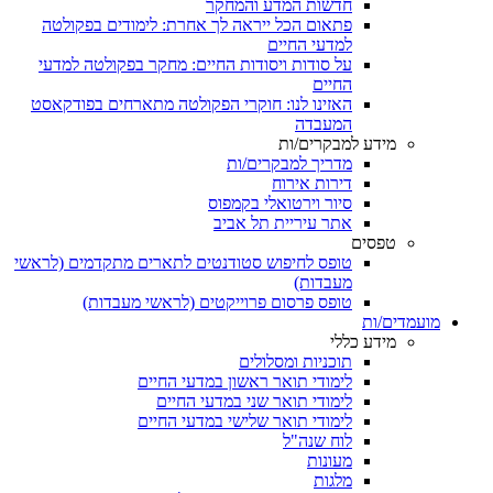
חדשות המדע והמחקר
פתאום הכל ייראה לך אחרת: לימודים בפקולטה
למדעי החיים
על סודות ויסודות החיים: מחקר בפקולטה למדעי
החיים
האזינו לנו: חוקרי הפקולטה מתארחים בפודקאסט
המעבדה
מידע למבקרים/ות
מדריך למבקרים/ות
דירות אירוח
סיור וירטואלי בקמפוס
אתר עיריית תל אביב
טפסים
טופס לחיפוש סטודנטים לתארים מתקדמים (לראשי
מעבדות)
טופס פרסום פרוייקטים (לראשי מעבדות)
מועמדים/ות
מידע כללי
תוכניות ומסלולים
לימודי תואר ראשון במדעי החיים
לימודי תואר שני במדעי החיים
לימודי תואר שלישי במדעי החיים
לוח שנה"ל
מעונות
מלגות