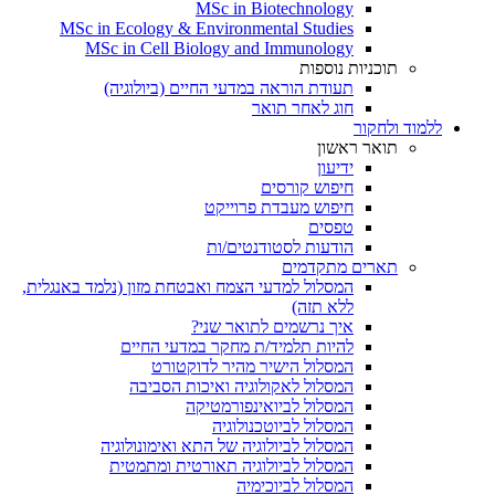
MSc in Biotechnology
MSc in Ecology & Environmental Studies
MSc in Cell Biology and Immunology
תוכניות נוספות
תעודת הוראה במדעי החיים (ביולוגיה)
חוג לאחר תואר
ללמוד ולחקור
תואר ראשון
ידיעון
חיפוש קורסים
חיפוש מעבדת פרוייקט
טפסים
הודעות לסטודנטים/ות
תארים מתקדמים
המסלול למדעי הצמח ואבטחת מזון (נלמד באנגלית,
ללא תזה)
איך נרשמים לתואר שני?
להיות תלמיד/ת מחקר במדעי החיים
המסלול הישיר מהיר לדוקטורט
המסלול לאקולוגיה ואיכות הסביבה
המסלול לביואינפורמטיקה
המסלול לביוטכנולוגיה
המסלול לביולוגיה של התא ואימונולוגיה
המסלול לביולוגיה תאורטית ומתמטית
המסלול לביוכימיה