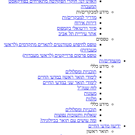
האזינו לנו: חוקרי הפקולטה מתארחים בפודקאסט
המעבדה
מידע למבקרים/ות
מדריך למבקרים/ות
דירות אירוח
סיור וירטואלי בקמפוס
אתר עיריית תל אביב
טפסים
טופס לחיפוש סטודנטים לתארים מתקדמים (לראשי
מעבדות)
טופס פרסום פרוייקטים (לראשי מעבדות)
מועמדים/ות
מידע כללי
תוכניות ומסלולים
לימודי תואר ראשון במדעי החיים
לימודי תואר שני במדעי החיים
לוח שנה"ל
מעונות
מלגות
מידע כללי
תוכניות ומסלולים
שאלות ותשובות נפוצות
ומה עושים עם תואר בביולוגיה?
ידיעון מדעי החיים
תואר ראשון