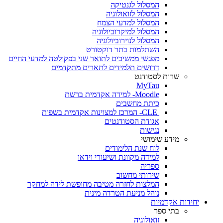
המסלול לגנטיקה
המסלול לזואולוגיה
המסלול למדעי הצמח
המסלול למיקרוביולוגיה
המסלול לנוירוביולוגיה
השתלמות בתר דוקטורט
מפגשי ממשיכים לתואר שני בפקולטה למדעי החיים
דרושים תלמידים לתארים מתקדמים
שרות לסטודנט
MyTau
Moodle- למידה אקדמית ברשת
כיתת מחשבים
CLE- המרכז למצוינות אקדמית בשפות
אגודת הסטודנטים
נגישות
מידע שימושי
לוח שנת הלימודים
למידה מקוונת ושיעורי וידאו
ספריה
שירותי מחשוב
המלצות לחזרה מטיבה מחופשת לידה למחקר
נוהל מניעת הטרדה מינית
יחידות אקדמיות
בתי ספר
זואולוגיה