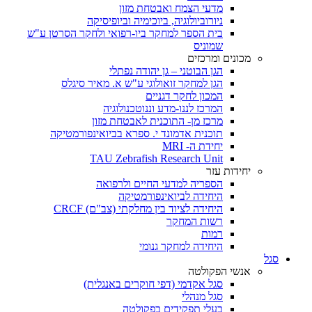
מדעי הצמח ואבטחת מזון
ניורוביולוגיה, ביוכימיה וביופיסיקה
בית הספר למחקר ביו-רפואי ולחקר הסרטן ע"ש
שמוניס
מכונים ומרכזים
הגן הבוטני – גן יהודה נפתלי
הגן למחקר זואולוגי ע"ש א. מאיר סיגלס
המכון לחקר דגניים
המרכז לננו-מדע וננוטכנולוגיה
מרכז מן- התוכנית לאבטחת מזון
תוכנית אדמונד י. ספרא בביואינפורמטיקה
יחידת ה- MRI
TAU Zebrafish Research Unit
יחידות עזר
הספריה למדעי החיים ולרפואה
היחידה לביואינפורמטיקה
היחידה לציוד בין מחלקתי (צב"ם) CRCF
רשות המחקר
רמות
היחידה למחקר גנומי
סגל
אנשי הפקולטה
סגל אקדמי (דפי חוקרים באנגלית)
סגל מנהלי
בעלי תפקידים בפקולטה