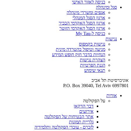
כניסה לאזור האישי
סגל ומינהלה
אגפים ומשרדי מינהלה
ארגון הסגל המנהלי
ארגון הסגל האקדמי הבכיר
ארגון הסגל האקדמי הזוטר
כניסה ל-My Tau
נגישות
נגישות בקמפוס
מניעה וטיפול בהטרדה מינית
הנחיות בדבר חוק חופש המידע
הצהרת נגישות
הגנת הפרטיות
תנאי שימוש
אוניברסיטת תל אביב
P.O. Box 39040, Tel Aviv 6997801
אודות
על הפקולטה
דבר הדקאן
אירועים
אתר הבטיחות של הפקולטה
גלריית תמונות
לזכרם - עובדי הפקולטה ותלמידיה