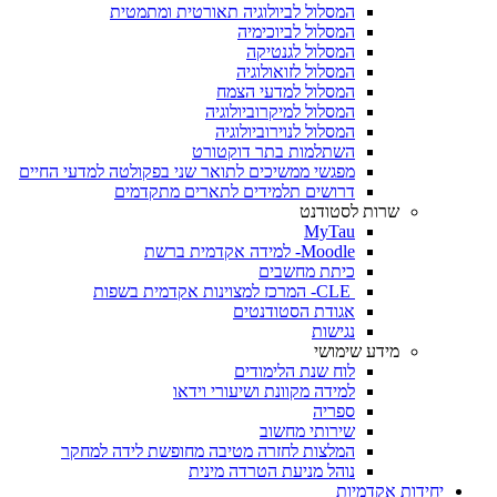
המסלול לביולוגיה תאורטית ומתמטית
המסלול לביוכימיה
המסלול לגנטיקה
המסלול לזואולוגיה
המסלול למדעי הצמח
המסלול למיקרוביולוגיה
המסלול לנוירוביולוגיה
השתלמות בתר דוקטורט
מפגשי ממשיכים לתואר שני בפקולטה למדעי החיים
דרושים תלמידים לתארים מתקדמים
שרות לסטודנט
MyTau
Moodle- למידה אקדמית ברשת
כיתת מחשבים
CLE- המרכז למצוינות אקדמית בשפות
אגודת הסטודנטים
נגישות
מידע שימושי
לוח שנת הלימודים
למידה מקוונת ושיעורי וידאו
ספריה
שירותי מחשוב
המלצות לחזרה מטיבה מחופשת לידה למחקר
נוהל מניעת הטרדה מינית
יחידות אקדמיות