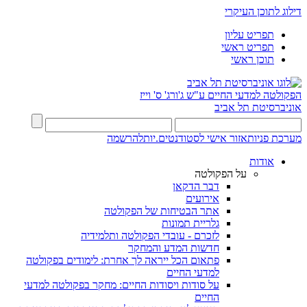
דילוג לתוכן העיקרי
תפריט עליון
תפריט ראשי
תוכן ראשי
הפקולטה למדעי החיים
ע"ש ג'ורג' ס' וייז
אוניברסיטת תל אביב
מערכת פניות
אזור אישי לסטודנטים.יות
להרשמה
אודות
על הפקולטה
דבר הדקאן
אירועים
אתר הבטיחות של הפקולטה
גלריית תמונות
לזכרם - עובדי הפקולטה ותלמידיה
חדשות המדע והמחקר
פתאום הכל ייראה לך אחרת: לימודים בפקולטה
למדעי החיים
על סודות ויסודות החיים: מחקר בפקולטה למדעי
החיים