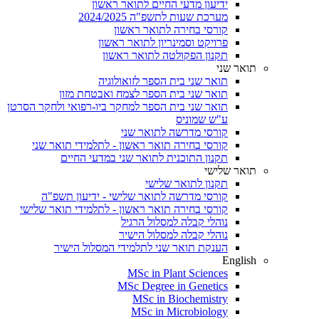
ידיעון מדעי החיים לתואר ראשון
מערכת שעות לתשפ"ה 2024/2025
קורסי בחירה לתואר ראשון
פרויקט וסמינריון לתואר ראשון
תקנון הפקולטה לתואר ראשון
תואר שני
תואר שני בית הספר לזואולוגיה
תואר שני בית הספר לצמח ואבטחת מזון
תואר שני בית הספר למחקר ביו-רפואי ולחקר הסרטן
ע"ש שמוניס
קורסי מדרשה לתואר שני
קורסי בחירה תואר ראשון - לתלמידי תואר שני
תקנון התוכנית לתואר שני במדעי החיים
תואר שלישי
תקנון לתואר שלישי
קורסי מדרשה לתואר שלישי - ידיעון תשפ"ה
קורסי בחירה תואר ראשון - לתלמידי תואר שלישי
נוהלי קבלה למסלול הרגיל
נוהלי קבלה למסלול הישיר
הענקת תואר שני לתלמידי המסלול הישיר
English
MSc in Plant Sciences
MSc Degree in Genetics
MSc in Biochemistry
MSc in Microbiology