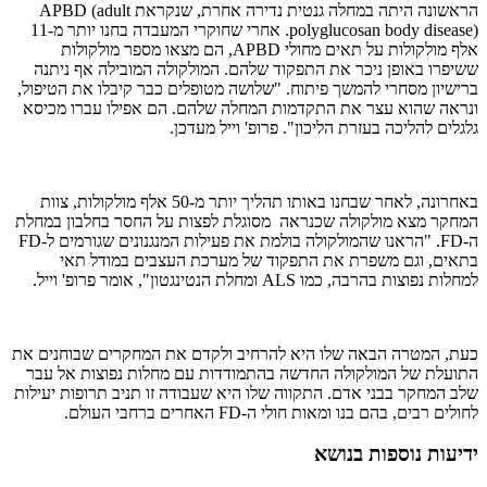
הראשונה היתה במחלה גנטית נדירה אחרת, שנקראת APBD (adult
polyglucosan body disease). אחרי שחוקרי המעבדה בחנו יותר מ-11
אלף מולקולות על תאים מחולי APBD, הם מצאו מספר מולקולות
ששיפרו באופן ניכר את התפקוד שלהם. המולקולה המובילה אף ניתנה
ברישיון מסחרי להמשך פיתוח. "שלושה מטופלים כבר קיבלו את הטיפול,
ונראה שהוא עצר את התקדמות המחלה שלהם. הם אפילו עברו מכיסא
גלגלים להליכה בעזרת הליכון". פרופ' וייל מעדכן.
באחרונה, לאחר שבחנו באותו תהליך יותר מ-50 אלף מולקולות, צוות
המחקר מצא מולקולה שכנראה מסוגלת לפצות על החסר בחלבון במחלת
ה-FD. "הראנו שהמולקולה בולמת את פעילות המנגנונים שגורמים ל-FD
בתאים, וגם משפרת את התפקוד של מערכת העצבים במודל תאי
למחלות נפוצות בהרבה, כמו ALS ומחלת הנטינגטון", אומר פרופ' וייל.
כעת, המטרה הבאה שלו היא להרחיב ולקדם את המחקרים שבוחנים את
התועלת של המולקולה החדשה בהתמודדות עם מחלות נפוצות אל עבר
שלב המחקר בבני אדם. התקווה שלו היא שעבודה זו תניב תרופות יעילות
לחולים רבים, בהם בנו ומאות חולי ה-FD האחרים ברחבי העולם.
ידיעות נוספות בנושא