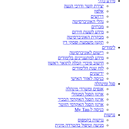
מידע כללי
יצירת קשר ודרכי הגעה
אלפון
דרושים
נהלי האוניברסיטה
מכרזים
מידע לשעת חירום
מבקרת האוניברסיטה
תקנון משמעת ופסקי דין
לימודים
רישום לאוניברסיטה
מידע למתעניינים בלימודים
חישוב סיכויי קבלה לתואר ראשון
לוח שנת הלימודים
ידיעונים
כניסה לאזור האישי
סגל ומינהלה
אגפים ומשרדי מינהלה
ארגון הסגל המנהלי
ארגון הסגל האקדמי הבכיר
ארגון הסגל האקדמי הזוטר
כניסה ל-My Tau
נגישות
נגישות בקמפוס
מניעה וטיפול בהטרדה מינית