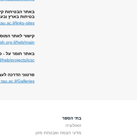
באתר הבטיחות קיי
בטיחות בארץ ובעו
tau.ac.il/links-sites
קישור לאתר המוסד
sh.org.il/heb/main/
באתר חומר על - כר
/heb/projects/icsc/
סרטוני הדרכה לעבו
.tau.ac.il/Galleries
בתי הספר
זואולוגיה
מדעי הצמח ואבטחת מזון