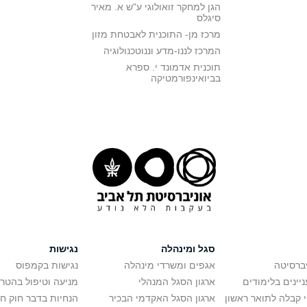
הגן למחקר זואולוגי ע"ש א. מאיר
סיגלס
מרכז מן- התוכנית לאבטחת מזון
המרכז לננו-מדע וננוטכנולוגיה
תוכנית אדמונד י. ספרא
בביואינפורמטיקה
סגל ומינהלה
נגישות
יברסיטה
אגפים ומשרדי מינהלה
נגישות בקמפוס
יינים בלימודים
ארגון הסגל המנהלי
מניעה וטיפול בהטר
י קבלה לתואר ראשון
ארגון הסגל האקדמי הבכיר
הנחיות בדבר חוק ח