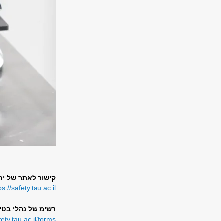
קישור לאתר של יח
ps://safety.tau.ac.il
רשימ של נהלי בטיחות – מעל 40 נספחים עם הוראו
fety.tau.ac.il/forms