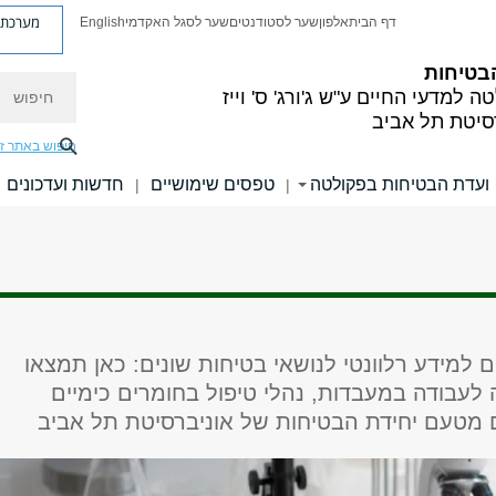
מערכת פ
דף הבית
אלפון
שער לסטודנטים
שער לסגל האקדמי
English
בטיחות
חיפוש
ה למדעי החיים
ע"ש ג'ורג' ס' וייז
סיטת תל אביב
חיפוש באתר ז
ועדת הבטיחות בפקולטה
טפסים שימושיים
חדשות ועדכונים
|
|
ים למידע רלוונטי לנושאי בטיחות שונים: כאן תמצאו
 לעבודה במעבדות, נהלי טיפול בחומרים כימיים
ם מטעם יחידת הבטיחות של אוניברסיטת תל אביב