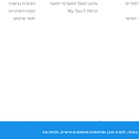
ימודים
ארגון הסגל האקדמי הזוטר
הצהרת נגישות
כניסה ל-My Tau
הגנת הפרטיות
 האישי
תנאי שימוש
יות יוצרים. אם בבעלותך זכויות יוצרים בתכנים שנמצאים פה ו/או השימוש ש
נות בהקדם לכתובת שכאן >>
באתר, להציע תוכן ופרסומות מותאמים אישית, ולנתח את