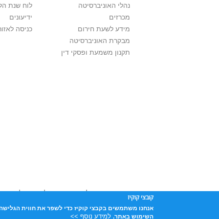
נהלי האוניברסיטה
לוח שנת הל
מכרזים
ידיעונים
מידע לשעת חירום
כניסה לאזור
מבקרת האוניברסיטה
תקנון משמעת ופסקי דין
אוניברסיטת תל אביב עושה כל מאמץ לכבד זכו
קובצי קוקיז
שנעשה בתכנים אלה לדעתך מפר זכויות
נא לפ
אנחנו משתמשים בקבצי קוקיז כדי לשפר את חווית הגלישה 
אוניברסיטת תל-אביב, ת.ד. 39040, תל-אביב 6997801
למידע נוסף >>
השימוש באתר.