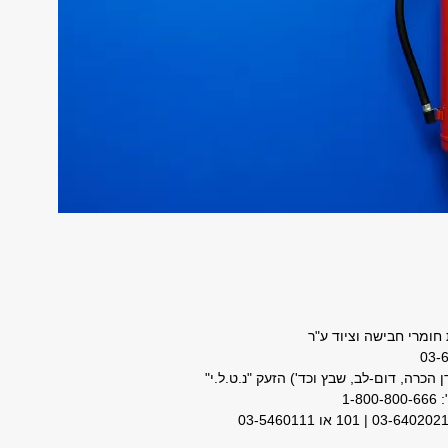
חומרי חבישה וציוד ע"ר
הכרה, דום-לב, שבץ וכד') הזעק "נ.ט.ל.י"