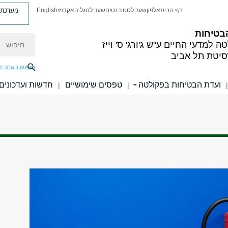
מערכת פ
דף הבית
אלפון
שער לסטודנטים
שער לסגל האקדמי
English
בטיחות
חיפוש
ה למדעי החיים
ע"ש ג'ורג' ס' וייז
סיטת תל אביב
חיפוש באתר ז
ועדת הבטיחות בפקולטה
טפסים שימושיים
חדשות ועדכונים
|
|
|