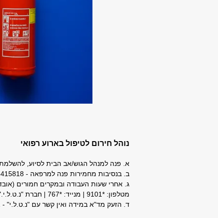
נוהל חירום לטיפול בארוע רפואי
א. פנה למנהל הגוש/אב הבית לסיוע, להשלמת 
ב. בנסיבות מחמירות פנה למרפאה - 03-6415818
ג. אחרי שעות העבודה ובמקרים חמורים (אובדן 
מטלפון: *9101 | מנייד: *767 | חברת "נ.ט.ל.י.": 1-800-800-666
ד. הזעק מד"א במידה ואין קשר עם "נ.ט.ל.י" - 03-6402021 | 101 או 03-5460111