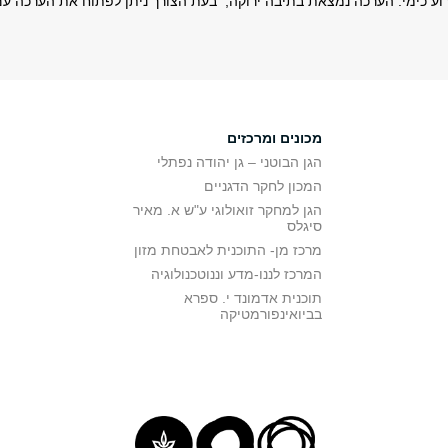
וע כימי. הערכה נמצאת בתיבה ירוקה, בעת הצורך ניתן לפתוח את הערכה ע
מכונים ומרכזים
הגן הבוטני – גן יהודה נפתלי
המכון לחקר הדגניים
הגן למחקר זואולוגי ע"ש א. מאיר
סיגלס
מרכז מן- התוכנית לאבטחת מזון
המרכז לננו-מדע וננוטכנולוגיה
תוכנית אדמונד י. ספרא
בביואינפורמטיקה