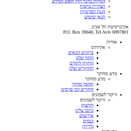
הנחיות בדבר חוק חופש המידע
הצהרת נגישות
הגנת הפרטיות
תנאי שימוש
אוניברסיטת תל אביב
P.O. Box 39040, Tel Aviv 6997801
אודות
אודותינו
ברוכים הבאים
החזון שלנו
הוקרה לתורם
החוקרים שלנו
מדע ומחקר
מדע ומחקר
תחומי מחקר
חוקרים זוכי פרסים
זרקור לשמוניס
זרקור לשמוניס
חדשות
כתבו עלינו
אירועים
כנסים
גלריות