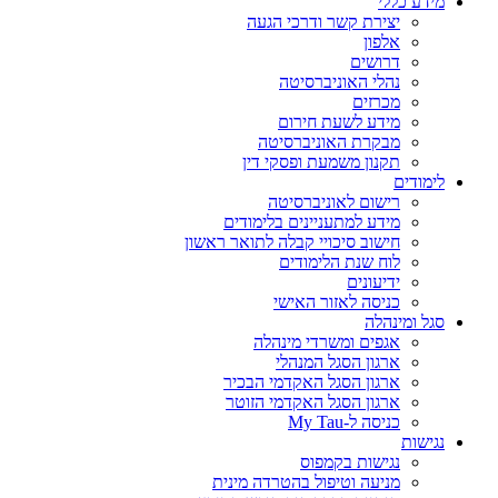
מידע כללי
יצירת קשר ודרכי הגעה
אלפון
דרושים
נהלי האוניברסיטה
מכרזים
מידע לשעת חירום
מבקרת האוניברסיטה
תקנון משמעת ופסקי דין
לימודים
רישום לאוניברסיטה
מידע למתעניינים בלימודים
חישוב סיכויי קבלה לתואר ראשון
לוח שנת הלימודים
ידיעונים
כניסה לאזור האישי
סגל ומינהלה
אגפים ומשרדי מינהלה
ארגון הסגל המנהלי
ארגון הסגל האקדמי הבכיר
ארגון הסגל האקדמי הזוטר
כניסה ל-My Tau
נגישות
נגישות בקמפוס
מניעה וטיפול בהטרדה מינית