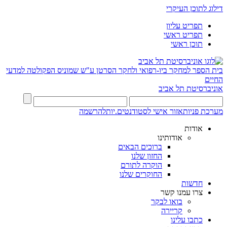
דילוג לתוכן העיקרי
תפריט עליון
תפריט ראשי
תוכן ראשי
בית הספר למחקר ביו-רפואי ולחקר הסרטן ע"ש שמוניס
הפקולטה למדעי
החיים
אוניברסיטת תל אביב
מערכת פניות
אזור אישי לסטודנטים.יות
להרשמה
אודות
אודותינו
ברוכים הבאים
החזון שלנו
הוקרה לתורם
החוקרים שלנו
חדשות
צרו עמנו קשר
בואו לבקר
קריירה
כתבו עלינו