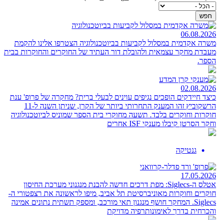
06.08.2026
משרה אקדמית במסלול לקביעות בביוטכנולוגיה
הצטרפו אלינו להקמת
מעבדת מחקר עצמאית ולהובלת דור העתיד של החוקרים והחוקרות בבית
הספר.
02.08.2026
כיצד חיידקים הופכים נגיפים עוינים לבעלי ברית? מחקרה של פרופ' ענת
הרשקוביץ
זהו המענק התחרותי ביותר של הקרן, שניתן השנה ל-11
חוקרות וחוקרים בלבד. תשעה מחוקרי בית הספר שמוניס לביוטכנולוגיה
וחקר הסרטן קיבלו מענקי ISF אחרים
גנטיקה
17.05.2026
אטלס ה-Siglecs: מפת דרכים חדשה להבנת מנגנוני מערכת החיסון
חוקרים וחוקרות מאוניברסיטת תל אביב, מיפו לראשונה את רצפטורי ה-
Siglecs. המחקר חושף מנגנון תאי מורכב, ומספק תשתית נתונים אמינה
והכרחית בדרך לאימונותרפיה מדויקת