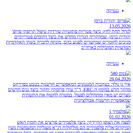
גנטיקה
13.05.2026
לגדול תחת לחץ: כיצד פטריות פתוגניות שורדות טיפול תרופתי
פרופ'
יהודית ברמן, שמחקריה הגדירו מחדש את כיצד זיהומים פטרייתיים
מגיבים לחומרים שמיועדים לפגוע בהם, מונתה לחברה בשתי האקדמיות
המדעיות המובילות בארה"ב
גנטיקה
26.04.2026
איך גן נולד: בעקבות המנגנונים המאפשרים חדשנות בטבע
בפרויקט
מחקר חדש במימון ה-ERC, ד"ר עידן פרומקין יחקור כיצד גנים חדשים
נוצרים יש מאין ומתחילים לפעול, במטרה לחשוף את התשתית
שמאפשרת חדשנות אבולוציונית
01.02.2026
לפצח את הצופן החיידקי: כיצד פלסמידים פורצים את חומת האש
המיקרוביאלית
פלסמידים הם מולקולות דנ"א מעגליות המשמשות מעין
דיסק-און-קי ביולוגי שמשמש להעברת מידע בין חיידקים, החל בעמידות