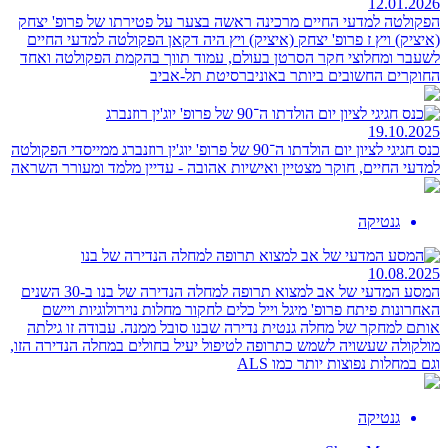
12.01.2026
הפקולטה למדעי החיים מרכינה ראשה בצער על פטירתו של פרופ' יצחק
(איציק) ויץ ז
פרופ' יצחק (איציק) ויץ היה דקאן הפקולטה למדעי החיים
לשעבר ומחלוצי חקר הסרטן בעולם, עמוד תווך בהקמת הפקולטה ואחד
החוקרים החשובים ביותר באוניברסיטת תל-אביב
19.10.2025
כנס חגיגי לציון יום הולדתו ה־90 של פרופ' יוג'ין רוזנברג
ממייסדי הפקולטה
למדעי החיים, חוקר מצטיין ואישיות אהובה - עדיין מלמד ומעורר השראה
גנטיקה
10.08.2025
המסע המדעי של אב למצוא תרופה למחלה הנדירה של בנו
ב-30 השנים
האחרונות פיתח פרופ' מיגל וייל כלים לחקור מחלות נוירולוגיות ויישם
אותם למחקר של מחלה גנטית נדירה שבנו סובל ממנה. עבודה זו גילתה
מולקולה שעשויה לשמש כתרופה לטיפול יעיל בחולים במחלה הנדירה הזו,
וגם במחלות נפוצות יותר כמו ALS
גנטיקה