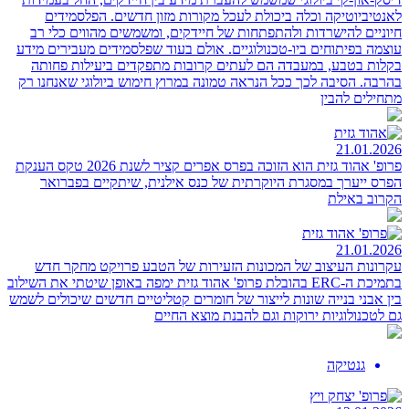
לאנטיביוטיקה וכלה ביכולת לעכל מקורות מזון חדשים. הפלסמידים
חיוניים להישרדות ולהתפתחות של חיידקים, ומשמשים מהווים כלי רב
עוצמה בפיתוחים ביו-טכנולוגיים. אולם בעוד שפלסמידים מעבירים מידע
בקלות בטבע, במעבדה הם לעתים קרובות מתפקדים ביעילות פחותה
בהרבה. הסיבה לכך ככל הנראה טמונה במרוץ חימוש ביולוגי שאנחנו רק
מתחילים להבין
21.01.2026
פרופ' אהוד גזית הוא הזוכה בפרס אפרים קציר לשנת 2026
טקס הענקת
הפרס ייערך במסגרת היוקרתית של כנס אילנית, שיתקיים בפברואר
הקרוב באילת
21.01.2026
עקרונות העיצוב של המכונות הזעירות של הטבע
פרויקט מחקר חדש
בתמיכת ה-ERC בהובלת פרופ' אהוד גזית ימפה באופן שיטתי את השילוב
בין אבני בנייה שונות לייצור של חומרים קטליטיים חדשים שיכולים לשמש
גם לטכנולוגיות ירוקות וגם להבנת מוצא החיים
גנטיקה