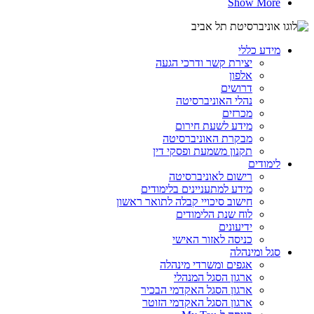
Show More
מידע כללי
יצירת קשר ודרכי הגעה
אלפון
דרושים
נהלי האוניברסיטה
מכרזים
מידע לשעת חירום
מבקרת האוניברסיטה
תקנון משמעת ופסקי דין
לימודים
רישום לאוניברסיטה
מידע למתעניינים בלימודים
חישוב סיכויי קבלה לתואר ראשון
לוח שנת הלימודים
ידיעונים
כניסה לאזור האישי
סגל ומינהלה
אגפים ומשרדי מינהלה
ארגון הסגל המנהלי
ארגון הסגל האקדמי הבכיר
ארגון הסגל האקדמי הזוטר