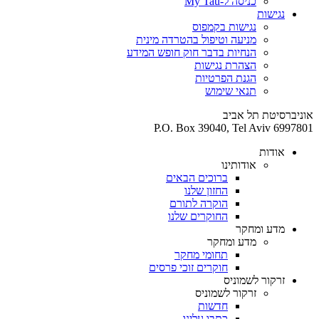
כניסה ל-My Tau
נגישות
נגישות בקמפוס
מניעה וטיפול בהטרדה מינית
הנחיות בדבר חוק חופש המידע
הצהרת נגישות
הגנת הפרטיות
תנאי שימוש
אוניברסיטת תל אביב
P.O. Box 39040, Tel Aviv 6997801
אודות
אודותינו
ברוכים הבאים
החזון שלנו
הוקרה לתורם
החוקרים שלנו
מדע ומחקר
מדע ומחקר
תחומי מחקר
חוקרים זוכי פרסים
זרקור לשמוניס
זרקור לשמוניס
חדשות
כתבו עלינו