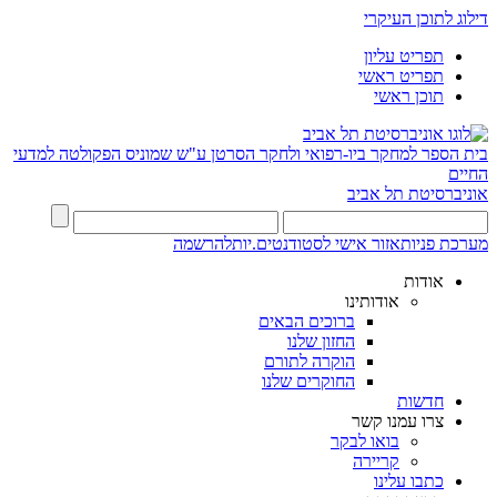
דילוג לתוכן העיקרי
תפריט עליון
תפריט ראשי
תוכן ראשי
בית הספר למחקר ביו-רפואי ולחקר הסרטן ע"ש שמוניס
הפקולטה למדעי
החיים
אוניברסיטת תל אביב
מערכת פניות
אזור אישי לסטודנטים.יות
להרשמה
אודות
אודותינו
ברוכים הבאים
החזון שלנו
הוקרה לתורם
החוקרים שלנו
חדשות
צרו עמנו קשר
בואו לבקר
קריירה
כתבו עלינו