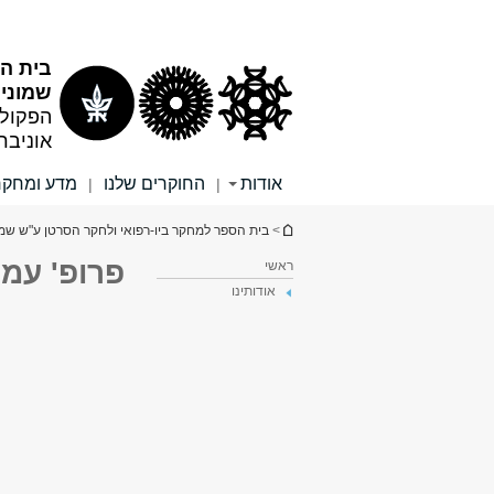
תוכן
תפריט
עליון
ראשי
בית הס
שמוני
הפקולט
אוניבר
אודות
החוקרים שלנו
מדע ומחקר
|
|
הינך נמצא כאן
>
בית הספר למחקר ביו-רפואי ולחקר הסרטן ע"ש שמו
פרופ' עמי
ראשי
אודותינו