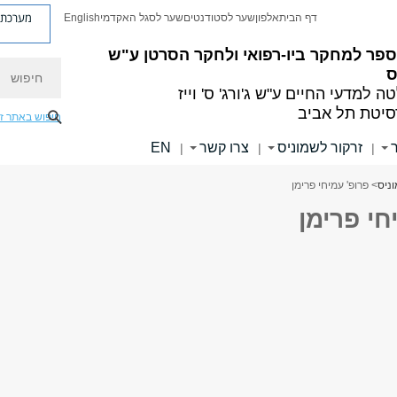
מערכת פ
דף הבית
אלפון
שער לסטודנטים
שער לסגל האקדמי
English
פר למחקר ביו-רפואי ולחקר הסרטן ע"ש
חיפוש
ס
ה למדעי החיים
ע"ש ג'ורג' ס' וייז
סיטת תל אביב
חיפוש באתר ז
זרקור לשמוניס
צרו קשר
EN
|
|
|
ניס
> פרופ' עמיחי פרימן
חי פרימן