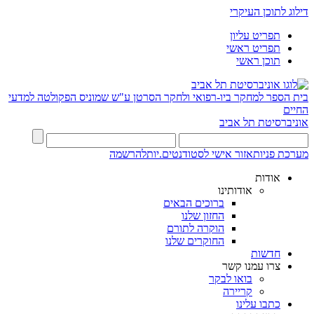
דילוג לתוכן העיקרי
תפריט עליון
תפריט ראשי
תוכן ראשי
בית הספר למחקר ביו-רפואי ולחקר הסרטן ע"ש שמוניס
הפקולטה למדעי
החיים
אוניברסיטת תל אביב
מערכת פניות
אזור אישי לסטודנטים.יות
להרשמה
אודות
אודותינו
ברוכים הבאים
החזון שלנו
הוקרה לתורם
החוקרים שלנו
חדשות
צרו עמנו קשר
בואו לבקר
קריירה
כתבו עלינו