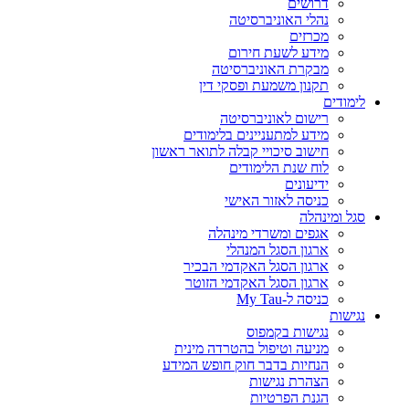
דרושים
נהלי האוניברסיטה
מכרזים
מידע לשעת חירום
מבקרת האוניברסיטה
תקנון משמעת ופסקי דין
לימודים
רישום לאוניברסיטה
מידע למתעניינים בלימודים
חישוב סיכויי קבלה לתואר ראשון
לוח שנת הלימודים
ידיעונים
כניסה לאזור האישי
סגל ומינהלה
אגפים ומשרדי מינהלה
ארגון הסגל המנהלי
ארגון הסגל האקדמי הבכיר
ארגון הסגל האקדמי הזוטר
כניסה ל-My Tau
נגישות
נגישות בקמפוס
מניעה וטיפול בהטרדה מינית
הנחיות בדבר חוק חופש המידע
הצהרת נגישות
הגנת הפרטיות