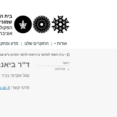
תוכן
תפריט
עליון
ראשי
בית הס
שמוני
הפקולט
אוניבר
אודות
החוקרים שלנו
מדע ומחקר
|
|
הינך נמצא כאן
>
בית הספר למחקר ביו-רפואי ולחקר הסרטן ע"ש שמו
ד"ר ביאנה
ראשי
אודותינו
סגל אקדמי בכיר ב
פרטי קשר:
.ac.il