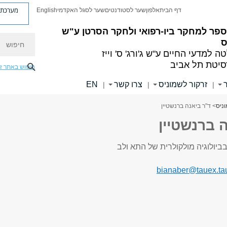
מערכת פ
דף הבית
אלפון
שער לסטודנטים
שער לסגל האקדמי
English
פר למחקר ביו-רפואי ולחקר הסרטן ע"ש
חיפוש
ס
ה למדעי החיים
ע"ש ג'ורג' ס' וייז
סיטת תל אביב
חיפוש באתר ז
זרקור לשמוניס
צרו קשר
EN
|
|
|
ניס
> ד"ר ביאנה ברנשטיין
 ברנשטיין
ביולוגיה מולקולרית של התא ולב
bianaber@tauex.tau