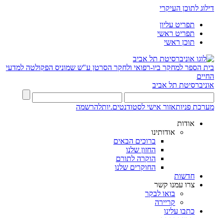
דילוג לתוכן העיקרי
תפריט עליון
תפריט ראשי
תוכן ראשי
בית הספר למחקר ביו-רפואי ולחקר הסרטן ע"ש שמוניס
הפקולטה למדעי
החיים
אוניברסיטת תל אביב
מערכת פניות
אזור אישי לסטודנטים.יות
להרשמה
אודות
אודותינו
ברוכים הבאים
החזון שלנו
הוקרה לתורם
החוקרים שלנו
חדשות
צרו עמנו קשר
בואו לבקר
קריירה
כתבו עלינו