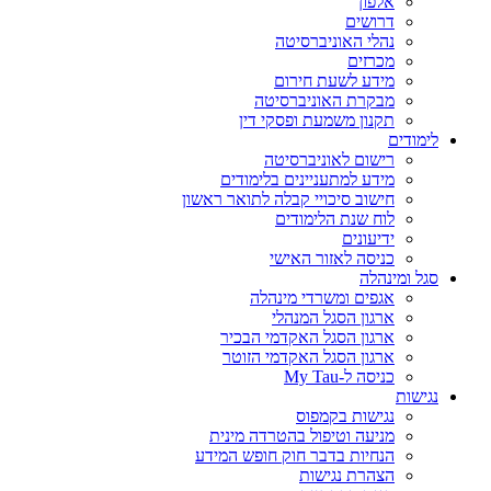
אלפון
דרושים
נהלי האוניברסיטה
מכרזים
מידע לשעת חירום
מבקרת האוניברסיטה
תקנון משמעת ופסקי דין
לימודים
רישום לאוניברסיטה
מידע למתעניינים בלימודים
חישוב סיכויי קבלה לתואר ראשון
לוח שנת הלימודים
ידיעונים
כניסה לאזור האישי
סגל ומינהלה
אגפים ומשרדי מינהלה
ארגון הסגל המנהלי
ארגון הסגל האקדמי הבכיר
ארגון הסגל האקדמי הזוטר
כניסה ל-My Tau
נגישות
נגישות בקמפוס
מניעה וטיפול בהטרדה מינית
הנחיות בדבר חוק חופש המידע
הצהרת נגישות