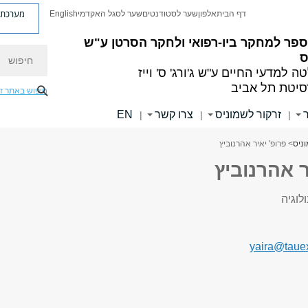
מערכת פ
דף הבית
אלפון
שער לסטודנטים
שער לסגל האקדמי
English
פר למחקר ביו-רפואי ולחקר הסרטן ע"ש
חיפוש
ס
ה למדעי החיים
ע"ש ג'ורג' ס' וייז
סיטת תל אביב
חיפוש באתר ז
זרקור לשמוניס
צרו קשר
EN
|
|
|
ניס
> פרופ' יאיר אהרנוביץ
ר אהרנוביץ
לוגיה
yaira@tauex