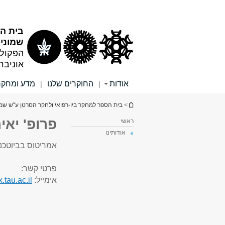
תוכן
תפריט
עליון
ראשי
בית הס
שמוני
הפקולט
אוניבר
אודות
החוקרים שלנו
מדע ומחקר
|
|
הינך נמצא כאן
>
בית הספר למחקר ביו-רפואי ולחקר הסרטן ע"ש שמו
פרופ' יאי
ראשי
אודותינו
אמריטוס בביוטכנו
פרטי קשר:
אימייל:
.tau.ac.il