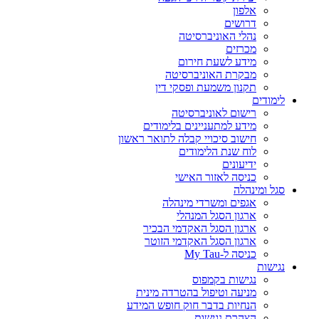
אלפון
דרושים
נהלי האוניברסיטה
מכרזים
מידע לשעת חירום
מבקרת האוניברסיטה
תקנון משמעת ופסקי דין
לימודים
רישום לאוניברסיטה
מידע למתעניינים בלימודים
חישוב סיכויי קבלה לתואר ראשון
לוח שנת הלימודים
ידיעונים
כניסה לאזור האישי
סגל ומינהלה
אגפים ומשרדי מינהלה
ארגון הסגל המנהלי
ארגון הסגל האקדמי הבכיר
ארגון הסגל האקדמי הזוטר
כניסה ל-My Tau
נגישות
נגישות בקמפוס
מניעה וטיפול בהטרדה מינית
הנחיות בדבר חוק חופש המידע
הצהרת נגישות