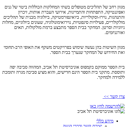
מגוון רחב של תהליכים מטופלים בשתי המחלקות הכוללות ביטוי של גנים
ואפיגנטיקה, התפתחות והתמיינות, אירועי העברת אותות, זיכרון
והתנהגות, נוירו-וסקולריות, ביואינפורמטיקה, ביולוגיה מבנית של תהליכים
מולקולריים, פעילויות סינפטיות, נוירואימונולוגיה, שעונים ביולוגיים, מחלות
ניווניות וסרטן. המחקר בבית הספר מתבצע ברמת מולקולות, תאים
ואורגניזמים.
מגוון השיטות בהן נעשה שימוש בפרויקטים משקף את האופי הרב-תחומי
ואת החידוש של המחקר שנערך בבית הספר.
בית הספר ממוקם בקמפוס אוניברסיטת תל אביב, המהווה סביבה יפה
ותוססת. מתקני בית הספר הינם חדישים, והוא מציע סביבה מגרה ותומכת
ללמידה ולמחקר.
צרו קשר >>
מידע כללי
יצירת קשר ודרכי הגעה