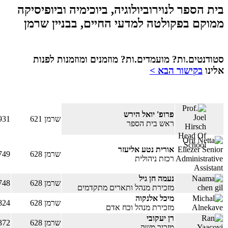
בית הספר לנוירוביולוגיה, ביוכימיה וביופיסיקה
ממוקם בפקולטה למדעי החיים, בבניין שרמן
סטודנטים.ות? מועמדים.ות? מוזמנים ומוזמנות לפנות
אלינו
בקישור הבא >
פרופ' יואל הירש
שרמן 621
931
ראש בית הספר
אורית נטע אליעזר
שרמן 628
749
רכזת ניהולית
נעמה חן גיל
שרמן 628
748
מזכירת מנהל ותארים מתקדמים
מיכל אלנקוה
שרמן 628
824
מזכירת מנהל וכח אדם
רן יעקובי
שרמן 628
372
מזכיר משק