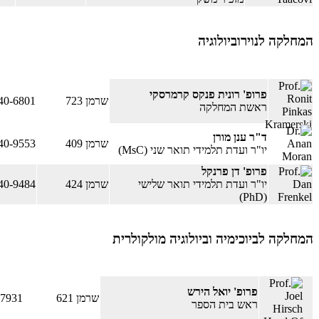
המחלקה לנוירוביולוגיה
פרופ' רונית פנקס קרמרסקי
שרמן 723
40-6801
ראשת המחלקה
ד"ר ענן מורן
שרמן 409
40-9553
יו"ר ועדת תלמידי תואר שני (MsC)
פרופ' דן פרנקל
יו"ר ועדת תלמידי תואר שלישי
שרמן 424
40-9484
(PhD)
המחלקה לביוכימיה וביולוגיה מולקולרית
פרופ' יואל הירש
שרמן 621
-7931
ראש בית הספר