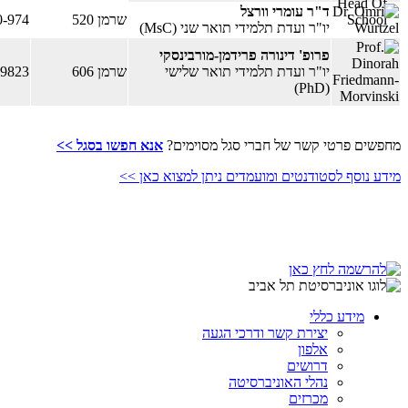
ד"ר עומרי וורצל
שרמן 520
0-974
​יו"ר ועדת תלמידי תואר שני (MsC)
פרופ' דינורה פרידמן-מורבינסקי
יו"ר ועדת תלמידי תואר שלישי
שרמן 606
-9823
(PhD)
מחפשים פרטי קשר של חברי סגל מסוימים?
אנא חפשו בסגל >>
מידע נוסף לסטודנטים ומועמדים ניתן למצוא כאן >>
מידע כללי
יצירת קשר ודרכי הגעה
אלפון
דרושים
נהלי האוניברסיטה
מכרזים