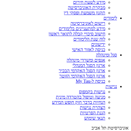
מידע לשעת חירום
מבקרת האוניברסיטה
תקנון משמעת ופסקי דין
לימודים
רישום לאוניברסיטה
מידע למתעניינים בלימודים
חישוב סיכויי קבלה לתואר ראשון
לוח שנת הלימודים
ידיעונים
כניסה לאזור האישי
סגל ומינהלה
אגפים ומשרדי מינהלה
ארגון הסגל המנהלי
ארגון הסגל האקדמי הבכיר
ארגון הסגל האקדמי הזוטר
כניסה ל-My Tau
נגישות
נגישות בקמפוס
מניעה וטיפול בהטרדה מינית
הנחיות בדבר חוק חופש המידע
הצהרת נגישות
הגנת הפרטיות
תנאי שימוש
אוניברסיטת תל אביב