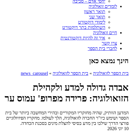
יחסי אדם – סביבה
לומדים זואולוגיה
תואר ראשון
תואר שני
לימודי דוקטורט
השתלמות בתר דוקטורט
חיים זואולוגיה
איך זה להיות דוקטורנטית
צרו קשר
לחברי בית הספר
הינך נמצא כאן
בית הספר לזואולוגיה
»
בית הספר לזואולוגיה
»
news_carousel
אבדה גדולה למדע ולקהילת
הזואולוגיה: פרידה מפרופ' עמוס ער
המדען הוותיק, שהיה מחוקריו המקוריים ובהירי המחשבה ביותר של בית
הספר ושימש כיו"ר החברה לזואולוגיה, הלך לעולמו. מחקריו הפיזיולוגיים
פורצי הדרך שילבו בין מדע בסיסי להצלת מינים בסכנת הכחדה.
10 יוני 2026