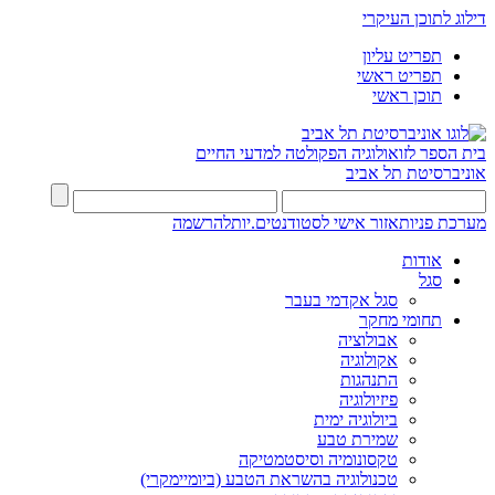
דילוג לתוכן העיקרי
תפריט עליון
תפריט ראשי
תוכן ראשי
בית הספר לזואולוגיה
הפקולטה למדעי החיים
אוניברסיטת תל אביב
מערכת פניות
אזור אישי לסטודנטים.יות
להרשמה
אודות
סגל
סגל אקדמי בעבר
תחומי מחקר
אבולוציה
אקולוגיה
התנהגות
פיזיולוגיה
ביולוגיה ימית
שמירת טבע
טקסונומיה וסיסטמטיקה
טכנולוגיה בהשראת הטבע (ביומיימקרי)