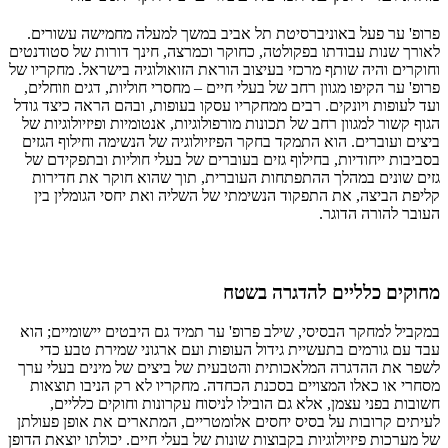
פרופ' ער פעל באוניברסיטת תל אביב במשך למעלה מחמישה עשורים.
לאורך שנות עבודתו בפקולטה, כחוקר וכמרצה, חינך דורות של סטודנטים
וחוקרים והיה שותף מרכזי בעיצוב הוראת הזואולוגיה בישראל. מחקריו של
פרופ' ער הקיפו מגוון רחב של בעלי חיים – מחסרי חוליות, דגים וזוחלים,
ועד לעופות ויונקים. רבים ממחקריו עסקו בעופות, ובהם הראה כיצד גודל
הגוף קשור למגוון רחב של תכונות מורפולוגיות, אנטומיות ופיזיולוגיות של
ביצים ועוברים. הוא התמקד בחקר הפיזיולוגיה של הנשימה וחילוף הגזים
בסביבות ייחודיות, בחילוף גזים בעוברים של בעלי חוליות ובתפקידם של
גזים שונים במהלך ההתפתחות העוברית, תוך שהוא חוקר את חדירות
קליפת הביצה, את התפקוד הנשימתי של השליה ואת יחסי הגומלין בין
העובר להורה הדוגר.
מחוקים כלליים להדגרה בשטח
במקביל למחקר הבסיסי, שילב פרופ' ער תמיד גם היבטים יישומיים; הוא
עבד עם גורמים בתעשיית גידול העופות ועם ארגוני שמירת טבע כדי
לשפר את ההדגרה המלאכותית והטבעית של ביצים של מינים בעלי ערך
מסחרי או כאלו המצויים בסכנת הכחדה. מחקריו לא רק הניבו תוצאות
חשובות בפני עצמן, אלא גם הובילו לניסוח עקרונות וחוקים כלליים,
לעיתים קרובות על בסיס יחסים אלומטריים, המתארים את אופן פעולתן
של מערכות פיזיולוגיות בקבוצות שונות של בעלי חיים. יכולתו יוצאת הדופן