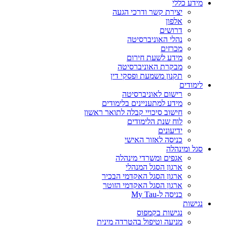
מידע כללי
יצירת קשר ודרכי הגעה
אלפון
דרושים
נהלי האוניברסיטה
מכרזים
מידע לשעת חירום
מבקרת האוניברסיטה
תקנון משמעת ופסקי דין
לימודים
רישום לאוניברסיטה
מידע למתעניינים בלימודים
חישוב סיכויי קבלה לתואר ראשון
לוח שנת הלימודים
ידיעונים
כניסה לאזור האישי
סגל ומינהלה
אגפים ומשרדי מינהלה
ארגון הסגל המנהלי
ארגון הסגל האקדמי הבכיר
ארגון הסגל האקדמי הזוטר
כניסה ל-My Tau
נגישות
נגישות בקמפוס
מניעה וטיפול בהטרדה מינית