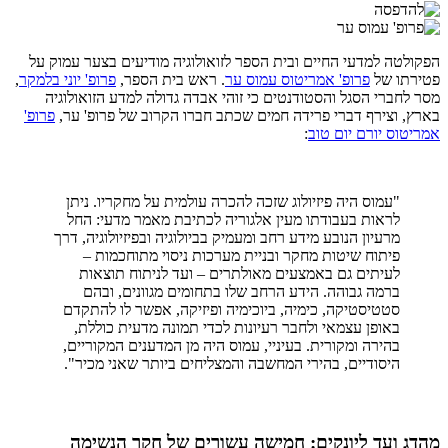
הפקולטה למדעי החיים ובית הספר לזואולוגיה מודיעים בצער עמוק על
פטירתו של
פרופ' אמריטוס עמוס ער
. ראש בית הספר,
פרופ' יוני בלמקר
,
מסר לחברי הסגל והסטודנטים כי זוהי אבדה גדולה למדע הזואולוגיה
בארץ, וצירף דברי פרידה חמים שכתב חברו הקרוב של פרופ' ער,
פרופ'
אמריטוס יורם יום טוב
:
"עמוס היה פיזיולוג שזכה להכרה עולמית על מחקריו. ניתן
לראות בעבודתו מעין אלגוריה לכתיבת מאמר מדעי: החל
מרעיון הנובע מידע רחב ומעמיק בביולוגיה ובפיזיולוגיה, דרך
פיתוח שיטות מחקר ובניית מערכות ניסוי מתוחכמות –
לעיתים גם באמצעים מאולתרים – ועד לניתוח תוצאות
ברמה גבוהה. הידע הרחב שלו בתחומים מגוונים, ובהם
סטטיסטיקה, כימיה, ביוכימיה ופיזיקה, אפשר לו להתקדם
באופן עצמאי ולחבר רעיונות לכדי תמונה מדעית כוללת,
בהירה ומקורית. בעיניי, עמוס היה מן המדענים המקוריים,
היסודיים, בהירי המחשבה והמצליחים ביותר שאני מכיר".
מהדג ועד ליונקים: חמישה עשורים של חקר הנשימה