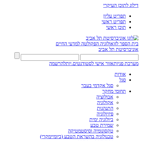
דילוג לתוכן העיקרי
תפריט עליון
תפריט ראשי
תוכן ראשי
בית הספר לזואולוגיה
הפקולטה למדעי החיים
אוניברסיטת תל אביב
מערכת פניות
אזור אישי לסטודנטים.יות
להרשמה
אודות
סגל
סגל אקדמי בעבר
תחומי מחקר
אבולוציה
אקולוגיה
התנהגות
פיזיולוגיה
ביולוגיה ימית
שמירת טבע
טקסונומיה וסיסטמטיקה
טכנולוגיה בהשראת הטבע (ביומיימקרי)