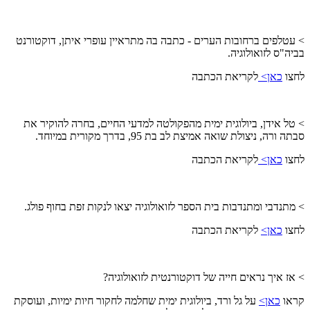
> עטלפים ברחובות הערים - כתבה בה מתראיין עופרי איתן, דוקטורנט
בביה"ס לזואולוגיה.
לחצו
כאן>
לקריאת הכתבה
> טל אידן, ביולוגית ימית מהפקולטה למדעי החיים, בחרה להוקיר את
סבתה ורה, ניצולת שואה אמיצת לב בת 95, בדרך מקורית במיוחד.
לחצו
כאן>
לקריאת הכתבה
> מתנדבי ומתנדבות בית הספר לזואולוגיה יצאו לנקות זפת בחוף פולג.
לחצו
כאן>
לקריאת הכתבה
> אז איך נראים חייה של דוקטורנטית לזואולוגיה?
קראו
כאן
>
על גל ורד, ביולוגית ימית שחלמה לחקור חיות ימיות, ועוסקת