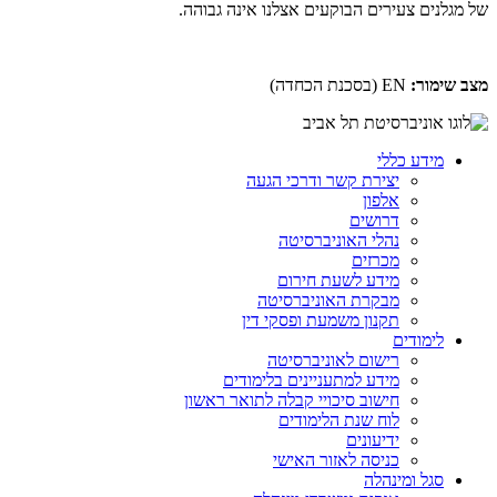
של מגלנים צעירים הבוקעים אצלנו אינה גבוהה
.
מצב שימור:
EN
(בסכנת הכחדה)
מידע כללי
יצירת קשר ודרכי הגעה
אלפון
דרושים
נהלי האוניברסיטה
מכרזים
מידע לשעת חירום
מבקרת האוניברסיטה
תקנון משמעת ופסקי דין
לימודים
רישום לאוניברסיטה
מידע למתעניינים בלימודים
חישוב סיכויי קבלה לתואר ראשון
לוח שנת הלימודים
ידיעונים
כניסה לאזור האישי
סגל ומינהלה