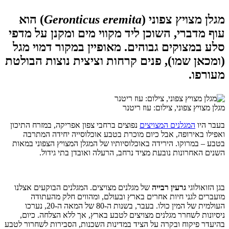
מגלן מצויץ צפוני (
Geronticus eremita
) הוא
עוף מדברי, השוכן ליד מקווי מים ומקנן על מדפי
סלע במצוקים גבוהים. מאופיין במקור דמוי מגל
(ומכאן שמו), פנים קרחות וציצית נוצות הבולטת
מעורפו. ​
מגלן מצויץ צפוני, צילום: עוז ריטנר
בעבר היו
המגלנים המצויצים
נפוצים ברחבי צפון אפריקה, במזרח התיכון
ואפילו באירופה, אבל כיום מוכרת בטבע אוכלוסייה יחידה המתרבה
בטבע – במרוקו. הירידה באוכלוסיותיו של המגלן המצויץ הצפוני במאות
השנים האחרונות נובעת מציד נרחב, הרעלה ואובדן בתי גידול
.
בגן הזואולוגי
גרעין רבייה
של מגלנים מצויצים. המגלנים הבוקעים אצלנו
מועברים לגני חיות אחרים בארץ ובעולם, ומהווים חלק מהעתודה
העולמית של המין כולו. בעבר, בשנות ה-80 של המאה ה-20, נערכו
ניסיונות לשחרר מגלנים מצויצים לטבע בארץ, אך ללא הצלחה. כיום,
בהיעדר פיקוח ובקרה על הציד במדינות השכנות, הסבירות לשחרור לטבע