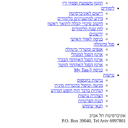
תקנון משמעת ופסקי דין
לימודים
רישום לאוניברסיטה
מידע למתעניינים בלימודים
חישוב סיכויי קבלה לתואר ראשון
לוח שנת הלימודים
ידיעונים
כניסה לאזור האישי
סגל ומינהלה
אגפים ומשרדי מינהלה
ארגון הסגל המנהלי
ארגון הסגל האקדמי הבכיר
ארגון הסגל האקדמי הזוטר
כניסה ל-My Tau
נגישות
נגישות בקמפוס
מניעה וטיפול בהטרדה מינית
הנחיות בדבר חוק חופש המידע
הצהרת נגישות
הגנת הפרטיות
תנאי שימוש
אוניברסיטת תל אביב
P.O. Box 39040, Tel Aviv 6997801