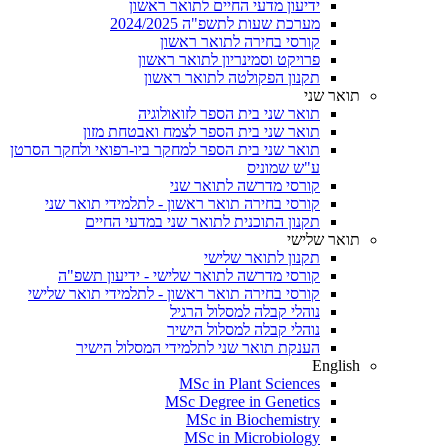
ידיעון מדעי החיים לתואר ראשון
מערכת שעות לתשפ"ה 2024/2025
קורסי בחירה לתואר ראשון
פרויקט וסמינריון לתואר ראשון
תקנון הפקולטה לתואר ראשון
תואר שני
תואר שני בית הספר לזואולוגיה
תואר שני בית הספר לצמח ואבטחת מזון
תואר שני בית הספר למחקר ביו-רפואי ולחקר הסרטן
ע"ש שמוניס
קורסי מדרשה לתואר שני
קורסי בחירה תואר ראשון - לתלמידי תואר שני
תקנון התוכנית לתואר שני במדעי החיים
תואר שלישי
תקנון לתואר שלישי
קורסי מדרשה לתואר שלישי - ידיעון תשפ"ה
קורסי בחירה תואר ראשון - לתלמידי תואר שלישי
נוהלי קבלה למסלול הרגיל
נוהלי קבלה למסלול הישיר
הענקת תואר שני לתלמידי המסלול הישיר
English
MSc in Plant Sciences
MSc Degree in Genetics
MSc in Biochemistry
MSc in Microbiology