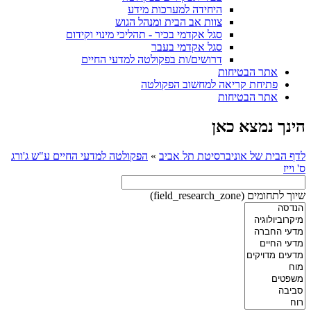
היחידה למערכות מידע
צוות אב הבית ומנהל הגוש
סגל אקדמי בכיר - תהליכי מינוי וקידום
סגל אקדמי בעבר
דרושים/ות בפקולטה למדעי החיים
אתר הבטיחות
פתיחת קריאה למחשוב הפקולטה
אתר הבטיחות
הינך נמצא כאן
לדף הבית של אוניברסיטת תל אביב
»
הפקולטה למדעי החיים ע"ש ג'ורג
ס' וייז
שיוך לתחומים (field_research_zone)