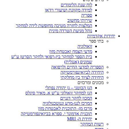
לוח שנת הלימודים
למידה מקוונת ושיעורי וידאו
ספריה
שירותי מחשוב
המלצות לחזרה מטיבה מחופשת לידה למחקר
נוהל מניעת הטרדה מינית
יחידות אקדמיות
בתי ספר
זואולוגיה
מדעי הצמח ואבטחת מזון
בית הספר למחקר ביו-רפואי ולחקר הסרטן ע"ש
שמוניס (אנגלית)
הספריה למדעי החיים ולרפואה
היחידה לביואינפורמטיקה
היחידה לציוד בין מחלקתי
מכונים ומרכזים
הגן הבוטני – גן יהודה נפתלי
הגן למחקר זואולוגי ע"ש א. מאיר סיגלס
המכון לחקר דגניים
המרכז לננו-מדע וננוטכנולוגיה
מרכז מן- התוכנית לאבטחת מזון
תוכנית אדמונד י. ספרא בביואינפורמטיקה
יחידת ה- MRI
רשות המחקר