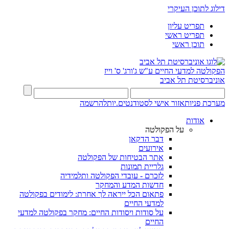
דילוג לתוכן העיקרי
תפריט עליון
תפריט ראשי
תוכן ראשי
הפקולטה למדעי החיים
ע"ש ג'ורג' ס' וייז
אוניברסיטת תל אביב
מערכת פניות
אזור אישי לסטודנטים.יות
להרשמה
אודות
על הפקולטה
דבר הדקאן
אירועים
אתר הבטיחות של הפקולטה
גלריית תמונות
לזכרם - עובדי הפקולטה ותלמידיה
חדשות המדע והמחקר
פתאום הכל ייראה לך אחרת: לימודים בפקולטה
למדעי החיים
על סודות ויסודות החיים: מחקר בפקולטה למדעי
החיים