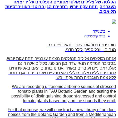
הקלטה של צלילים אולטראסוניים הנפלטים על ידי צמח
העגבניה, תחת עקת יובש, בסביבת הגן הבוטני באוניברסיטת
תל-אביב.
בוטניקה
ביואקוסטיקה
חוקרים:
רויטל גולדשטיין, תאיר פיינברג.
מנחים:
יובל ספיר, לילך הדני.
אנחנו מקליטים צלילים הנפלטים מצמח עגבנייה תחת עקת יובש,
בסביבה המדמה תנאי שדה בגן הבוטני. צלילים אלה הינם
אולטראסוניים ועוברים באוויר. אנחנו בוחנים האם באפשרותינו
להפריד צלילים אלה מצלילי רקע טבעיים של סביבת הגן הבוטני
ללא צמח העגבניה תחת עקת יובש.
We are recording ultrasonic airborne sounds of stressed
tomato plants in TAU Botanic Garden and testing the
possibility of distinguishing drought-stressed and control
tomato plants based only on the sounds they emit.
For that purpose, we will construct a new library of outdoor
noises from the Botanic Garden and from a Mediterranean