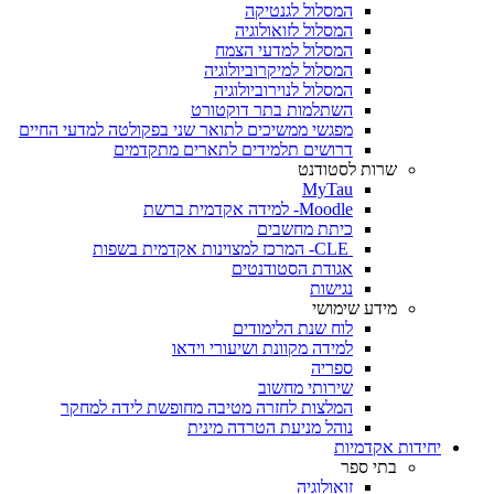
המסלול לגנטיקה
המסלול לזואולוגיה
המסלול למדעי הצמח
המסלול למיקרוביולוגיה
המסלול לנוירוביולוגיה
השתלמות בתר דוקטורט
מפגשי ממשיכים לתואר שני בפקולטה למדעי החיים
דרושים תלמידים לתארים מתקדמים
שרות לסטודנט
MyTau
Moodle- למידה אקדמית ברשת
כיתת מחשבים
CLE- המרכז למצוינות אקדמית בשפות
אגודת הסטודנטים
נגישות
מידע שימושי
לוח שנת הלימודים
למידה מקוונת ושיעורי וידאו
ספריה
שירותי מחשוב
המלצות לחזרה מטיבה מחופשת לידה למחקר
נוהל מניעת הטרדה מינית
יחידות אקדמיות
בתי ספר
זואולוגיה