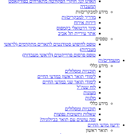
האזינו לנו: חוקרי הפקולטה מתארחים בפודקאסט
המעבדה
מידע למבקרים/ות
מדריך למבקרים/ות
דירות אירוח
סיור וירטואלי בקמפוס
אתר עיריית תל אביב
טפסים
טופס לחיפוש סטודנטים לתארים מתקדמים (לראשי
מעבדות)
טופס פרסום פרוייקטים (לראשי מעבדות)
מועמדים/ות
מידע כללי
תוכניות ומסלולים
לימודי תואר ראשון במדעי החיים
לימודי תואר שני במדעי החיים
לוח שנה"ל
מעונות
מלגות
מידע כללי
תוכניות ומסלולים
שאלות ותשובות נפוצות
ומה עושים עם תואר בביולוגיה?
ידיעון מדעי החיים
תואר ראשון