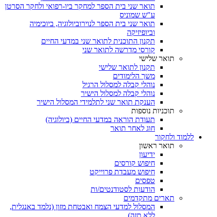
תואר שני בית הספר למחקר ביו-רפואי ולחקר הסרטן
ע"ש שמוניס
תואר שני בית הספר לנוירוביולוגיה, ביוכימיה
וביופיזיקה
תקנון התוכנית לתואר שני במדעי החיים
קורסי מדרשה לתואר שני
תואר שלישי
תקנון לתואר שלישי
משך הלימודים
נוהלי קבלה למסלול הרגיל
נוהלי קבלה למסלול הישיר
הענקת תואר שני לתלמידי המסלול הישיר
תוכניות נוספות
תעודת הוראה במדעי החיים (ביולוגיה)
חוג לאחר תואר
ללמוד ולחקור
תואר ראשון
ידיעון
חיפוש קורסים
חיפוש מעבדת פרוייקט
טפסים
הודעות לסטודנטים/ות
תארים מתקדמים
המסלול למדעי הצמח ואבטחת מזון (נלמד באנגלית,
ללא תזה)