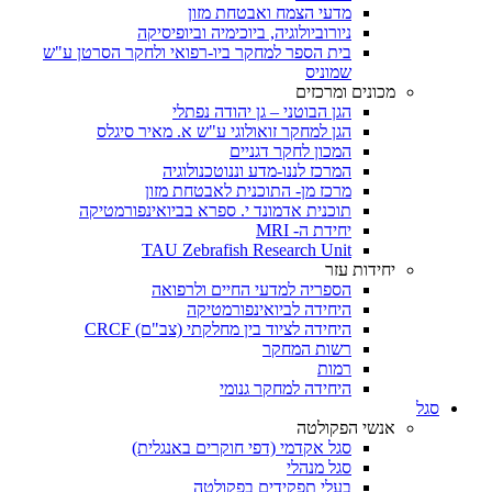
מדעי הצמח ואבטחת מזון
ניורוביולוגיה, ביוכימיה וביופיסיקה
בית הספר למחקר ביו-רפואי ולחקר הסרטן ע"ש
שמוניס
מכונים ומרכזים
הגן הבוטני – גן יהודה נפתלי
הגן למחקר זואולוגי ע"ש א. מאיר סיגלס
המכון לחקר דגניים
המרכז לננו-מדע וננוטכנולוגיה
מרכז מן- התוכנית לאבטחת מזון
תוכנית אדמונד י. ספרא בביואינפורמטיקה
יחידת ה- MRI
TAU Zebrafish Research Unit
יחידות עזר
הספריה למדעי החיים ולרפואה
היחידה לביואינפורמטיקה
היחידה לציוד בין מחלקתי (צב"ם) CRCF
רשות המחקר
רמות
היחידה למחקר גנומי
סגל
אנשי הפקולטה
סגל אקדמי (דפי חוקרים באנגלית)
סגל מנהלי
בעלי תפקידים בפקולטה