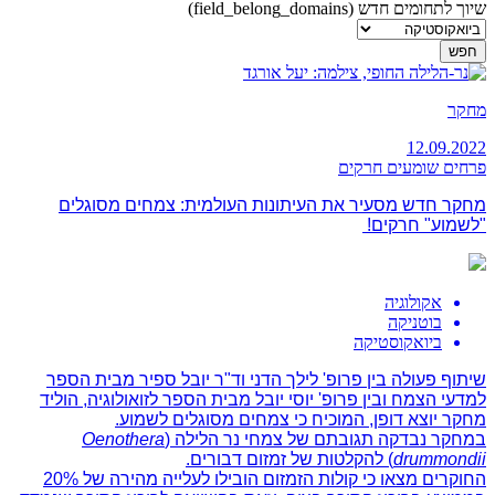
שיוך לתחומים חדש (field_belong_domains)
מחקר
12.09.2022
פרחים שומעים חרקים
מחקר חדש מסעיר את העיתונות העולמית: צמחים מסוגלים
"לשמוע" חרקים!
אקולוגיה
בוטניקה
ביואקוסטיקה
שיתוף פעולה בין פרופ' לילך הדני וד"ר יובל ספיר מבית הספר
למדעי הצמח ובין פרופ' יוסי יובל מבית הספר לזואולוגיה, הוליד
מחקר יוצא דופן, המוכיח כי צמחים מסוגלים לשמוע.
במחקר נבדקה תגובתם של צמחי נר הלילה (
Oenothera
drummondii
) להקלטות של זמזום דבורים.
החוקרים מצאו כי קולות הזמזום הובילו לעלייה מהירה של 20%