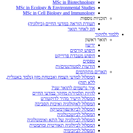
MSc in Biotechnology
MSc in Ecology & Environmental Studies
MSc in Cell Biology and Immunology
תוכניות נוספות
תעודת הוראה במדעי החיים (ביולוגיה)
חוג לאחר תואר
ללמוד ולחקור
תואר ראשון
ידיעון
חיפוש קורסים
חיפוש מעבדת פרוייקט
טפסים
הודעות לסטודנטים/ות
תארים מתקדמים
המסלול למדעי הצמח ואבטחת מזון (נלמד באנגלית,
ללא תזה)
איך נרשמים לתואר שני?
להיות תלמיד/ת מחקר במדעי החיים
המסלול הישיר מהיר לדוקטורט
המסלול לאקולוגיה ואיכות הסביבה
המסלול לביואינפורמטיקה
המסלול לביוטכנולוגיה
המסלול לביולוגיה של התא ואימונולוגיה
המסלול לביולוגיה תאורטית ומתמטית
המסלול לביוכימיה