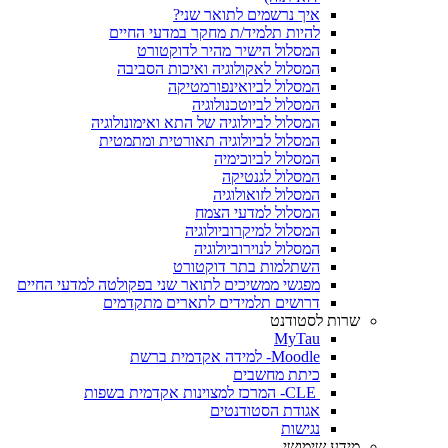
איך נרשמים לתואר שני?
להיות תלמיד/ת מחקר במדעי החיים
המסלול הישיר מהיר לדוקטורט
המסלול לאקולוגיה ואיכות הסביבה
המסלול לביואינפורמטיקה
המסלול לביוטכנולוגיה
המסלול לביולוגיה של התא ואימונולוגיה
המסלול לביולוגיה תאורטית ומתמטית
המסלול לביוכימיה
המסלול לגנטיקה
המסלול לזואולוגיה
המסלול למדעי הצמח
המסלול למיקרוביולוגיה
המסלול לנוירוביולוגיה
השתלמות בתר דוקטורט
מפגשי ממשיכים לתואר שני בפקולטה למדעי החיים
דרושים תלמידים לתארים מתקדמים
שרות לסטודנט
MyTau
Moodle- למידה אקדמית ברשת
כיתת מחשבים
CLE- המרכז למצוינות אקדמית בשפות
אגודת הסטודנטים
נגישות
מידע שימושי