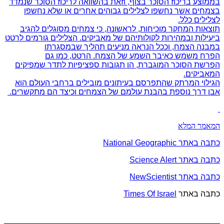
בממוצע בריכוז הסוכר בצוף, וזאת בהשוואה לריכוז הסוכר שנמדד
בצמחים אשר נחשפו לצלילים גבוהים אחרים או שלא נחשפו
לצלילים כלל.
תוצאות המחקר מוכיחות, לראשונה, כי צמחים מסוגלים להגיב
ביעילות ובמהירות לקולותיהם של מאביקים. הצלילים גורמים לרטט
במבנה הצמח, וככל הנראה מניעים תהליך שבמסגרתו
הפרח משמש כאיבר השמע של הצמח. הרטט, כמו גם
הפרשת הסוכר המוגברת, הן תגובות ספציפיות לתדר שמפיקים
המאביקים.
הגילוי המרתק שהתפרסם בעיתונים מובילים ברחבי העולם הוא
אבן דרך נוספת בהבנת עולמם של הצמחים וכיצד הם מתקשרים.
המאמר המלא
כתבה באתר National Geographic
כתבה באתר Science Alert
כתבה באתר NewScientist
כתבה באתר
Times Of Israel