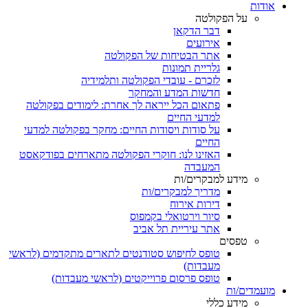
אודות
על הפקולטה
דבר הדקאן
אירועים
אתר הבטיחות של הפקולטה
גלריית תמונות
לזכרם - עובדי הפקולטה ותלמידיה
חדשות המדע והמחקר
פתאום הכל ייראה לך אחרת: לימודים בפקולטה
למדעי החיים
על סודות ויסודות החיים: מחקר בפקולטה למדעי
החיים
האזינו לנו: חוקרי הפקולטה מתארחים בפודקאסט
המעבדה
מידע למבקרים/ות
מדריך למבקרים/ות
דירות אירוח
סיור וירטואלי בקמפוס
אתר עיריית תל אביב
טפסים
טופס לחיפוש סטודנטים לתארים מתקדמים (לראשי
מעבדות)
טופס פרסום פרוייקטים (לראשי מעבדות)
מועמדים/ות
מידע כללי