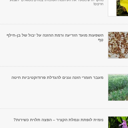
מחקר חדש מסעיר את העיתונות העולמית! צמחים מסוגלים "לשמוע"
חרקים!
השפעות מועד הזריעה ורמת ההזנה על יבול של בן-חילף
טֶף
מעבר חומרי הזנה וגנים להגדלת פרודוקטיביות חיטה
נזמית לופתת ונמלת הקציר – הפצה תלוית כשירות?