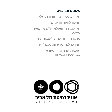
מכונים ומרכזים
הגן הבוטני – גן יהודה נפתלי
המכון לחקר הדגניים
הגן למחקר זואולוגי ע"ש א. מאיר
סיגלס
מרכז מן- התוכנית לאבטחת מזון
המרכז לננו-מדע וננוטכנולוגיה
תוכנית אדמונד י. ספרא
בביואינפורמטיקה