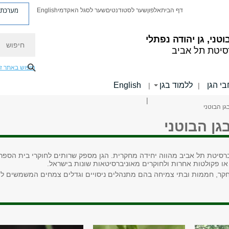
מערכת פ
דף הבית
אלפון
שער לסטודנטים
שער לסגל האקדמי
English
חיפוש
וטני, גן יהודה נפתלי
סיטת תל אביב
חיפוש באתר ז
י הגן
ללמוד בגן
English
|
|
|
גן הבוטני
ן הבוטני
יברסיטת תל אביב מהווה יחידה מחקרית. הגן מספק שרותים לחוקרי בית הספר
ו פקולטות אחרות ולחוקרים מאוניברסיטאות שונות בישראל.
חקר, חממות ובתי צמיחה בהם מתנהלים ניסויים וגדלים צמחים המשמשים ל