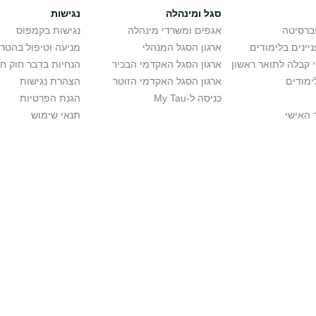
סגל ומינהלה
נגישות
יברסיטה
אגפים ומשרדי מינהלה
נגישות בקמפוס
יינים בלימודים
ארגון הסגל המנהלי
מניעה וטיפול בהטר
י קבלה לתואר ראשון
ארגון הסגל האקדמי הבכיר
הנחיות בדבר חוק ח
ימודים
ארגון הסגל האקדמי הזוטר
הצהרת נגישות
כניסה ל-My Tau
הגנת הפרטיות
 האישי
תנאי שימוש