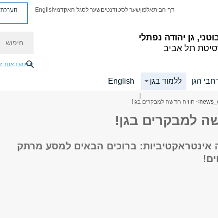
מערכת פ
דף הבית
אלפון
שער לסטודנטים
שער לסגל האקדמי
English
חיפוש
וטני, גן יהודה נפתלי
סיטת תל אביב
חיפוש באתר ז
חבי הגן
ללמוד בגן
English
|
news_
> חוויה חדשה למבקרים בגן!
שה למבקרים בגן!
 אינטראקטיביות: ברוכים הבאים למסע מרתק
ם!