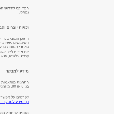
הפרויקט לחידוש הג
נפתלי.
זכויות יוצרים וה
ה
תוכן המוצג בפרויקט
השימושים נעשו ברשו
באתרי תמונות ברישי
אנו מודים לכל השו
קרדיט כלשהו, אנא 
מידע למבקר
התחנות מותאמות לשי
בני 8 או 80, מוזמנים לבוא ולגלות את הפלא שבכל עלה, פרח וגבעול!
לפרטים על אפשרוי
דף מידע למבקר - ה
מוכנים להתחיל במסע