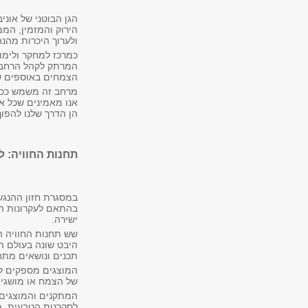
הגן הבוטני של אוני
הירוק והמזמין, המ
ולערוך היכרות מהנה
כמרכז למחקר ולימוד
המרתק לקהל הרחב. 
הצמחים באוספים שב
מרחב זה משמש ככית
אנו מאמינים שכל אח
הן הדרך שלנו להפו
תחנות החוויה: 
במסגרת חזון ההנגשה
בהתאם לעקרונות ה
ישירה.
שש תחנות החוויה ה
היבט שונה בעולם 
תכנים ונושאים מתח
המוצגים מספקים למ
של הצמח או מושגי 
המתקנים והמוצגים 
לסקרנות הטבעית, מ