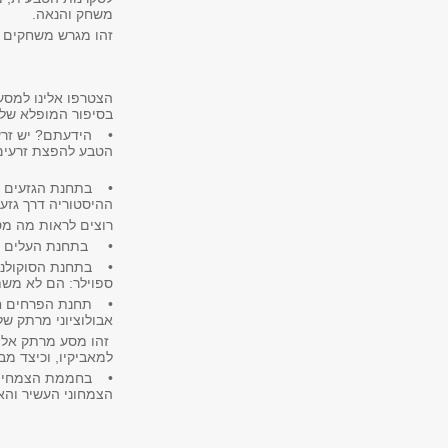
משחק והנאה.
זהו מגרש משחקים 
הצטרפו אלינו למסע
בסיפור המופלא של
• הידעתם? יש זרעי
הטבע להפצת זרעים 
• בתחנת הגזעים תע
ההיסטוריה דרך גזעי
רוצים לראות מה מ
• בתחנת העלים תה
• בתחנת הסוקולנטי
ספוילר: הם לא מש
• תחנת הפרחים חוש
אבולוציוני מרתק ש
זהו מסע מרתק אל ע
למאביקיו, וכיצד מ
• בחממת הצמחים ב
הצמחוני העשיר והא