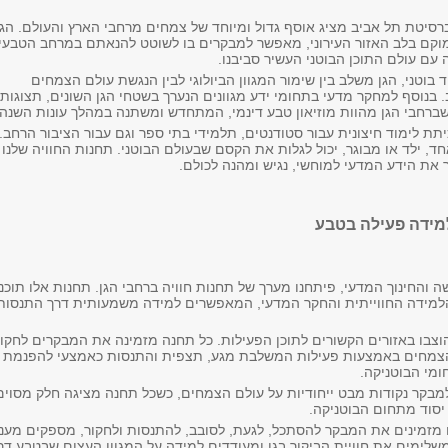
ברסיטת תל אביב מציג אוסף גדול ומיוחד של צמחים מרחבי הארץ והעולם. הגן
מוקם בלב האזור העירוני, מאפשר למבקרים בו לשוטט להנאתם במרחב הטבעי
 עם עולם התוכן הבוטני העשיר סביבנו.
 בוטני, הגן משלב בין שימור המגוון הביולוגי לבין הנגשת עולם הצמחים
בנוסף למחקר מדעי בתחומי ידע מגוונים הנערך בשטחי הגן השונים, תצוגות
רחבי הגן מהוות מוזיאון טבע דינמי, המתחדש ומשתנה במהלך עונות השנה
ת לימוד חיצונית עבור סטודנטים, תלמידי בתי ספר וגם עבור הציבור הרחב.
ד, ילד או מבוגר, יכול לגלות את הקסם שבעולם הבוטני. תחנות החוויה שלנו
ך את הידע המדעי למוחשי, נגיש ומהנה לכולם.
למידה פעילה בטבע
 והחינוך המדעי, פיתחנו מערך של תחנות חוויה ברחבי הגן. תחנות אלו תוכננ
למידה החווייתית והחקר המדעי, המאפשרים למידה משמעותית דרך התנסות
וצבו באזורים הקשורים לתוכן הפעילות. כל תחנה מזמינה את המבקרים לחקו
הצמחים באמצעות פעילות המשלבת מגע, תצפית והתנסות כאמצעי להפנמת
ומי הבוטניקה.
בקר נקודות מבט ייחודיות על עולם הצמחים, כשכל תחנה מציגה חלק מסוים
יסוד מתחום הבוטניקה.
מזמינים את המבקר להסתכל, לגעת, לסובב, להתנסות ולחקור, מספקים מענ
שלימים את חוויית הביקור בגן ומעודדים למידה על המגוון העצום שבטבע דר