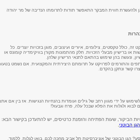
ן ולהעשרת חווית המבקר התאפשר תודות לתרומתו הנדיבה של מר יהודה
בהרות
 זה, כולל טקסטים, צילומים, איורים ועיצובים, מוגן בזכויות יוצרים. כל
ת או ברישיון מבעלי הזכויות. חלק מהתמונות מקורן בוויקימדיה קומונס או
ון, ונעשה בהן שימוש בהתאם לתנאי הרישיון שלהן.
תפים והתורמים לפרויקט על תרומתם היצירתית והמקצועית. אם נשמט בטעו
צרו קשר ונתקן בהקדם.
מוש על ידי מגוון רחב של גילים ועומדות בהנחיות הנגישות. אז בין אם אתם
ות הביקור, שעות הפתיחה והזמנת כרטיסים, יש להתעדכן בקישור הבא:
גן הבוטני
.
? הגן הבוטני של אוניברסיטת תל אביב מחכה לכם. בואו לגלות, ללמוד,