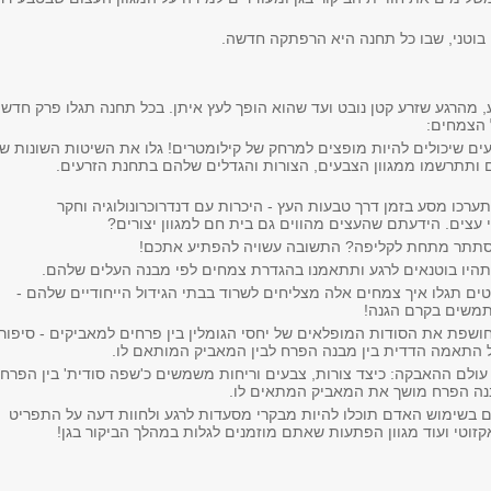
בוטני, שבו כל תחנה היא הרפתקה חדשה.
, מהרגע שזרע קטן נובט ועד שהוא הופך לעץ איתן. בכל תחנה תגלו פרק חדש
 הצמחים:
ם שיכולים להיות מופצים למרחק של קילומטרים! גלו את השיטות השונות ש
ותתרשמו ממגוון הצבעים, הצורות והגדלים שלהם בתחנת הזרעים.
רכו מסע בזמן דרך טבעות העץ - היכרות עם דנדרוכרונולוגיה וחקר
 עצים. הידעתם שהעצים מהווים גם בית חם למגוון יצורים?
סתתר מתחת לקליפה? התשובה עשויה להפתיע אתכם!
יו בוטנאים לרגע ותתאמנו בהגדרת צמחים לפי מבנה העלים שלהם.
ם תגלו איך צמחים אלה מצליחים לשרוד בבתי הגידול הייחודיים שלהם -
תמשים בקרם הגנה!
פת את הסודות המופלאים של יחסי הגומלין בין פרחים למאביקים - סיפור
ל התאמה הדדית בין מבנה הפרח לבין המאביק המותאם לו.
ולם ההאבקה: כיצד צורות, צבעים וריחות משמשים כ'שפה סודית' בין הפרח
בנה הפרח מושך את המאביק המתאים לו.
שימוש האדם תוכלו להיות מבקרי מסעדות לרגע ולחוות דעה על התפריט
קזוטי ועוד מגוון הפתעות שאתם מוזמנים לגלות במהלך הביקור בגן!