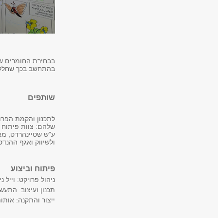
בבחירת החומרים שש
בהתחשב בכך שחלק 
שותפים
לתכנון והקמת הפרו
שלהם: צוות פיתוח ו
ע"ש שטיינהרדט, מא
ולשיווק
ואגף ההנדס
פיתוח וביצוע
ניהול פרויקט: וייל נ
תכנון ועיצוב: התעש
ייצור והתקנה: אותו