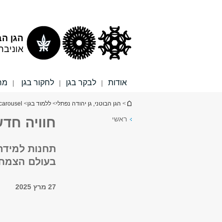
תוכן
תפריט
עליון
ראשי
הגן הב
אוניבר
אודות
לבקר בגן
לחקור בגן
מר
|
|
|
הינך נמצא כאן
>
הגן הבוטני, גן יהודה נפתלי
>
ללמוד בגן
>
carousel
ראשי
חוויה חד
תחנות למידה
בעולם הצמחי
27 מרץ 2025