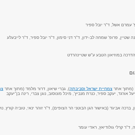
 עמרם אשל, ד"ר יובל ספיר
נה שטיין, פרופ' שמחה לב-ידון, ד"ר דני סימון, ד"ר יובל ספיר, ד"ר לייבעלע
ההדרכה במוזיאון הטבע ע"ש שטיינהרדט
ום
ן (מתוך אתר
צמחיית ישראל וסביבתה
), גברי שיאון, דרור מלמד (מתוך אתר
צמ
יעל אורגד, יעקב ספיר, כנרת מנביץ', מיכל מונוסוב, נוגן צברי, רינה בן־יעקב
, ברכה אביגד (באישור הגן הבוטני הר הצופים), ד"ר זוהר ינאי, טוביה קורץ, נו
, ד"ר קרלי גולודיאץ, ראדי עומר