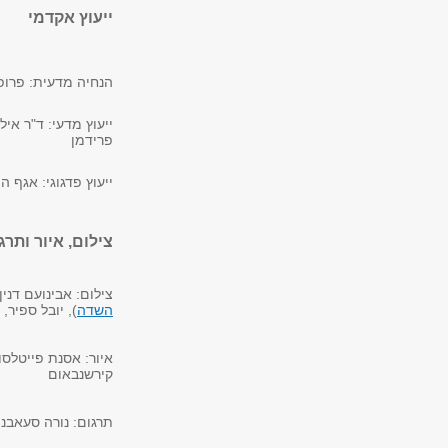
ייעוץ אקדמי
הנחיה מדעית: פרופ'
ייעוץ מדעי: ד"ר איל
פרידמן
ייעוץ פדגוגי: אגף 
צילום, איור ותרג
צילום: אבינועם דני
השדה
), יובל ספיר, 
איור: אסנת פייטלסון
קירשנבאום
תרגום: נורה סעאבנה