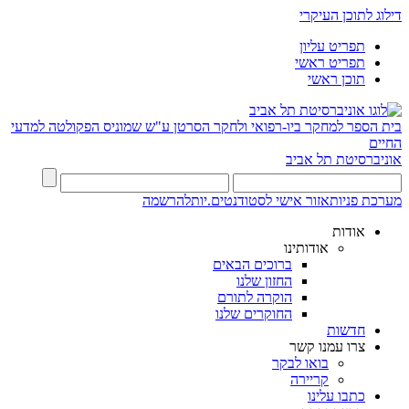
דילוג לתוכן העיקרי
תפריט עליון
תפריט ראשי
תוכן ראשי
בית הספר למחקר ביו-רפואי ולחקר הסרטן ע"ש שמוניס
הפקולטה למדעי
החיים
אוניברסיטת תל אביב
מערכת פניות
אזור אישי לסטודנטים.יות
להרשמה
אודות
אודותינו
ברוכים הבאים
החזון שלנו
הוקרה לתורם
החוקרים שלנו
חדשות
צרו עמנו קשר
בואו לבקר
קריירה
כתבו עלינו