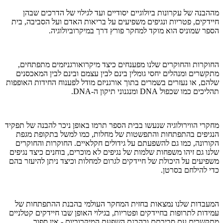
מההבנה של עקרונות ביולוגיים יסודיים ועד לגילוי של הדרכים שבהן
חיידקים, פטריות ונגיפים משפיעים על בריאות האדם ועל הסביבה, בית
הספר שמוניס הוא מוקד למחקר פורץ דרך במיקרוביולוגיה.
החוקרות והחוקרים שלנו מפענחים כיצד מיקרואורגניזמים מתפתחים,
מתקשרים ומנהלים יחסי גומלין בינם לבין עצמם ובינם לבין המאכסנים
שלהם, או נעזרים בשמרים בתוך אורגניזם מודל לפענוח החידות האופפות
תהליכים כמו שכפול DNA ומנגנוני תיקון ה-DNA.
מחקרי הווירולוגיה שנעשו בבית הספר תרמו באופן ניכר להבנה של תפקיד
הנגיפים בהתפתחות והתפשטות של מחלות, כמו למשל בתקופת מגפת
הקורונה, כמו גם להשפעתם על גידולים חקלאיים. החוקרות והחוקרים
שלנו גם זיהו משפחות שלמות של נגיפים לא מוכרים, בוחנים כיצד נגיפים
משפיעים על היכולת של חיידקים לגרום למחלות וכיצד ניתן להיעזר בהם
כדי להילחם בסרטן.
המעבדות שלנו נמצאות בחזית המחקר העולמי בהבנת ההתפתחות של
עמידות לתרופות בחיידקים ופטריות, בגילוי האופן שבו חיידקים קטלניים
מתקשרים עם סביבתם ובהבנת השפעת המיקרוביום - אין ספור