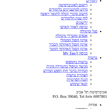
לימודים
רישום לאוניברסיטה
מידע למתעניינים בלימודים
חישוב סיכויי קבלה לתואר ראשון
לוח שנת הלימודים
ידיעונים
כניסה לאזור האישי
סגל ומינהלה
אגפים ומשרדי מינהלה
ארגון הסגל המנהלי
ארגון הסגל האקדמי הבכיר
ארגון הסגל האקדמי הזוטר
כניסה ל-My Tau
נגישות
נגישות בקמפוס
מניעה וטיפול בהטרדה מינית
הנחיות בדבר חוק חופש המידע
הצהרת נגישות
הגנת הפרטיות
תנאי שימוש
אוניברסיטת תל אביב
P.O. Box 39040, Tel Aviv 6997801
אודות