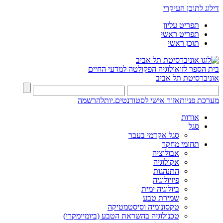
דילוג לתוכן העיקרי
תפריט עליון
תפריט ראשי
תוכן ראשי
בית הספר לזואולוגיה
הפקולטה למדעי החיים
אוניברסיטת תל אביב
מערכת פניות
אזור אישי לסטודנטים.יות
להרשמה
אודות
סגל
סגל אקדמי בעבר
תחומי מחקר
אבולוציה
אקולוגיה
התנהגות
פיזיולוגיה
ביולוגיה ימית
שמירת טבע
טקסונומיה וסיסטמטיקה
טכנולוגיה בהשראת הטבע (ביומיימקרי)