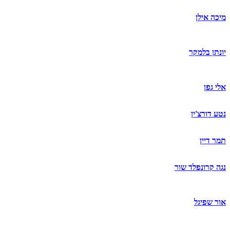
מיכה אילן
יונתן בלמקר
אלי גפן
נטע דורצ'ין
תמר דיין
נגה קרונפלד שור
אור שפיגל