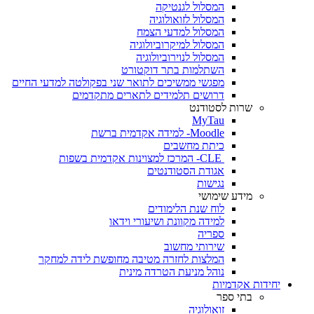
המסלול לגנטיקה
המסלול לזואולוגיה
המסלול למדעי הצמח
המסלול למיקרוביולוגיה
המסלול לנוירוביולוגיה
השתלמות בתר דוקטורט
מפגשי ממשיכים לתואר שני בפקולטה למדעי החיים
דרושים תלמידים לתארים מתקדמים
שרות לסטודנט
MyTau
Moodle- למידה אקדמית ברשת
כיתת מחשבים
CLE- המרכז למצוינות אקדמית בשפות
אגודת הסטודנטים
נגישות
מידע שימושי
לוח שנת הלימודים
למידה מקוונת ושיעורי וידאו
ספריה
שירותי מחשוב
המלצות לחזרה מטיבה מחופשת לידה למחקר
נוהל מניעת הטרדה מינית
יחידות אקדמיות
בתי ספר
זואולוגיה