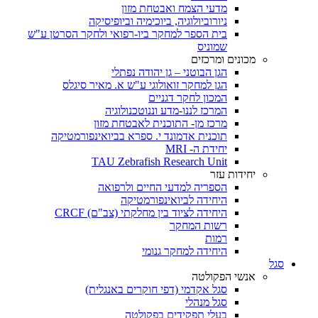
מדעי הצמח ואבטחת מזון
ניורוביולוגיה, ביוכימיה וביופיסיקה
בית הספר למחקר ביו-רפואי ולחקר הסרטן ע"ש
שמוניס
מכונים ומרכזים
הגן הבוטני – גן יהודה נפתלי
הגן למחקר זואולוגי ע"ש א. מאיר סיגלס
המכון לחקר דגניים
המרכז לננו-מדע וננוטכנולוגיה
מרכז מן- התוכנית לאבטחת מזון
תוכנית אדמונד י. ספרא בביואינפורמטיקה
יחידת ה- MRI
TAU Zebrafish Research Unit
יחידות עזר
הספריה למדעי החיים ולרפואה
היחידה לביואינפורמטיקה
היחידה לציוד בין מחלקתי (צב"ם) CRCF
רשות המחקר
רמות
היחידה למחקר גנומי
סגל
אנשי הפקולטה
סגל אקדמי (דפי חוקרים באנגלית)
סגל מנהלי
בעלי תפקידים בפקולטה