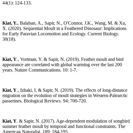
44(1): 124-133.
Kiat, Y.
, Balaban, A., Sapir, N., O'Connor, J.K., Wang, M. & Xu,
X. (2020). ​Sequential Moult in a Feathered Dinosaur: Implications
for Early Paravian Locomotion and Ecology. Current Biology.
30(18).
Kiat, Y
., Vortman, Y. & Sapir, N. (2019). Feather moult and bird
appearance are correlated with global warming over the last 200
years. Nature Communications. 10: 1-7.
Kiat, Y
., Izhaki, I. & Sapir, N. (2019). The effects of long‐distance
migration on the evolution of moult strategies in Western‐Palearctic
passerines. Biological Reviews. 94: 700-720.
Kiat, Y
. & Sapir, N. (2017). Age-dependent modulation of songbird
summer feather moult by temporal and functional constraints. The
American Naturalist. 189: 184-195.