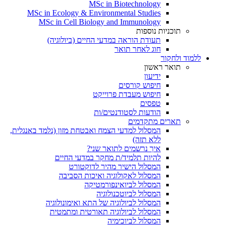
MSc in Biotechnology
MSc in Ecology & Environmental Studies
MSc in Cell Biology and Immunology
תוכניות נוספות
תעודת הוראה במדעי החיים (ביולוגיה)
חוג לאחר תואר
ללמוד ולחקור
תואר ראשון
ידיעון
חיפוש קורסים
חיפוש מעבדת פרוייקט
טפסים
הודעות לסטודנטים/ות
תארים מתקדמים
המסלול למדעי הצמח ואבטחת מזון (נלמד באנגלית,
ללא תזה)
איך נרשמים לתואר שני?
להיות תלמיד/ת מחקר במדעי החיים
המסלול הישיר מהיר לדוקטורט
המסלול לאקולוגיה ואיכות הסביבה
המסלול לביואינפורמטיקה
המסלול לביוטכנולוגיה
המסלול לביולוגיה של התא ואימונולוגיה
המסלול לביולוגיה תאורטית ומתמטית
המסלול לביוכימיה