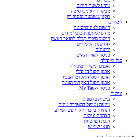
מידע לשעת חירום
מבקרת האוניברסיטה
תקנון משמעת ופסקי דין
לימודים
רישום לאוניברסיטה
מידע למתעניינים בלימודים
חישוב סיכויי קבלה לתואר ראשון
לוח שנת הלימודים
ידיעונים
כניסה לאזור האישי
סגל ומינהלה
אגפים ומשרדי מינהלה
ארגון הסגל המנהלי
ארגון הסגל האקדמי הבכיר
ארגון הסגל האקדמי הזוטר
כניסה ל-My Tau
נגישות
נגישות בקמפוס
מניעה וטיפול בהטרדה מינית
הנחיות בדבר חוק חופש המידע
הצהרת נגישות
הגנת הפרטיות
תנאי שימוש
אוניברסיטת תל אביב