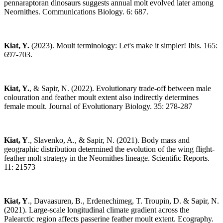
pennaraptoran dinosaurs suggests annual molt evolved later among
Neornithes.‏ Communications Biology. 6: 687.
Kiat, Y.
(2023). Moult terminology: Let's make it simpler! Ibis. 165:
697-703.
Kiat, Y.
, & Sapir, N. (2022). Evolutionary trade-off between male
colouration and feather moult extent also indirectly determines
female moult. Journal of Evolutionary Biology. 35: 278-287
Kiat, Y
., Slavenko, A., & Sapir, N. (2021). Body mass and
geographic distribution determined the evolution of the wing flight-
feather molt strategy in the Neornithes lineage. Scientific Reports.
11: 21573
Kiat, Y
., Davaasuren, B., Erdenechimeg, T. Troupin, D. & Sapir, N.
(2021). ​Large-scale longitudinal climate gradient across the
Palearctic region affects passerine feather moult extent. Ecography.