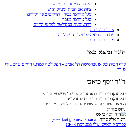
היחידה למערכות מידע
צוות אב הבית ומנהל הגוש
סגל אקדמי בכיר - תהליכי מינוי וקידום
סגל אקדמי בעבר
דרושים/ות בפקולטה למדעי החיים
אתר הבטיחות
פתיחת קריאה למחשוב הפקולטה
אתר הבטיחות
הינך נמצא כאן
לדף הבית של אוניברסיטת תל אביב
»
הפקולטה למדעי החיים ע"ש ג'ורג
ס' וייז
ד"ר יוסף כיאט
סגל אקדמי בכיר במוזיאון הטבע ע"ש שטיינהרדט
סגל אקדמי בכיר בביה"ס לזואולוגיה
מוזיאון הטבע ע"ש שטיינהרדט
סגל אקדמי בכיר
ניווט מהיר:
דואר אלקטרוני:
yosefkiat@tauex.tau.ac.il
לפרופיל האישי שלי במערכת CRIS