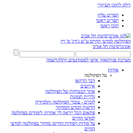
דילוג לתוכן העיקרי
תפריט עליון
תפריט ראשי
תוכן ראשי
הפקולטה למדעי החיים
ע"ש ג'ורג' ס' וייז
אוניברסיטת תל אביב
מערכת פניות
אזור אישי לסטודנטים.יות
להרשמה
אודות
על הפקולטה
דבר הדקאן
אירועים
אתר הבטיחות של הפקולטה
גלריית תמונות
לזכרם - עובדי הפקולטה ותלמידיה
חדשות המדע והמחקר
פתאום הכל ייראה לך אחרת: לימודים בפקולטה
למדעי החיים
על סודות ויסודות החיים: מחקר בפקולטה למדעי
החיים