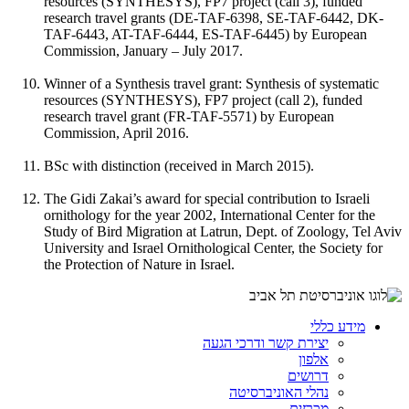
resources (SYNTHESYS), FP7 project (call 3), funded
research travel grants (DE-TAF-6398, SE-TAF-6442, DK-
TAF-6443, AT-TAF-6444, ES-TAF-6445) by European
Commission, January – July 2017.
Winner of a Synthesis travel grant: Synthesis of systematic
resources (SYNTHESYS), FP7 project (call 2), funded
research travel grant (FR-TAF-5571) by European
Commission, April 2016.
BSc with distinction (received in March 2015).
The Gidi Zakai’s award for special contribution to Israeli
ornithology for the year 2002, International Center for the
Study of Bird Migration at Latrun, Dept. of Zoology, Tel Aviv
University and Israel Ornithological Center, the Society for
the Protection of Nature in Israel.
מידע כללי
יצירת קשר ודרכי הגעה
אלפון
דרושים
נהלי האוניברסיטה
מכרזים