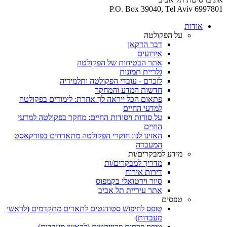
P.O. Box 39040, Tel Aviv 6997801
אודות
על הפקולטה
דבר הדקאן
אירועים
אתר הבטיחות של הפקולטה
גלריית תמונות
לזכרם - עובדי הפקולטה ותלמידיה
חדשות המדע והמחקר
פתאום הכל ייראה לך אחרת: לימודים בפקולטה
למדעי החיים
על סודות ויסודות החיים: מחקר בפקולטה למדעי
החיים
האזינו לנו: חוקרי הפקולטה מתארחים בפודקאסט
המעבדה
מידע למבקרים/ות
מדריך למבקרים/ות
דירות אירוח
סיור וירטואלי בקמפוס
אתר עיריית תל אביב
טפסים
טופס לחיפוש סטודנטים לתארים מתקדמים (לראשי
מעבדות)
טופס פרסום פרוייקטים (לראשי מעבדות)