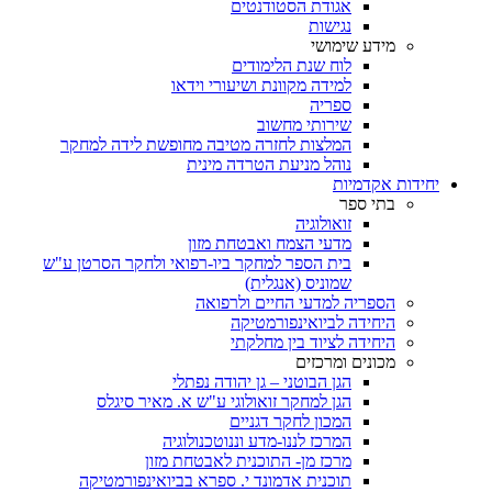
אגודת הסטודנטים
נגישות
מידע שימושי
לוח שנת הלימודים
למידה מקוונת ושיעורי וידאו
ספריה
שירותי מחשוב
המלצות לחזרה מטיבה מחופשת לידה למחקר
נוהל מניעת הטרדה מינית
יחידות אקדמיות
בתי ספר
זואולוגיה
מדעי הצמח ואבטחת מזון
בית הספר למחקר ביו-רפואי ולחקר הסרטן ע"ש
שמוניס (אנגלית)
הספריה למדעי החיים ולרפואה
היחידה לביואינפורמטיקה
היחידה לציוד בין מחלקתי
מכונים ומרכזים
הגן הבוטני – גן יהודה נפתלי
הגן למחקר זואולוגי ע"ש א. מאיר סיגלס
המכון לחקר דגניים
המרכז לננו-מדע וננוטכנולוגיה
מרכז מן- התוכנית לאבטחת מזון
תוכנית אדמונד י. ספרא בביואינפורמטיקה