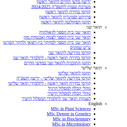
ידיעון מדעי החיים לתואר ראשון
מערכת שעות לתשפ"ה 2024/2025
קורסי בחירה לתואר ראשון
פרויקט וסמינריון לתואר ראשון
תקנון הפקולטה לתואר ראשון
תואר שני
תואר שני בית הספר לזואולוגיה
תואר שני בית הספר לצמח ואבטחת מזון
תואר שני בית הספר למחקר ביו-רפואי ולחקר הסרטן
ע"ש שמוניס
קורסי מדרשה לתואר שני
קורסי בחירה תואר ראשון - לתלמידי תואר שני
תקנון התוכנית לתואר שני במדעי החיים
תואר שלישי
תקנון לתואר שלישי
קורסי מדרשה לתואר שלישי - ידיעון תשפ"ה
קורסי בחירה תואר ראשון - לתלמידי תואר שלישי
נוהלי קבלה למסלול הרגיל
נוהלי קבלה למסלול הישיר
הענקת תואר שני לתלמידי המסלול הישיר
English
MSc in Plant Sciences
MSc Degree in Genetics
MSc in Biochemistry
MSc in Microbiology