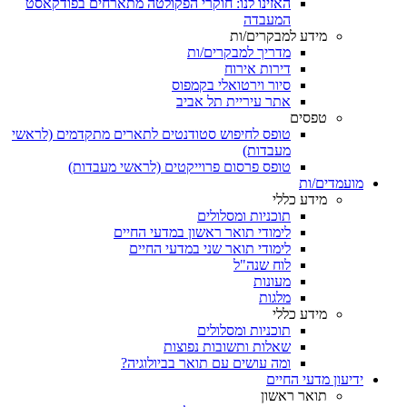
האזינו לנו: חוקרי הפקולטה מתארחים בפודקאסט
המעבדה
מידע למבקרים/ות
מדריך למבקרים/ות
דירות אירוח
סיור וירטואלי בקמפוס
אתר עיריית תל אביב
טפסים
טופס לחיפוש סטודנטים לתארים מתקדמים (לראשי
מעבדות)
טופס פרסום פרוייקטים (לראשי מעבדות)
מועמדים/ות
מידע כללי
תוכניות ומסלולים
לימודי תואר ראשון במדעי החיים
לימודי תואר שני במדעי החיים
לוח שנה"ל
מעונות
מלגות
מידע כללי
תוכניות ומסלולים
שאלות ותשובות נפוצות
ומה עושים עם תואר בביולוגיה?
ידיעון מדעי החיים
תואר ראשון