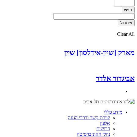
Clear All
מארק [שיין-אידלסון] שיין
אביגדור אלדר
מידע כללי
יצירת קשר ודרכי הגעה
אלפון
דרושים
נהלי האוניברסיטה