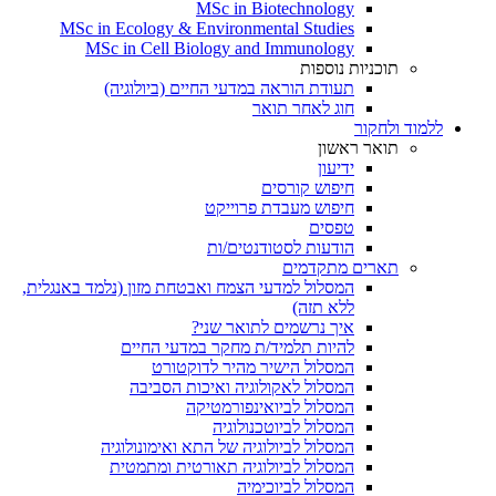
MSc in Biotechnology
MSc in Ecology & Environmental Studies
MSc in Cell Biology and Immunology
תוכניות נוספות
תעודת הוראה במדעי החיים (ביולוגיה)
חוג לאחר תואר
ללמוד ולחקור
תואר ראשון
ידיעון
חיפוש קורסים
חיפוש מעבדת פרוייקט
טפסים
הודעות לסטודנטים/ות
תארים מתקדמים
המסלול למדעי הצמח ואבטחת מזון (נלמד באנגלית,
ללא תזה)
איך נרשמים לתואר שני?
להיות תלמיד/ת מחקר במדעי החיים
המסלול הישיר מהיר לדוקטורט
המסלול לאקולוגיה ואיכות הסביבה
המסלול לביואינפורמטיקה
המסלול לביוטכנולוגיה
המסלול לביולוגיה של התא ואימונולוגיה
המסלול לביולוגיה תאורטית ומתמטית
המסלול לביוכימיה