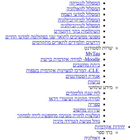
המסלול לגנטיקה
המסלול לזואולוגיה
המסלול למדעי הצמח
המסלול למיקרוביולוגיה
המסלול לנוירוביולוגיה
השתלמות בתר דוקטורט
מפגשי ממשיכים לתואר שני בפקולטה למדעי החיים
דרושים תלמידים לתארים מתקדמים
שרות לסטודנט
MyTau
Moodle- למידה אקדמית ברשת
כיתת מחשבים
CLE- המרכז למצוינות אקדמית בשפות
אגודת הסטודנטים
נגישות
מידע שימושי
לוח שנת הלימודים
למידה מקוונת ושיעורי וידאו
ספריה
שירותי מחשוב
המלצות לחזרה מטיבה מחופשת לידה למחקר
נוהל מניעת הטרדה מינית
יחידות אקדמיות
בתי ספר
זואולוגיה