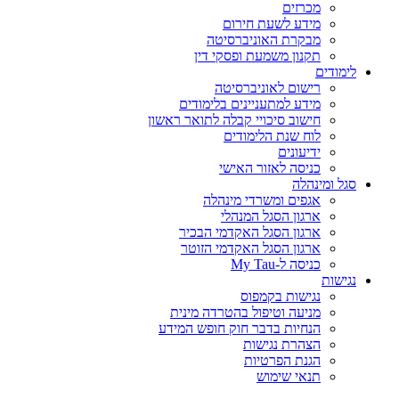
מכרזים
מידע לשעת חירום
מבקרת האוניברסיטה
תקנון משמעת ופסקי דין
לימודים
רישום לאוניברסיטה
מידע למתעניינים בלימודים
חישוב סיכויי קבלה לתואר ראשון
לוח שנת הלימודים
ידיעונים
כניסה לאזור האישי
סגל ומינהלה
אגפים ומשרדי מינהלה
ארגון הסגל המנהלי
ארגון הסגל האקדמי הבכיר
ארגון הסגל האקדמי הזוטר
כניסה ל-My Tau
נגישות
נגישות בקמפוס
מניעה וטיפול בהטרדה מינית
הנחיות בדבר חוק חופש המידע
הצהרת נגישות
הגנת הפרטיות
תנאי שימוש