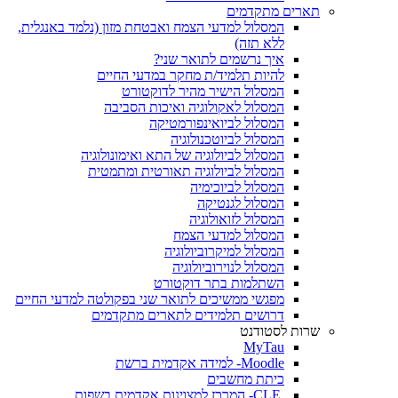
תארים מתקדמים
המסלול למדעי הצמח ואבטחת מזון (נלמד באנגלית,
ללא תזה)
איך נרשמים לתואר שני?
להיות תלמיד/ת מחקר במדעי החיים
המסלול הישיר מהיר לדוקטורט
המסלול לאקולוגיה ואיכות הסביבה
המסלול לביואינפורמטיקה
המסלול לביוטכנולוגיה
המסלול לביולוגיה של התא ואימונולוגיה
המסלול לביולוגיה תאורטית ומתמטית
המסלול לביוכימיה
המסלול לגנטיקה
המסלול לזואולוגיה
המסלול למדעי הצמח
המסלול למיקרוביולוגיה
המסלול לנוירוביולוגיה
השתלמות בתר דוקטורט
מפגשי ממשיכים לתואר שני בפקולטה למדעי החיים
דרושים תלמידים לתארים מתקדמים
שרות לסטודנט
MyTau
Moodle- למידה אקדמית ברשת
כיתת מחשבים
CLE- המרכז למצוינות אקדמית בשפות