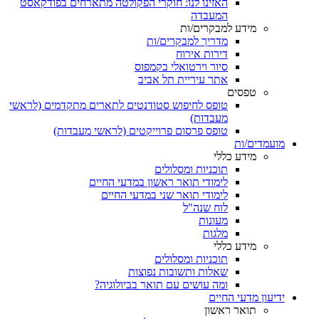
האזינו לנו: חוקרי הפקולטה מתארחים בפודקאסט
המעבדה
מידע למבקרים/ות
מדריך למבקרים/ות
דירות אירוח
סיור וירטואלי בקמפוס
אתר עיריית תל אביב
טפסים
טופס לחיפוש סטודנטים לתארים מתקדמים (לראשי
מעבדות)
טופס פרסום פרוייקטים (לראשי מעבדות)
מועמדים/ות
מידע כללי
תוכניות ומסלולים
לימודי תואר ראשון במדעי החיים
לימודי תואר שני במדעי החיים
לוח שנה"ל
מעונות
מלגות
מידע כללי
תוכניות ומסלולים
שאלות ותשובות נפוצות
ומה עושים עם תואר בביולוגיה?
ידיעון מדעי החיים
תואר ראשון