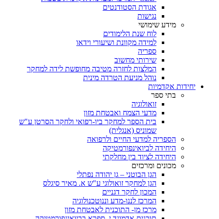
אגודת הסטודנטים
נגישות
מידע שימושי
לוח שנת הלימודים
למידה מקוונת ושיעורי וידאו
ספריה
שירותי מחשוב
המלצות לחזרה מטיבה מחופשת לידה למחקר
נוהל מניעת הטרדה מינית
יחידות אקדמיות
בתי ספר
זואולוגיה
מדעי הצמח ואבטחת מזון
בית הספר למחקר ביו-רפואי ולחקר הסרטן ע"ש
שמוניס (אנגלית)
הספריה למדעי החיים ולרפואה
היחידה לביואינפורמטיקה
היחידה לציוד בין מחלקתי
מכונים ומרכזים
הגן הבוטני – גן יהודה נפתלי
הגן למחקר זואולוגי ע"ש א. מאיר סיגלס
המכון לחקר דגניים
המרכז לננו-מדע וננוטכנולוגיה
מרכז מן- התוכנית לאבטחת מזון
תוכנית אדמונד י. ספרא בביואינפורמטיקה