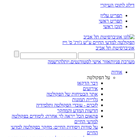
דילוג לתוכן העיקרי
תפריט עליון
תפריט ראשי
תוכן ראשי
הפקולטה למדעי החיים
ע"ש ג'ורג' ס' וייז
אוניברסיטת תל אביב
מערכת פניות
אזור אישי לסטודנטים.יות
להרשמה
אודות
על הפקולטה
דבר הדקאן
אירועים
אתר הבטיחות של הפקולטה
גלריית תמונות
לזכרם - עובדי הפקולטה ותלמידיה
חדשות המדע והמחקר
פתאום הכל ייראה לך אחרת: לימודים בפקולטה
למדעי החיים
על סודות ויסודות החיים: מחקר בפקולטה למדעי
החיים