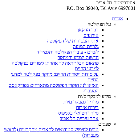
אוניברסיטת תל אביב
P.O. Box 39040, Tel Aviv 6997801
אודות
על הפקולטה
דבר הדקאן
אירועים
אתר הבטיחות של הפקולטה
גלריית תמונות
לזכרם - עובדי הפקולטה ותלמידיה
חדשות המדע והמחקר
פתאום הכל ייראה לך אחרת: לימודים בפקולטה
למדעי החיים
על סודות ויסודות החיים: מחקר בפקולטה למדעי
החיים
האזינו לנו: חוקרי הפקולטה מתארחים בפודקאסט
המעבדה
מידע למבקרים/ות
מדריך למבקרים/ות
דירות אירוח
סיור וירטואלי בקמפוס
אתר עיריית תל אביב
טפסים
טופס לחיפוש סטודנטים לתארים מתקדמים (לראשי
מעבדות)