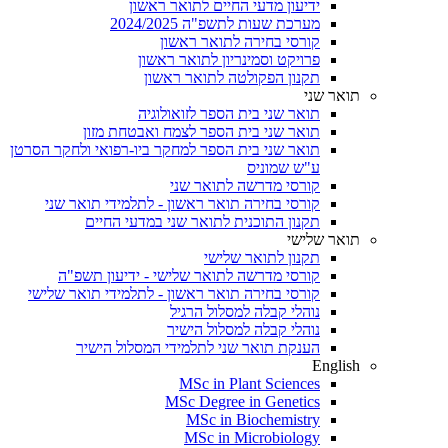
ידיעון מדעי החיים לתואר ראשון
מערכת שעות לתשפ"ה 2024/2025
קורסי בחירה לתואר ראשון
פרויקט וסמינריון לתואר ראשון
תקנון הפקולטה לתואר ראשון
תואר שני
תואר שני בית הספר לזואולוגיה
תואר שני בית הספר לצמח ואבטחת מזון
תואר שני בית הספר למחקר ביו-רפואי ולחקר הסרטן
ע"ש שמוניס
קורסי מדרשה לתואר שני
קורסי בחירה תואר ראשון - לתלמידי תואר שני
תקנון התוכנית לתואר שני במדעי החיים
תואר שלישי
תקנון לתואר שלישי
קורסי מדרשה לתואר שלישי - ידיעון תשפ"ה
קורסי בחירה תואר ראשון - לתלמידי תואר שלישי
נוהלי קבלה למסלול הרגיל
נוהלי קבלה למסלול הישיר
הענקת תואר שני לתלמידי המסלול הישיר
English
MSc in Plant Sciences
MSc Degree in Genetics
MSc in Biochemistry
MSc in Microbiology