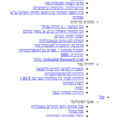
מדעי הצמח ואבטחת מזון
ניורוביולוגיה, ביוכימיה וביופיסיקה
בית הספר למחקר ביו-רפואי ולחקר הסרטן ע"ש
שמוניס
מכונים ומרכזים
הגן הבוטני – גן יהודה נפתלי
הגן למחקר זואולוגי ע"ש א. מאיר סיגלס
המכון לחקר דגניים
המרכז לננו-מדע וננוטכנולוגיה
מרכז מן- התוכנית לאבטחת מזון
תוכנית אדמונד י. ספרא בביואינפורמטיקה
יחידת ה- MRI
TAU Zebrafish Research Unit
יחידות עזר
הספריה למדעי החיים ולרפואה
היחידה לביואינפורמטיקה
היחידה לציוד בין מחלקתי (צב"ם) CRCF
רשות המחקר
רמות
היחידה למחקר גנומי
סגל
אנשי הפקולטה
סגל אקדמי (דפי חוקרים באנגלית)
סגל מנהלי
בעלי תפקידים בפקולטה