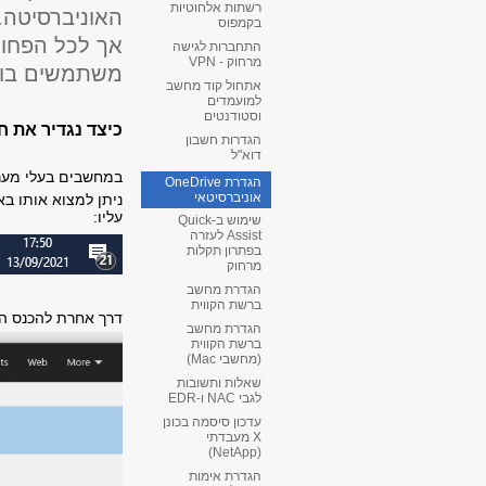
רשתות אלחוטיות
האוניברסיטה. 
בקמפוס
אך לכל הפחות
התחברות לגישה
מרחוק - VPN
משתמשים בו
אתחול קוד מחשב
למועמדים
וסטודנטים
כיצד נגדיר את ח
הגדרות חשבון
דוא"ל
במחשבים בעלי מע
הגדרת OneDrive
אוניברסיטאי
ניתן למצוא אותו בא
עליו:
שימוש ב-Quick
Assist לעזרה
בפתרון תקלות
מרחוק
הגדרת מחשב
ברשת הקווית
דרך אחרת להכנס הי
הגדרת מחשב
ברשת הקווית
(מחשבי Mac)
שאלות ותשובות
לגבי NAC ו-EDR
עדכון סיסמה בכונן
X מעבדתי
(NetApp)
הגדרת אימות