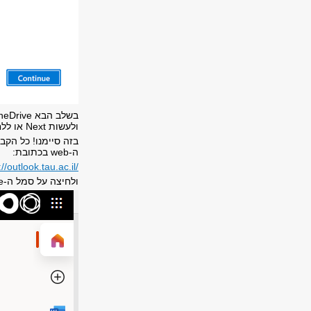
בשלב הבא
neDrive
ולעשות
Next
או ללח
בזה סיימנו! כל הקב
ה-
web
בכתובת:
://outlook.tau.ac.il/
ולחיצה על סמל ה-
e