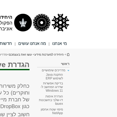
תוכן
תפריט
עליון
ראשי
היחידה
הפקולט
אוניבר
מי אנחנו
מה אנחנו עושים
חדשות ו
|
|
הינך נמצא כאן
>
היחידה למערכות מידע
>
עשו זאת בעצמכם
>
מדריכ
הגדרת OneDrive אוניברסיטאי
ראשי
מדריכים שימושיים
התקנת Java
לשימוש ERP
בדיקת אפשרות
כחלק משירות
שדרוג המחשב ל-
Windows 11
וחוקרים) כל עוב
הגדרת אימות
של חברת מייק
דו-שלבי בחשבונות
tauex
כגון
DropBox
,
מיפוי שטח אחסון
NetApp
חשוב לציין שה