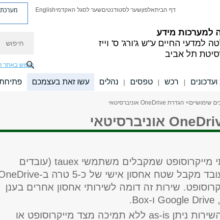
מערכת פ
דף הבית
אלפון
שער לסטודנטים
שער לסגל האקדמי
English
 למערכות מידע
חיפוש
ה למדעי החיים
ע"ש ג'ורג' ס' וייז
סיטת תל אביב
חיפוש באתר ז
עדכונים
רכש
טפסים
נהלים
עשו זאת בעצמכם
פתיחת 
|
|
|
ים שימושיים
> הגדרת OneDrive אוניברסיטאי
י מייקרוסופט שמקבלים משתמשי
tauex
(עובדים
ד מקבל שטח אחסון אישי של כ-5 טרה ב-
OneDrive
רוסופט. שירות זה דומה לשירותי אחסון אחרים בענן
Google Drive
ו-
Box
.
שירות ניתן
as-is
ללא תמיכה מצד מייקרוסופט או