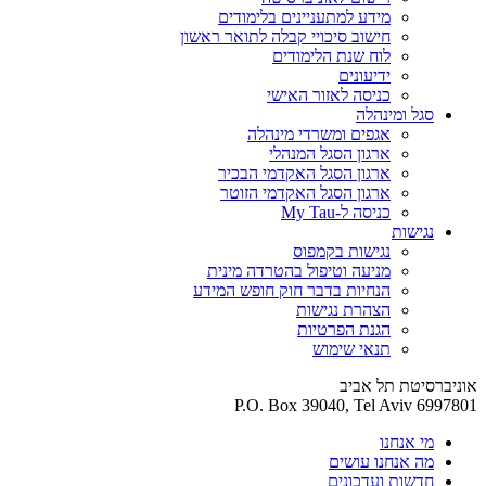
מידע למתעניינים בלימודים
חישוב סיכויי קבלה לתואר ראשון
לוח שנת הלימודים
ידיעונים
כניסה לאזור האישי
סגל ומינהלה
אגפים ומשרדי מינהלה
ארגון הסגל המנהלי
ארגון הסגל האקדמי הבכיר
ארגון הסגל האקדמי הזוטר
כניסה ל-My Tau
נגישות
נגישות בקמפוס
מניעה וטיפול בהטרדה מינית
הנחיות בדבר חוק חופש המידע
הצהרת נגישות
הגנת הפרטיות
תנאי שימוש
אוניברסיטת תל אביב
P.O. Box 39040, Tel Aviv 6997801
מי אנחנו
מה אנחנו עושים
חדשות ועדכונים