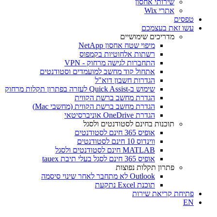
שירותי אחסון
אתרי Wix
טפסים
עשו זאת בעצמכם
מדריכים שימושיים
מיפוי שטח אחסון NetApp
רשתות אלחוטיות בקמפוס
התחברות לגישה מרחוק - VPN
אתחול קוד מחשב למועמדים וסטודנטים
הגדרות חשבון דוא"ל
שימוש ב-Quick Assist לעזרה בפתרון תקלות מרחוק
הגדרת מחשב ברשת הקווית
הגדרת מחשב ברשת הקווית (מחשבי Mac)
הגדרת OneDrive אוניברסיטאי
תוכנות בחינם לסטודנטים ולסגל
אופיס 365 חינם לסטודנטים
ווינדוס 10 חינם לסטודנטים
MATLAB חינם לסטודנטים ולסגל
אופיס 365 חינם לסגל בעלי תיבת tauex
פתרון תקלות נפוצות
Outlook לא מתחבר לאחר שינוי סיסמה
תוכנת Excel נתקעת
פתיחת קריאת שירות
EN