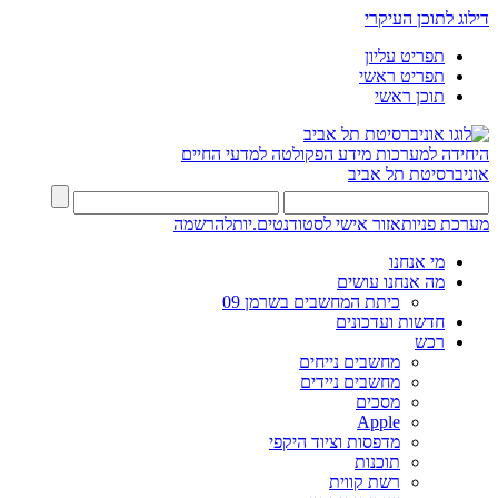
דילוג לתוכן העיקרי
תפריט עליון
תפריט ראשי
תוכן ראשי
היחידה למערכות מידע
הפקולטה למדעי החיים
אוניברסיטת תל אביב
מערכת פניות
אזור אישי לסטודנטים.יות
להרשמה
מי אנחנו
מה אנחנו עושים
כיתת המחשבים בשרמן 09
חדשות ועדכונים
רכש
מחשבים נייחים
מחשבים ניידים
מסכים
Apple
מדפסות וציוד היקפי
תוכנות
רשת קווית