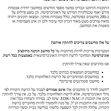
התוכנות הותקנו ונבדקו במשך מספר חודשים במחשבי יחידת אבטחת
מידע ואגף טכנולוגיות המידע של האוניברסיטה, וכן בוצע פיילוט על
כ-200 מחשבים בפקולטה, כולל מעבדות מחקר, ונמצאו תקינים ויתרה
מזאת צורכים מעט מאוד זיכרון וכח עיבוד ולכן הן אינן מעמיסות או
מאטות את המחשב.
על אלו מחשבים צריכים להתקין אותם?
המערכות צריכות להיות מותקנות על
כל מחשב
הנקנה מתקציב
אוניברסיטה
המחובר לרשת הקווית האוניברסיטאית
באמצעות כבל רשת
.
אנו מדגישים שאין צורך להתקין:
במחשבים הנמצאים בבתים בלבד.
במחשבים המתחברים על הרשת האלחוטית בלבד.
מחשבי סטודנטים פרטיים*.
*חשוב לחדד כי מחשבים אלו
אינם אמורים
לעבוד על הרשת הקווית לפי
נהלי האוניברסיטה, אלא לרשת האלחוטית בלבד. על כן, אין צורך להתקין
בהם את תוכנות ה-NAC ו-EDR. שימו לב, במידה ותבחרו בכל זאת
להתקין את התוכנות הנ"ל, על מנת להמשיך להיות מחוברים ברשת
הקווית, עלולה להיות לכך השפעה כלשהי בגלישה בבית ובשל הגדרות