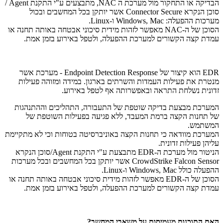
הבדיקה או התחקור מול מערכת ה NAC, מתבצעים ע"י התקנת Agent /
סוכן הנקרא Connector Secure אשר יותקן בכל המחשבים ובכול
מערכות ההפעלה: Windows, Mac ו-Linux.
הסוכן של ה-NAC מאפשר לזהות מידית סיכוני אבטחה באותה תחנה או
עמדת קצה הקשורים למערכת ההפעלה, ולטפל באירוע בזמן אמת.
EDR הוא קיצור של Endpoint Detection Response - מערכת אשר
מנטרת את פעילות העמדות והשרתים בארגון. במידה ומזוהה פעילות
זדונית נשלחת התראה ובאפשרותה אף לטפל באירוע.
המערכת מבצעת בדיקה שוטפת של התעבורה, התהליכים וההתנהגות
של תחנות הקצה ברמת המעבד, ללא פגיעה בפעילות השוטפת של
המשתמש.
המערכת מוודאה כי תחנות הקצה באוניברסיטה בטוחות וכי לא מתקיימת
עליהן פעילות זדונית.
הניטור מול מערכת ה-EDR מתבצעת ע"י התקנת Agent/סוכן הנקרא
CrowdStrike Falcon Sensor אשר יותקן בכל המחשבים ובכל מערכות
ההפעלה כולל Windows, Mac ו-Linux.
הסוכן של ה-EDR מאפשר לזהות מידית סיכוני אבטחה באותה תחנה או
עמדת קצה הקשורים למערכת ההפעלה, ולטפל באירוע בזמן אמת.
האם התוכנות מעמיסות על משאבי המחשב?