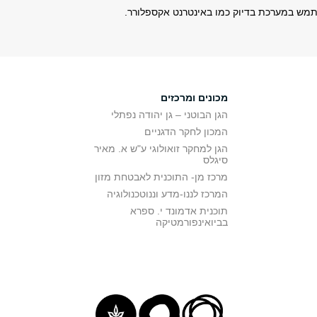
מכונים ומרכזים
הגן הבוטני – גן יהודה נפתלי
המכון לחקר הדגניים
הגן למחקר זואולוגי ע"ש א. מאיר
סיגלס
מרכז מן- התוכנית לאבטחת מזון
המרכז לננו-מדע וננוטכנולוגיה
תוכנית אדמונד י. ספרא
בביואינפורמטיקה