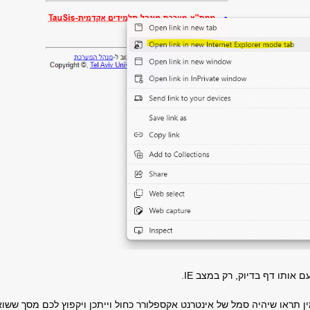
ין תראו שיהיה סמל של אינטרנט אקספלורר כחול וייתכן ויקפוץ לכם מסך ששוא