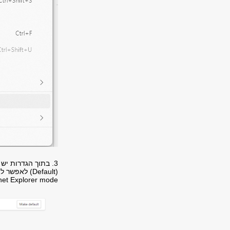
Internet Explorer mode) ולאחר מכן יש ללחוץ על לחצן האתחול 