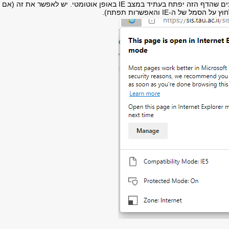
אתכם אם אתם רוצים שהדף הזה יפתח בעתיד במצב IE באופן אוטומטי. יש לאפשר את זה (אם
סמל של ה-IE והאפשרות תפתח).