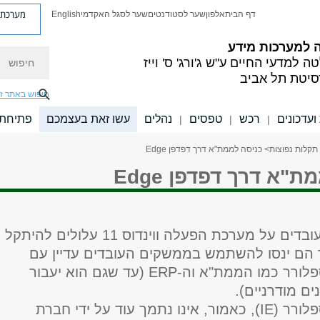
מערכת פ
דף הבית
אלפון
שער לסטודנטים
שער לסגל האקדמי
English
 למערכות מידע
חיפוש
ה למדעי החיים
ע"ש ג'ורג' ס' וייז
סיטת תל אביב
חיפוש באתר ז
עדכונים
רכש
טפסים
נהלים
עשו זאת בעצמכם
פתיחת 
|
|
|
 תקלות נפוצות
> כניסה לממת"א דרך דפדפן Edge
"א דרך דפדפן Edge
משתמשים העובדים על מערכת הפעלה ווינדוס 11 עלולים להיתקל
הם ינסו להשתמש בממשקים העובדים עדיין עם
אינטרנט אקספלורר כמו הממת"א וה-ERP (עד שגם הוא יעבור
ם מודרניים).
אינטרנט אקספלורר (IE), כאמור, אינו נתמך עוד על ידי חברת