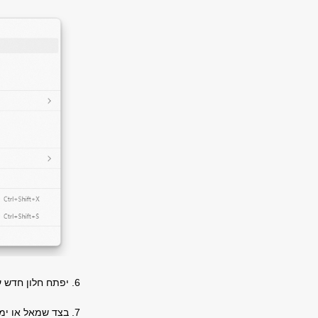
6. יפתח חלון חדש עם אותו דף בדיוק, רק במצב IE.
7. בצד שמאל או ימ