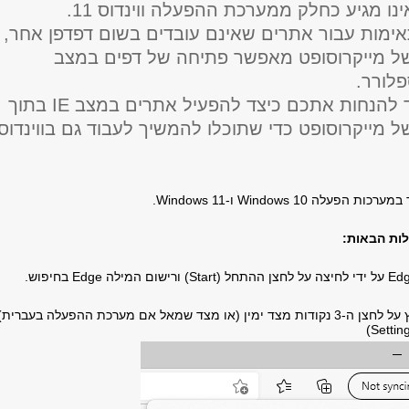
ינו מגיע כחלק ממערכת ההפעלה ווינדוס 11.
ימות עבור אתרים שאינם עובדים בשום דפדפן אחר,
דפן Edge של מייקרוסופט מאפשר פתיחה של דפים במצב
לורר.
מדריך זה נועד להנחות אתכם כיצד להפעיל אתרים במצב IE בתוך
דפן Edge של מייקרוסופט כדי שתוכלו להמשיך לעבוד גם בווינדוס
לה Windows 10 ו-Windows 11.
ות הבאות:
2. ב-Edge יש ללחוץ על לחצן ה-3 נקודות מצד ימין (או מצד שמאל אם מערכת ההפעלה בעברית)