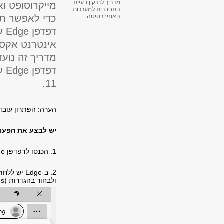
מדריך לתיקון בעיית
מייקרוסופט וא
התחברות למערכות
כדי לאפשר תא
האוניברסיטה
דפ
אינטרנט אקספ
דפ
11.
הערה: הפתרון עובד במערכות הפע
יש לבצע את הפעול
1. הכנסו לדפדפן Edge על ידי לחיצה על לחצן ההתחל (Start) ורישום המילה Edge בחיפוש.
ולבחור בהגדרות (Settings)