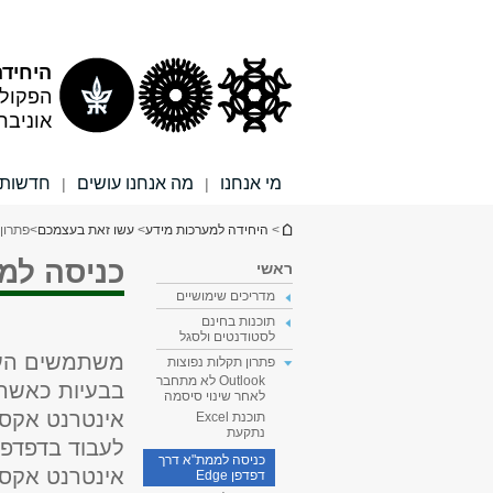
תוכן
תפריט
עליון
ראשי
היחידה
הפקולט
אוניבר
מי אנחנו
מה אנחנו עושים
חדשות ו
|
|
הינך נמצא כאן
>
היחידה למערכות מידע
>
עשו זאת בעצמכם
>
פתרון
כניסה לממת
ראשי
מדריכים שימושיים
תוכנות בחינם
לסטודנטים ולסגל
פתרון תקלות נפוצות
Outlook לא מתחבר
בבעיות כאשר 
לאחר שינוי סיסמה
תוכנת Excel
נתקעת
לעבוד בדפדפני
כניסה לממת"א דרך
דפדפן Edge