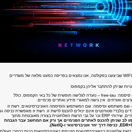
במסגרת פרויקט ה-WIFI שביצענו בפקולטה, אנו נמצאים בפריסה כמעט מלאה של משדרים
– סיסמה: free-tau – נועדה לגלישה חופשית של כל באי הקמפוס, כולל
צים ואורחים. אין גישה למאגרי מידע ואתרים פנימיים.
שם משתמש וסיסמה: שם המשתמש והסיסמה האוניברסיטאים. רשת זו
דים בלבד! סטודנטים אינם יכולים להכנס לרשת זו. רשת זו מאפשרת כניסה גם
לאתרים פנימיים, שירותי ERP וכו' על גבי הרשת האלחוטית בצורה מאובטחת מתוך
ו לב שניתן להכנס לאתרים הפנימיים אך ורק אם המחשב עבר הגבהת
רשת אלחוטית בינאוניברסטיאית הקיימת באוניברסיטאות רבות ברחבי העולם