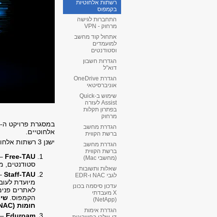
רשתות אלחוטיות
בקמפוס
התחברות לגישה
מרחוק - VPN
אתחול קוד מחשב
למועמדים
וסטודנטים
הגדרות חשבון
דוא"ל
הגדרת OneDrive
אוניברסיטאי
שימוש ב-Quick
Assist לעזרה
בפתרון תקלות
מרחוק
הגדרת מחשב
אלחוטיים.
ברשת הקווית
ישנן 3 רשתות אלחוטיות שניתן להתחבר אליהן בקמפוס:
הגדרת מחשב
ברשת הקווית
Free-TAU
(מחשבי Mac)
סטודנטים, מר
שאלות ותשובות
Staff-TAU
– 
לגבי NAC ו-EDR
מיועדת לעוב
עדכון סיסמה בכונן
X מעבדתי
הקמפוס.
שימ
(NetApp)
חומות (EDR+NAC, כניסה דרך יוזר אוניברסיטאי ו-NetIQ).
הגדרת אימות
Eduroam
– 