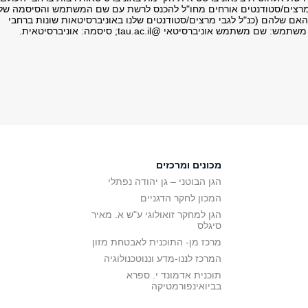
רצים/סטודנטים אורחים מחו"ל להכנס לרשת עם שם המשתמש והסיסמה של
האם שלהם (כנ"ל לגבי מרצים/סטודנטים שלנו באוניברסיטאות שונות ברחבי
שם משתמש אוניברסיטאי @tau.ac.il; סיסמה: אוניברסיטאית.
מכונים ומרכזים
הגן הבוטני – גן יהודה נפתלי
המכון לחקר הדגניים
הגן למחקר זואולוגי ע"ש א. מאיר
סיגלס
מרכז מן- התוכנית לאבטחת מזון
המרכז לננו-מדע וננוטכנולוגיה
תוכנית אדמונד י. ספרא
בביואינפורמטיקה