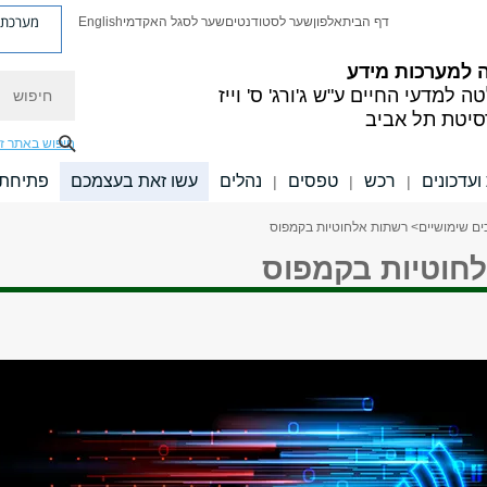
מערכת פ
דף הבית
אלפון
שער לסטודנטים
שער לסגל האקדמי
English
 למערכות מידע
חיפוש
ה למדעי החיים
ע"ש ג'ורג' ס' וייז
סיטת תל אביב
חיפוש באתר ז
עדכונים
רכש
טפסים
נהלים
עשו זאת בעצמכם
פתיחת 
|
|
|
ים שימושיים
> רשתות אלחוטיות בקמפוס
חוטיות בקמפוס