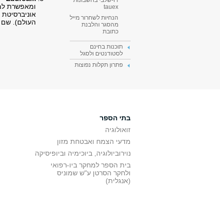
דו-שלבי בחשבונות
ומאפשרת למ
tauex
אוניברסיטת 
הנחיות לשחרור מייל
העולם). שם משתמש: 
מהסגר והלבנת
כתובת
תוכנות בחינם
לסטודנטים ולסגל
פתרון תקלות נפוצות
בתי הספר
זואולוגיה
מדעי הצמח ואבטחת מזון
נוירוביולוגיה, ביוכימיה וביופיסיקה
בית הספר למחקר ביו-רפואי
ולחקר הסרטן ע"ש שמוניס
(אנגלית)