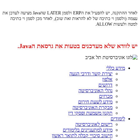
לאחר ההתקנה, יש להפעיל את הERP ולסמן LATER שהJava מציעה לעדכן את
עצמה (ולסמן וי בתיבה של לא להראות זאת שוב), לאחר מכן לסמן וי בתיבה
למטה ולעשות ALLOW.
יש לוודא שלא מעדכנים בטעות את גרסאת הJava.
מידע כללי
יצירת קשר ודרכי הגעה
אלפון
דרושים
נהלי האוניברסיטה
מכרזים
מידע לשעת חירום
מבקרת האוניברסיטה
תקנון משמעת ופסקי דין
לימודים
רישום לאוניברסיטה
מידע למתעניינים בלימודים
חישוב סיכויי קבלה לתואר ראשון