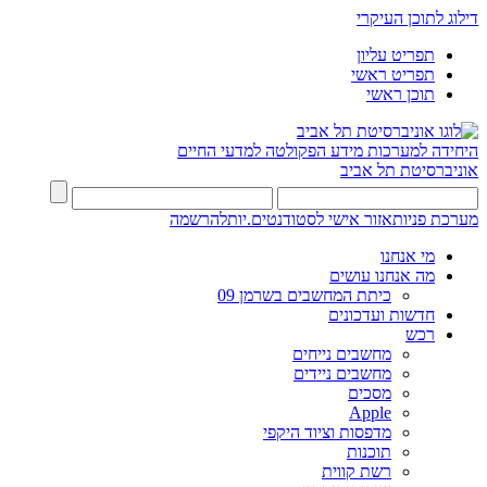
דילוג לתוכן העיקרי
תפריט עליון
תפריט ראשי
תוכן ראשי
היחידה למערכות מידע
הפקולטה למדעי החיים
אוניברסיטת תל אביב
מערכת פניות
אזור אישי לסטודנטים.יות
להרשמה
מי אנחנו
מה אנחנו עושים
כיתת המחשבים בשרמן 09
חדשות ועדכונים
רכש
מחשבים נייחים
מחשבים ניידים
מסכים
Apple
מדפסות וציוד היקפי
תוכנות
רשת קווית