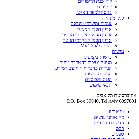
לוח שנת הלימודים
ידיעונים
כניסה לאזור האישי
סגל ומינהלה
אגפים ומשרדי מינהלה
ארגון הסגל המנהלי
ארגון הסגל האקדמי הבכיר
ארגון הסגל האקדמי הזוטר
כניסה ל-My Tau
נגישות
נגישות בקמפוס
מניעה וטיפול בהטרדה מינית
הנחיות בדבר חוק חופש המידע
הצהרת נגישות
הגנת הפרטיות
תנאי שימוש
אוניברסיטת תל אביב
P.O. Box 39040, Tel Aviv 6997801
מי אנחנו
מה אנחנו עושים
חדשות ועדכונים
רכש
טפסים