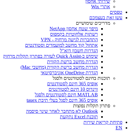
שירותי אחסון
אתרי Wix
טפסים
עשו זאת בעצמכם
מדריכים שימושיים
מיפוי שטח אחסון NetApp
רשתות אלחוטיות בקמפוס
התחברות לגישה מרחוק - VPN
אתחול קוד מחשב למועמדים וסטודנטים
הגדרות חשבון דוא"ל
שימוש ב-Quick Assist לעזרה בפתרון תקלות מרחוק
הגדרת מחשב ברשת הקווית
הגדרת מחשב ברשת הקווית (מחשבי Mac)
הגדרת OneDrive אוניברסיטאי
תוכנות בחינם לסטודנטים ולסגל
אופיס 365 חינם לסטודנטים
ווינדוס 10 חינם לסטודנטים
MATLAB חינם לסטודנטים ולסגל
אופיס 365 חינם לסגל בעלי תיבת tauex
פתרון תקלות נפוצות
Outlook לא מתחבר לאחר שינוי סיסמה
תוכנת Excel נתקעת
פתיחת קריאת שירות
EN