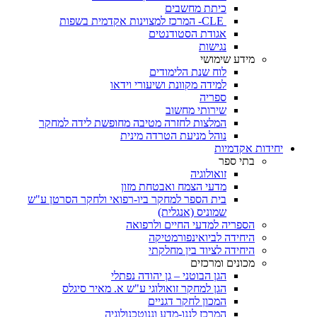
כיתת מחשבים
CLE- המרכז למצוינות אקדמית בשפות
אגודת הסטודנטים
נגישות
מידע שימושי
לוח שנת הלימודים
למידה מקוונת ושיעורי וידאו
ספריה
שירותי מחשוב
המלצות לחזרה מטיבה מחופשת לידה למחקר
נוהל מניעת הטרדה מינית
יחידות אקדמיות
בתי ספר
זואולוגיה
מדעי הצמח ואבטחת מזון
בית הספר למחקר ביו-רפואי ולחקר הסרטן ע"ש
שמוניס (אנגלית)
הספריה למדעי החיים ולרפואה
היחידה לביואינפורמטיקה
היחידה לציוד בין מחלקתי
מכונים ומרכזים
הגן הבוטני – גן יהודה נפתלי
הגן למחקר זואולוגי ע"ש א. מאיר סיגלס
המכון לחקר דגניים
המרכז לננו-מדע וננוטכנולוגיה