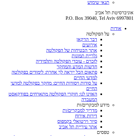
תנאי שימוש
אוניברסיטת תל אביב
P.O. Box 39040, Tel Aviv 6997801
אודות
על הפקולטה
דבר הדקאן
אירועים
אתר הבטיחות של הפקולטה
גלריית תמונות
לזכרם - עובדי הפקולטה ותלמידיה
חדשות המדע והמחקר
פתאום הכל ייראה לך אחרת: לימודים בפקולטה
למדעי החיים
על סודות ויסודות החיים: מחקר בפקולטה למדעי
החיים
האזינו לנו: חוקרי הפקולטה מתארחים בפודקאסט
המעבדה
מידע למבקרים/ות
מדריך למבקרים/ות
דירות אירוח
סיור וירטואלי בקמפוס
אתר עיריית תל אביב
טפסים