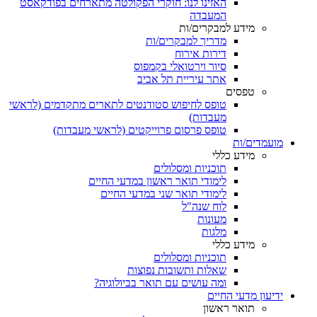
האזינו לנו: חוקרי הפקולטה מתארחים בפודקאסט
המעבדה
מידע למבקרים/ות
מדריך למבקרים/ות
דירות אירוח
סיור וירטואלי בקמפוס
אתר עיריית תל אביב
טפסים
טופס לחיפוש סטודנטים לתארים מתקדמים (לראשי
מעבדות)
טופס פרסום פרוייקטים (לראשי מעבדות)
מועמדים/ות
מידע כללי
תוכניות ומסלולים
לימודי תואר ראשון במדעי החיים
לימודי תואר שני במדעי החיים
לוח שנה"ל
מעונות
מלגות
מידע כללי
תוכניות ומסלולים
שאלות ותשובות נפוצות
ומה עושים עם תואר בביולוגיה?
ידיעון מדעי החיים
תואר ראשון