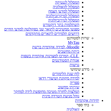
המסלול לגנטיקה
המסלול לזואולוגיה
המסלול למדעי הצמח
המסלול למיקרוביולוגיה
המסלול לנוירוביולוגיה
השתלמות בתר דוקטורט
מפגשי ממשיכים לתואר שני בפקולטה למדעי החיים
דרושים תלמידים לתארים מתקדמים
שרות לסטודנט
MyTau
Moodle- למידה אקדמית ברשת
כיתת מחשבים
CLE- המרכז למצוינות אקדמית בשפות
אגודת הסטודנטים
נגישות
מידע שימושי
לוח שנת הלימודים
למידה מקוונת ושיעורי וידאו
ספריה
שירותי מחשוב
המלצות לחזרה מטיבה מחופשת לידה למחקר
נוהל מניעת הטרדה מינית
יחידות אקדמיות
בתי ספר
זואולוגיה