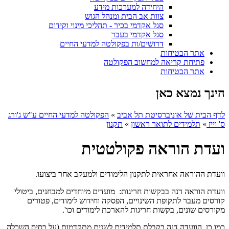
היחידה למערכות מידע
צוות אב הבית ומנהל הגוש
סגל אקדמי בכיר - תהליכי מינוי וקידום
סגל אקדמי בעבר
דרושים/ות בפקולטה למדעי החיים
אתר הבטיחות
פתיחת קריאה למחשוב הפקולטה
אתר הבטיחות
הינך נמצא כאן
לדף הבית של אוניברסיטת תל אביב
»
הפקולטה למדעי החיים ע"ש ג'ורג
ס' וייז
»
תלמידים לתואר ראשון
»
תקנון
ועדת הוראה פקולטטית
וועדת ההוראה אחראית לתקנון הלימודים ולמעקב אחר ביצועו.
וועדת הוראה דנה בבקשות חריגות: מועדים מיוחדים למבחנים, ביטולי
קורסים מעבר לתקופת השינויים, הפסקה וחידוש לימודים, פטורים
מקורסים שונים, בקשות חריגות להארכת לימודים וכו'.
כמו כן, הוועדה דנה בקבלת תלמידים לשנים מתקדמות (על בסיס השכלה