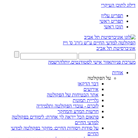
דילוג לתוכן העיקרי
תפריט עליון
תפריט ראשי
תוכן ראשי
הפקולטה למדעי החיים
ע"ש ג'ורג' ס' וייז
אוניברסיטת תל אביב
מערכת פניות
אזור אישי לסטודנטים.יות
להרשמה
אודות
על הפקולטה
דבר הדקאן
אירועים
אתר הבטיחות של הפקולטה
גלריית תמונות
לזכרם - עובדי הפקולטה ותלמידיה
חדשות המדע והמחקר
פתאום הכל ייראה לך אחרת: לימודים בפקולטה
למדעי החיים
על סודות ויסודות החיים: מחקר בפקולטה למדעי
החיים