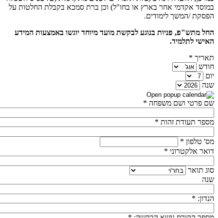
במוסד אקדמי אחר בארץ או בחו"ל) וכן ברת סמכא בקבלת החלטות על
הפסקת /המשך לימודים.
החל מתש"פ, פניות בנוגע לבקשת מועד מיוחד יוגשו באמצעות המידע
האישי לתלמיד.
תאריך
*
חודש
יום
שנה
שם פרטי ושם משפחה
*
מספר תעודת זהות
*
מס' טלפון
*
דואר אלקטרוני
*
סוג תואר
שנה
הנדון:
*
מספר הקורס נושא הבקשה:
*