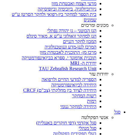
מדעי הצמח ואבטחת מזון
ניורוביולוגיה, ביוכימיה וביופיסיקה
בית הספר למחקר ביו-רפואי ולחקר הסרטן ע"ש
שמוניס
מכונים ומרכזים
הגן הבוטני – גן יהודה נפתלי
הגן למחקר זואולוגי ע"ש א. מאיר סיגלס
המכון לחקר דגניים
המרכז לננו-מדע וננוטכנולוגיה
מרכז מן- התוכנית לאבטחת מזון
תוכנית אדמונד י. ספרא בביואינפורמטיקה
יחידת ה- MRI
TAU Zebrafish Research Unit
יחידות עזר
הספריה למדעי החיים ולרפואה
היחידה לביואינפורמטיקה
היחידה לציוד בין מחלקתי (צב"ם) CRCF
רשות המחקר
רמות
היחידה למחקר גנומי
סגל
אנשי הפקולטה
סגל אקדמי (דפי חוקרים באנגלית)
סגל מנהלי
בעלי תפקידים בפקולטה