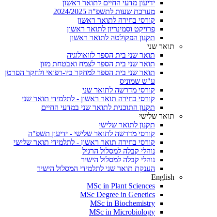
ידיעון מדעי החיים לתואר ראשון
מערכת שעות לתשפ"ה 2024/2025
קורסי בחירה לתואר ראשון
פרויקט וסמינריון לתואר ראשון
תקנון הפקולטה לתואר ראשון
תואר שני
תואר שני בית הספר לזואולוגיה
תואר שני בית הספר לצמח ואבטחת מזון
תואר שני בית הספר למחקר ביו-רפואי ולחקר הסרטן
ע"ש שמוניס
קורסי מדרשה לתואר שני
קורסי בחירה תואר ראשון - לתלמידי תואר שני
תקנון התוכנית לתואר שני במדעי החיים
תואר שלישי
תקנון לתואר שלישי
קורסי מדרשה לתואר שלישי - ידיעון תשפ"ה
קורסי בחירה תואר ראשון - לתלמידי תואר שלישי
נוהלי קבלה למסלול הרגיל
נוהלי קבלה למסלול הישיר
הענקת תואר שני לתלמידי המסלול הישיר
English
MSc in Plant Sciences
MSc Degree in Genetics
MSc in Biochemistry
MSc in Microbiology