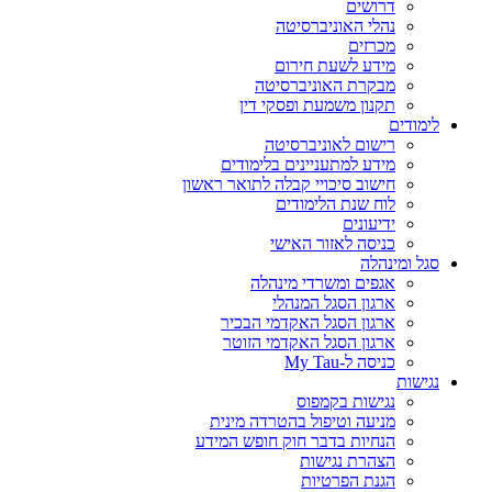
דרושים
נהלי האוניברסיטה
מכרזים
מידע לשעת חירום
מבקרת האוניברסיטה
תקנון משמעת ופסקי דין
לימודים
רישום לאוניברסיטה
מידע למתעניינים בלימודים
חישוב סיכויי קבלה לתואר ראשון
לוח שנת הלימודים
ידיעונים
כניסה לאזור האישי
סגל ומינהלה
אגפים ומשרדי מינהלה
ארגון הסגל המנהלי
ארגון הסגל האקדמי הבכיר
ארגון הסגל האקדמי הזוטר
כניסה ל-My Tau
נגישות
נגישות בקמפוס
מניעה וטיפול בהטרדה מינית
הנחיות בדבר חוק חופש המידע
הצהרת נגישות
הגנת הפרטיות