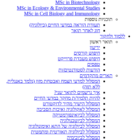
MSc in Biotechnology
MSc in Ecology & Environmental Studies
MSc in Cell Biology and Immunology
תוכניות נוספות
תעודת הוראה במדעי החיים (ביולוגיה)
חוג לאחר תואר
ללמוד ולחקור
תואר ראשון
ידיעון
חיפוש קורסים
חיפוש מעבדת פרוייקט
טפסים
הודעות לסטודנטים/ות
תארים מתקדמים
המסלול למדעי הצמח ואבטחת מזון (נלמד באנגלית,
ללא תזה)
איך נרשמים לתואר שני?
להיות תלמיד/ת מחקר במדעי החיים
המסלול הישיר מהיר לדוקטורט
המסלול לאקולוגיה ואיכות הסביבה
המסלול לביואינפורמטיקה
המסלול לביוטכנולוגיה
המסלול לביולוגיה של התא ואימונולוגיה
המסלול לביולוגיה תאורטית ומתמטית
המסלול לביוכימיה