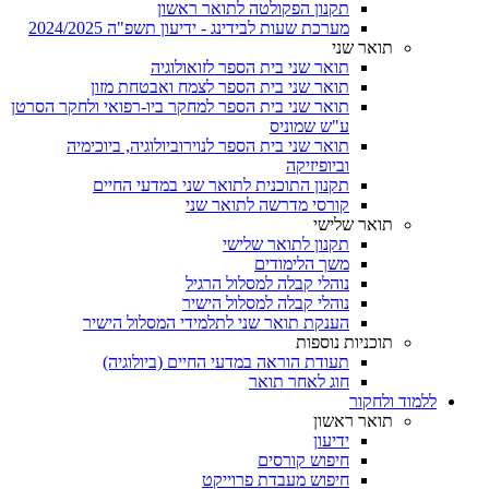
תקנון הפקולטה לתואר ראשון
מערכת שעות לבידינג - ידיעון תשפ"ה 2024/2025
תואר שני
תואר שני בית הספר לזואולוגיה
תואר שני בית הספר לצמח ואבטחת מזון
תואר שני בית הספר למחקר ביו-רפואי ולחקר הסרטן
ע"ש שמוניס
תואר שני בית הספר לנוירוביולוגיה, ביוכימיה
וביופיזיקה
תקנון התוכנית לתואר שני במדעי החיים
קורסי מדרשה לתואר שני
תואר שלישי
תקנון לתואר שלישי
משך הלימודים
נוהלי קבלה למסלול הרגיל
נוהלי קבלה למסלול הישיר
הענקת תואר שני לתלמידי המסלול הישיר
תוכניות נוספות
תעודת הוראה במדעי החיים (ביולוגיה)
חוג לאחר תואר
ללמוד ולחקור
תואר ראשון
ידיעון
חיפוש קורסים
חיפוש מעבדת פרוייקט