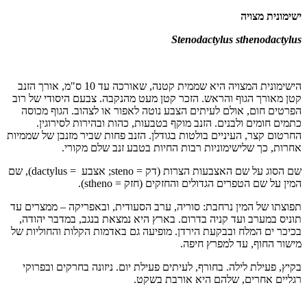
ישימונית מצויה
Stenodactylus sthenodactylus
הישימונית המצויה היא שממית קטנה, שאורכה עד 10 ס"מ, אורך הזנב
קטן מאורך הגוף והראש. הזכר קטן מעט מהנקבה. צבעם היסודי של רוב
הפרטים חום, אולם לעיתים הצבע נוטה לאפור או לצהוב. הגוף מכוסה
כתמים חומים ולבנים. הזנב מוקף בטבעות, כהות ובהירות לסירוגין.
החרטום קצר, העיניים בולטות בגודלן. הזנב פחות שביר מזנבן של שממיות
אחרות, כך שלישימוניות רבות החיות בטבע זנב שלם מקורי.
שם הסוג על שם האצבעות הצרות (דק
steno =
; אצבע
dactylus =
), שם
המין על שם הטפרים הגדולים והחזקים (חזק
stheno =
).
תפוצתו של המין נרחבת: סוריה, ערב הסעודית, ובאפריקה – ממצרים עד
תוניס במערב ועד קניה בדרום. בארץ היא נמצאת בנגב, במדבר יהודה,
בכיכר ים המלח ובבקעת הירדן. מופיעה גם באדמות הקלות והחוליות של
מישור החוף, עד למפרץ חיפה.
בקיץ, פעילת לילה. בחורף, לעיתים פעילת יום. ניזונה בחרקים ובפרוקי
רגליים אחרים, שלהם היא אורבת בשקט.