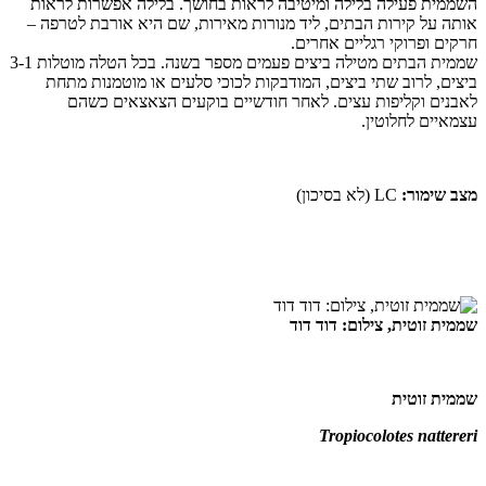
השממית פעילה בלילה ומיטיבה לראות בחושך. בלילה אפשרות לראות
אותה על קירות הבתים, ליד מנורות מאירות, שם היא אורבת לטרפה –
חרקים ופרוקי רגליים אחרים
.
שממית הבתים מטילה ביצים פעמים מספר בשנה. בכל הטלה מוטלות 3-1
ביצים, לרוב שתי ביצים, המודבקות לכוכי סלעים או מוטמנות מתחת
לאבנים וקליפות עצים. לאחר חודשיים בוקעים הצאצאים כשהם
עצמאיים לחלוטין
.
מצב שימור:
LC
(לא בסיכון)
שממית זוטית, צילום: דוד דוד
שממית זוטית
Tropiocolotes nattereri