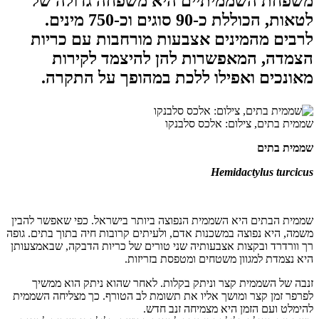
משפחת השממיתיים היא משפחה גדולה של
לטאות, הכוללת כ-90 סוגים וכ-750 מינים.
לרבים מהמינים אצבעות מורחבות עם כריות
הצמדה, המאפשרות להן להיצמד לקירות
מאונכים ואפילו ללכת במהופך על התקרה.
שממית בתים, צילום: אלכס סלבנקו
שממית בתים
Hemidactylus turcicus
שממית הבתים היא השממית הנפוצה ביותר בישראל. כפי שאפשר להבין
משמה, היא נפוצה במשכנות אדם, ולעיתים קרובות חיה בתוך בתים. גופה
רך וורדרד ובקצות אצבעותיה שני טורים של כריות הדבקה, שבאמצעותן
היא נצמדת למגוון משטחים ומטפסת בזריזות
.
זנבה של השממית קצר וניתק בקלות. לאחר שהוא ניתק הוא ממשיך
לפרפר זמן קצר ומושך אליו את תשומת לב הטורף. כך מצליחה השממית
להימלט ועם הזמן היא מצמיחה זנב חדש
.