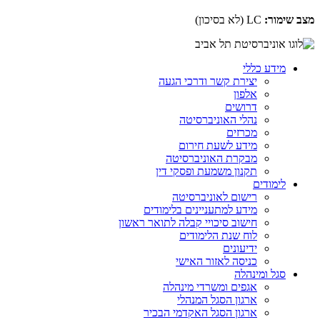
מצב שימור:
LC
(לא בסיכון)
מידע כללי
יצירת קשר ודרכי הגעה
אלפון
דרושים
נהלי האוניברסיטה
מכרזים
מידע לשעת חירום
מבקרת האוניברסיטה
תקנון משמעת ופסקי דין
לימודים
רישום לאוניברסיטה
מידע למתעניינים בלימודים
חישוב סיכויי קבלה לתואר ראשון
לוח שנת הלימודים
ידיעונים
כניסה לאזור האישי
סגל ומינהלה
אגפים ומשרדי מינהלה
ארגון הסגל המנהלי
ארגון הסגל האקדמי הבכיר