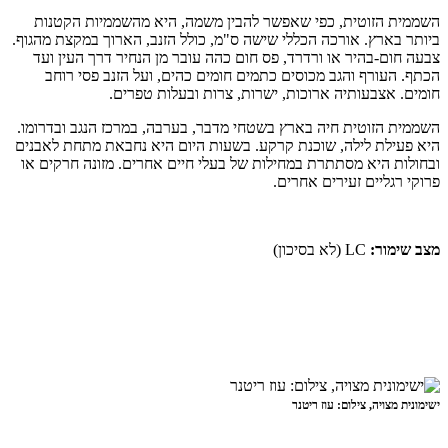
השממית הזוטית, כפי שאפשר להבין משמה, היא מהשממיות הקטנות
ביותר בארץ. אורכה הכללי שישה ס"מ, כולל הזנב, הארוך במקצת מהגוף.
צבעה חום-בהיר או ורדרד, פס חום כהה עובר מן הנחיר דרך העין ועד
הכתף. העורף והגב מכוסים כתמים חומים כהים, ועל הזנב פסי רוחב
חומים. אצבעותיה ארוכות, ישרות, צרות ובעלות טפרים.
השממית הזוטית חיה בארץ בשטחי מדבר, בערבה, במרכז הנגב ובדרומו.
היא פעילת לילה, שוכנת קרקע. בשעות היום היא נחבאת מתחת לאבנים
ובחולות היא מסתתרת במחילות של בעלי חיים אחרים. מזונה חרקים או
פרוקי רגליים זעירים אחרים.
מצב שימור:
LC
(לא בסיכון)
ישימונית מצויה, צילום: עוז ריטנר