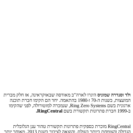
ולד וסנדרה שמוניס
היגרו לארה"ב מאודסה שבאוקראינה, אז חלק מברית
המועצות, בשנות ה-70 ו-1980 בהתאמה. יחד הם הקימו חברת תוכנה
ארגונית בשם Ring Zero Systems, שנמכרה למוטורולה, לפני שהקימו
ב-1999 חברת פתרונות תקשורת בשם
RingCentral.
RingCentral מוכרת כספקית פתרונות תקשורת טהור ענן הגלובלית
הגדולה והצומחת ביותר בעולם, והוצאה לציבור בשנת 2013. מאוחר יותר