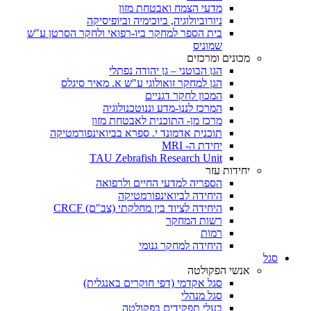
מדעי הצמח ואבטחת מזון
ניורוביולוגיה, ביוכימיה וביופיסיקה
בית הספר למחקר ביו-רפואי ולחקר הסרטן ע"ש
שמוניס
מכונים ומרכזים
הגן הבוטני – גן יהודה נפתלי
הגן למחקר זואולוגי ע"ש א. מאיר סיגלס
המכון לחקר דגניים
המרכז לננו-מדע וננוטכנולוגיה
מרכז מן- התוכנית לאבטחת מזון
תוכנית אדמונד י. ספרא בביואינפורמטיקה
יחידת ה- MRI
TAU Zebrafish Research Unit
יחידות עזר
הספריה למדעי החיים ולרפואה
היחידה לביואינפורמטיקה
היחידה לציוד בין מחלקתי (צב"ם) CRCF
רשות המחקר
רמות
היחידה למחקר גנומי
סגל
אנשי הפקולטה
סגל אקדמי (דפי חוקרים באנגלית)
סגל מנהלי
בעלי תפקידים בפקולטה