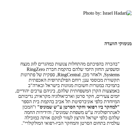
מנימוקי הוועדה
"בהכרה בהפיכתם מהתחלות צנועות כמהגרים לזוג מנצח
ומשפיע; החזון היזמי שלהם בהקמת חברת RingZero
Systems, ולאחר מכן, RingCentral, ספקית של פתרונות
תקשורת מבוססי ענן; רוחם הפילנתרופית האכפתית
בתמיכה במטרות חשובות מגוונות בישראל ובארה"ב
באמצעות הקרן המשפחתית שלהם, ביניהם ערכים יהודיים,
יזמים צעירים, חקר סרטן וארכיאולוגיה מקראית; נדיבותם
המיוחדת כלפי אוניברסיטת תל אביב בהקמת בית הספר
"למחקר ביו רפואי וחקר הסרטן ע"ש שמוניס"
ו"המכון
לאנתרופולוגיה ע"ש משפחת שמוניס"; והידידות החמה
שלהם כלפי ישראל והרצון לעזור למקם אותה כמובילה
עולמית בתחום הסרטן והמחקר הביו-רפואי המולקולרי".