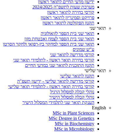
ידיעון מדעי החיים לתואר ראשון
מערכת שעות לתשפ"ה 2024/2025
קורסי בחירה לתואר ראשון
פרויקט וסמינריון לתואר ראשון
תקנון הפקולטה לתואר ראשון
תואר שני
תואר שני בית הספר לזואולוגיה
תואר שני בית הספר לצמח ואבטחת מזון
תואר שני בית הספר למחקר ביו-רפואי ולחקר הסרטן
ע"ש שמוניס
קורסי מדרשה לתואר שני
קורסי בחירה תואר ראשון - לתלמידי תואר שני
תקנון התוכנית לתואר שני במדעי החיים
תואר שלישי
תקנון לתואר שלישי
קורסי מדרשה לתואר שלישי - ידיעון תשפ"ה
קורסי בחירה תואר ראשון - לתלמידי תואר שלישי
נוהלי קבלה למסלול הרגיל
נוהלי קבלה למסלול הישיר
הענקת תואר שני לתלמידי המסלול הישיר
English
MSc in Plant Sciences
MSc Degree in Genetics
MSc in Biochemistry
MSc in Microbiology