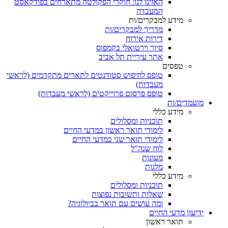
האזינו לנו: חוקרי הפקולטה מתארחים בפודקאסט
המעבדה
מידע למבקרים/ות
מדריך למבקרים/ות
דירות אירוח
סיור וירטואלי בקמפוס
אתר עיריית תל אביב
טפסים
טופס לחיפוש סטודנטים לתארים מתקדמים (לראשי
מעבדות)
טופס פרסום פרוייקטים (לראשי מעבדות)
מועמדים/ות
מידע כללי
תוכניות ומסלולים
לימודי תואר ראשון במדעי החיים
לימודי תואר שני במדעי החיים
לוח שנה"ל
מעונות
מלגות
מידע כללי
תוכניות ומסלולים
שאלות ותשובות נפוצות
ומה עושים עם תואר בביולוגיה?
ידיעון מדעי החיים
תואר ראשון