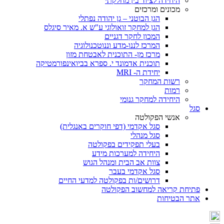
היחידה לציוד בין מחלקתי
מכונים ומרכזים
הגן הבוטני – גן יהודה נפתלי
הגן למחקר זואולוגי ע"ש א. מאיר סיגלס
המכון לחקר דגניים
המרכז לננו-מדע וננוטכנולוגיה
מרכז מן- התוכנית לאבטחת מזון
תוכנית אדמונד י. ספרא בביואינפורמטיקה
יחידת ה- MRI
רשות המחקר
רמות
היחידה למחקר גנומי
סגל
אנשי הפקולטה
סגל אקדמי (דפי חוקרים באנגלית)
סגל מנהלי
בעלי תפקידים בפקולטה
היחידה למערכות מידע
צוות אב הבית ומנהל הגוש
סגל אקדמי בעבר
דרושים/ות בפקולטה למדעי החיים
פתיחת קריאה למחשוב הפקולטה
אתר הבטיחות