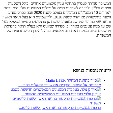
המשיכה סנדרה לעסוק בתחומי עניין מקצועיים אחרים, כולל השקעות
ופיתוח נדל"ן. ולד זכה לשבחים רבים על יכולות המנהיגות שלו. הוא נבחר
לאחד מ-10 המנכ"לים המובילים בעולם לשנת 2020 וזכה בפרס מנהיג
השנה בתקשורת מאוחדת לשנת 2020. ולד שמוניס הוא בעל תואר ראשון
ותואר שני במדעי המחשב מאוניברסיטת סן פרנסיסקו סטייט וממציא בעל
שם על מגוון פטנטים בארה"ב. סנדרה שמוניס היא בעלת תואר בהנדסת
מחשבים וכיום ממקדת את רוב מאמציה בניהול הקרן הפילנתרופית של
המשפחה.
ידיעות נוספות בנושא
מהכיתה אל השטח: חוקרים את שינויי האקלים בהרי ...
איך גן נולד: בעקבות המנגנונים המאפשרים חדשנות...
ברכות למצטיין.ת הרקטור בתואר ראשון לשנת הלימו...