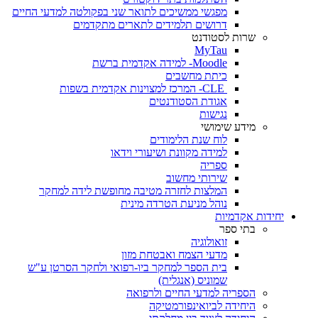
מפגשי ממשיכים לתואר שני בפקולטה למדעי החיים
דרושים תלמידים לתארים מתקדמים
שרות לסטודנט
MyTau
Moodle- למידה אקדמית ברשת
כיתת מחשבים
CLE- המרכז למצוינות אקדמית בשפות
אגודת הסטודנטים
נגישות
מידע שימושי
לוח שנת הלימודים
למידה מקוונת ושיעורי וידאו
ספריה
שירותי מחשוב
המלצות לחזרה מטיבה מחופשת לידה למחקר
נוהל מניעת הטרדה מינית
יחידות אקדמיות
בתי ספר
זואולוגיה
מדעי הצמח ואבטחת מזון
בית הספר למחקר ביו-רפואי ולחקר הסרטן ע"ש
שמוניס (אנגלית)
הספריה למדעי החיים ולרפואה
היחידה לביואינפורמטיקה