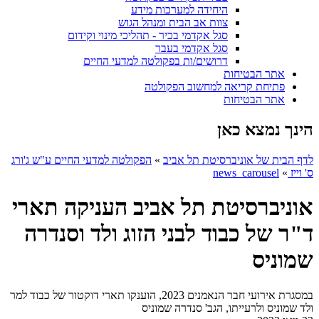
היחידה למערכות מידע
צוות אב הבית ומנהל הגוש
סגל אקדמי בכיר - תהליכי מינוי וקידום
סגל אקדמי בעבר
דרושים/ות בפקולטה למדעי החיים
אתר הבטיחות
פתיחת קריאה למחשוב הפקולטה
אתר הבטיחות
הינך נמצא כאן
לדף הבית של אוניברסיטת תל אביב
»
הפקולטה למדעי החיים ע"ש ג'ורג
ס' וייז
»
news_carousel
אוניברסיטת תל אביב העניקה תארי
ד"ר של כבוד לבני הזוג ולד וסנדרה
שמוניס
במסגרת אירועי חבר הנאמנים 2023, הוענקו תארי דוקטור של כבוד למר
ולד שמוניס ולרעייתו, הגב' סנדרה שמוניס