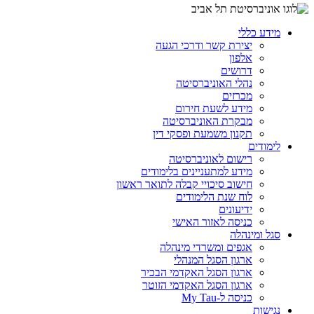
מידע כללי
יצירת קשר ודרכי הגעה
אלפון
דרושים
נהלי האוניברסיטה
מכרזים
מידע לשעת חירום
מבקרת האוניברסיטה
תקנון משמעת ופסקי דין
לימודים
רישום לאוניברסיטה
מידע למתעניינים בלימודים
חישוב סיכויי קבלה לתואר ראשון
לוח שנת הלימודים
ידיעונים
כניסה לאזור האישי
סגל ומינהלה
אגפים ומשרדי מינהלה
ארגון הסגל המנהלי
ארגון הסגל האקדמי הבכיר
ארגון הסגל האקדמי הזוטר
כניסה ל-My Tau
נגישות