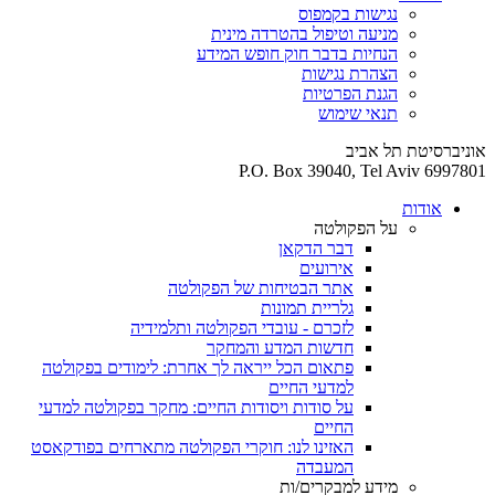
נגישות בקמפוס
מניעה וטיפול בהטרדה מינית
הנחיות בדבר חוק חופש המידע
הצהרת נגישות
הגנת הפרטיות
תנאי שימוש
אוניברסיטת תל אביב
P.O. Box 39040, Tel Aviv 6997801
אודות
על הפקולטה
דבר הדקאן
אירועים
אתר הבטיחות של הפקולטה
גלריית תמונות
לזכרם - עובדי הפקולטה ותלמידיה
חדשות המדע והמחקר
פתאום הכל ייראה לך אחרת: לימודים בפקולטה
למדעי החיים
על סודות ויסודות החיים: מחקר בפקולטה למדעי
החיים
האזינו לנו: חוקרי הפקולטה מתארחים בפודקאסט
המעבדה
מידע למבקרים/ות