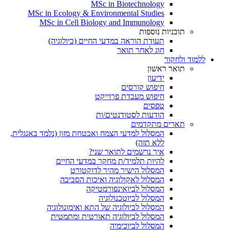
MSc in Biotechnology
MSc in Ecology & Environmental Studies
MSc in Cell Biology and Immunology
תוכניות נוספות
תעודת הוראה במדעי החיים (ביולוגיה)
חוג לאחר תואר
ללמוד ולחקור
תואר ראשון
ידיעון
חיפוש קורסים
חיפוש מעבדת פרוייקט
טפסים
הודעות לסטודנטים/ות
תארים מתקדמים
המסלול למדעי הצמח ואבטחת מזון (נלמד באנגלית,
ללא תזה)
איך נרשמים לתואר שני?
להיות תלמיד/ת מחקר במדעי החיים
המסלול הישיר מהיר לדוקטורט
המסלול לאקולוגיה ואיכות הסביבה
המסלול לביואינפורמטיקה
המסלול לביוטכנולוגיה
המסלול לביולוגיה של התא ואימונולוגיה
המסלול לביולוגיה תאורטית ומתמטית
המסלול לביוכימיה