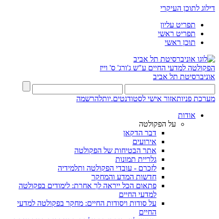
דילוג לתוכן העיקרי
תפריט עליון
תפריט ראשי
תוכן ראשי
הפקולטה למדעי החיים
ע"ש ג'ורג' ס' וייז
אוניברסיטת תל אביב
מערכת פניות
אזור אישי לסטודנטים.יות
להרשמה
אודות
על הפקולטה
דבר הדקאן
אירועים
אתר הבטיחות של הפקולטה
גלריית תמונות
לזכרם - עובדי הפקולטה ותלמידיה
חדשות המדע והמחקר
פתאום הכל ייראה לך אחרת: לימודים בפקולטה
למדעי החיים
על סודות ויסודות החיים: מחקר בפקולטה למדעי
החיים