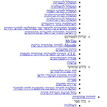
המסלול לגנטיקה
המסלול לזואולוגיה
המסלול למדעי הצמח
המסלול למיקרוביולוגיה
המסלול לנוירוביולוגיה
השתלמות בתר דוקטורט
מפגשי ממשיכים לתואר שני בפקולטה למדעי החיים
דרושים תלמידים לתארים מתקדמים
שרות לסטודנט
MyTau
Moodle- למידה אקדמית ברשת
כיתת מחשבים
CLE- המרכז למצוינות אקדמית בשפות
אגודת הסטודנטים
נגישות
מידע שימושי
לוח שנת הלימודים
למידה מקוונת ושיעורי וידאו
ספריה
שירותי מחשוב
המלצות לחזרה מטיבה מחופשת לידה למחקר
נוהל מניעת הטרדה מינית
יחידות אקדמיות
בתי ספר
זואולוגיה