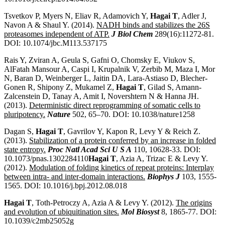
Tsvetkov P, Myers N, Eliav R, Adamovich Y,
Hagai T
, Adler J,
Navon A & Shaul Y. (2014).
NADH binds and stabilizes the 26S
proteasomes independent of ATP.
J Biol Chem
289(16):11272-81.
DOI: 10.1074/jbc.M113.537175
Rais Y, Zviran A, Geula S, Gafni O, Chomsky E, Viukov S,
AlFatah Mansour A, Caspi I, Krupalnik V, Zerbib M, Maza I, Mor
N, Baran D, Weinberger L, Jaitin DA, Lara-Astiaso D, Blecher-
Gonen R, Shipony Z, Mukamel Z,
Hagai T
, Gilad S, Amann-
Zalcenstein D, Tanay A, Amit I, Novershtern N & Hanna JH.
(2013).
Deterministic direct reprogramming of somatic cells to
pluripotency.
Nature
502, 65–70. DOI: 10.1038/nature1258
Dagan S,
Hagai T
, Gavrilov Y, Kapon R, Levy Y & Reich Z.
(2013).
Stabilization of a protein conferred by an increase in folded
state entropy.
Proc Natl Acad Sci U S A
110, 10628-33. DOI:
10.1073/pnas.1302284110
Hagai T
, Azia A, Trizac E & Levy Y.
(2012).
Modulation of folding kinetics of repeat proteins: Interplay
between intra- and inter-domain interactions.
Biophys J
103, 1555-
1565. DOI: 10.1016/j.bpj.2012.08.018
Hagai T
, Toth-Petroczy A, Azia A & Levy Y. (2012).
The origins
and evolution of ubiquitination sites.
Mol Biosyst
8, 1865-77. DOI:
10.1039/c2mb25052g