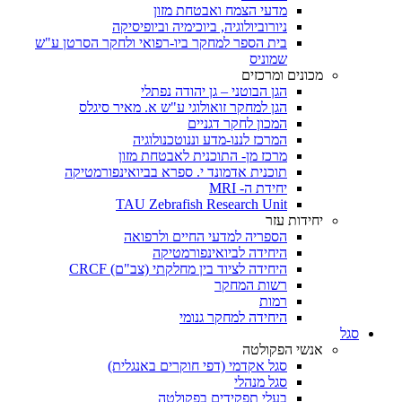
מדעי הצמח ואבטחת מזון
ניורוביולוגיה, ביוכימיה וביופיסיקה
בית הספר למחקר ביו-רפואי ולחקר הסרטן ע"ש
שמוניס
מכונים ומרכזים
הגן הבוטני – גן יהודה נפתלי
הגן למחקר זואולוגי ע"ש א. מאיר סיגלס
המכון לחקר דגניים
המרכז לננו-מדע וננוטכנולוגיה
מרכז מן- התוכנית לאבטחת מזון
תוכנית אדמונד י. ספרא בביואינפורמטיקה
יחידת ה- MRI
TAU Zebrafish Research Unit
יחידות עזר
הספריה למדעי החיים ולרפואה
היחידה לביואינפורמטיקה
היחידה לציוד בין מחלקתי (צב"ם) CRCF
רשות המחקר
רמות
היחידה למחקר גנומי
סגל
אנשי הפקולטה
סגל אקדמי (דפי חוקרים באנגלית)
סגל מנהלי
בעלי תפקידים בפקולטה