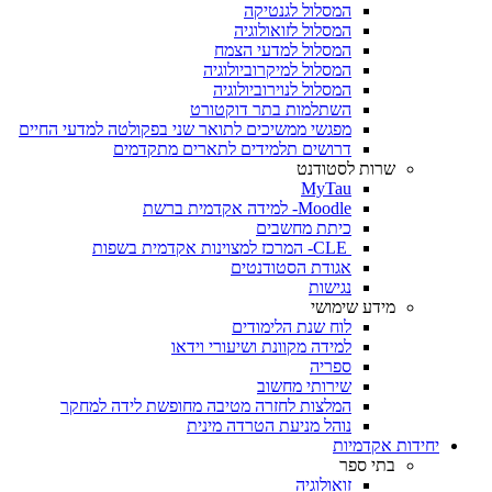
המסלול לגנטיקה
המסלול לזואולוגיה
המסלול למדעי הצמח
המסלול למיקרוביולוגיה
המסלול לנוירוביולוגיה
השתלמות בתר דוקטורט
מפגשי ממשיכים לתואר שני בפקולטה למדעי החיים
דרושים תלמידים לתארים מתקדמים
שרות לסטודנט
MyTau
Moodle- למידה אקדמית ברשת
כיתת מחשבים
CLE- המרכז למצוינות אקדמית בשפות
אגודת הסטודנטים
נגישות
מידע שימושי
לוח שנת הלימודים
למידה מקוונת ושיעורי וידאו
ספריה
שירותי מחשוב
המלצות לחזרה מטיבה מחופשת לידה למחקר
נוהל מניעת הטרדה מינית
יחידות אקדמיות
בתי ספר
זואולוגיה