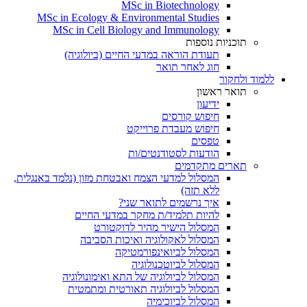
MSc in Biotechnology
MSc in Ecology & Environmental Studies
MSc in Cell Biology and Immunology
תוכניות נוספות
תעודת הוראה במדעי החיים (ביולוגיה)
חוג לאחר תואר
ללמוד ולחקור
תואר ראשון
ידיעון
חיפוש קורסים
חיפוש מעבדת פרוייקט
טפסים
הודעות לסטודנטים/ות
תארים מתקדמים
המסלול למדעי הצמח ואבטחת מזון (נלמד באנגלית,
ללא תזה)
איך נרשמים לתואר שני?
להיות תלמיד/ת מחקר במדעי החיים
המסלול הישיר מהיר לדוקטורט
המסלול לאקולוגיה ואיכות הסביבה
המסלול לביואינפורמטיקה
המסלול לביוטכנולוגיה
המסלול לביולוגיה של התא ואימונולוגיה
המסלול לביולוגיה תאורטית ומתמטית
המסלול לביוכימיה