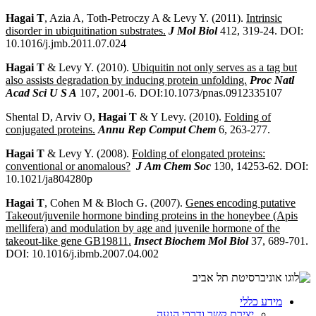
Hagai T
, Azia A, Toth-Petroczy A & Levy Y. (2011).
Intrinsic
disorder in ubiquitination substrates.
J Mol Biol
412, 319-24. DOI:
10.1016/j.jmb.2011.07.024
Hagai T
& Levy Y. (2010).
Ubiquitin not only serves as a tag but
also assists degradation by inducing protein unfolding.
Proc Natl
Acad Sci U S A
107, 2001-6. DOI:10.1073/pnas.0912335107
Shental D, Arviv O,
Hagai T
& Y Levy. (2010).
Folding of
conjugated proteins.
Annu Rep Comput Chem
6, 263-277.
Hagai T
& Levy Y. (2008).
Folding of elongated proteins:
conventional or anomalous?
J Am Chem Soc
130, 14253-62. DOI:
10.1021/ja804280p
Hagai T
, Cohen M & Bloch G. (2007).
Genes encoding putative
Takeout/juvenile hormone binding proteins in the honeybee (Apis
mellifera) and modulation by age and juvenile hormone of the
takeout-like gene GB19811.
Insect Biochem Mol Biol
37, 689-701.
DOI: 10.1016/j.ibmb.2007.04.002
מידע כללי
יצירת קשר ודרכי הגעה