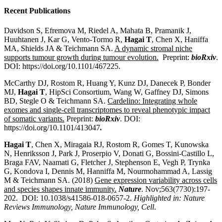
Recent Publications
Davidson S, Efremova M, Riedel A, Mahata B, Pramanik J,
Huuhtanen J, Kar G, Vento-Tormo R,
Hagai T
, Chen X, Haniffa
MA, Shields JA & Teichmann SA.
A dynamic stromal niche
supports tumour growth during tumour evolution.
Preprint:
bioRxiv
.
DOI: https://doi.org/10.1101/467225.
McCarthy DJ, Rostom R, Huang Y, Kunz DJ, Danecek P, Bonder
MJ,
Hagai T
, HipSci Consortium, Wang W, Gaffney DJ, Simons
BD, Stegle O & Teichmann SA.
Cardelino: Integrating whole
exomes and single-cell transcriptomes to reveal phenotypic impact
of somatic variants.
Preprint:
bioRxiv
. DOI:
https://doi.org/10.1101/413047
.
Hagai T
, Chen X, Miragaia RJ, Rostom R, Gomes T, Kunowska
N, Henriksson J, Park J, Proserpio V, Donati G, Bossini-Castillo L,
Braga FAV, Naamati G, Fletcher J, Stephenson E, Vegh P, Trynka
G, Kondova I, Dennis M, Hanniffa M, Nourmohammad A, Lassig
M & Teichmann SA. (2018)
Gene expression variability across cells
and species shapes innate immunity.
Nature
. Nov;563(7730):197-
202. DOI: 10.1038/s41586-018-0657-2.
Highlighted in: Nature
Reviews Immunology, Nature Immunology, Cell
.