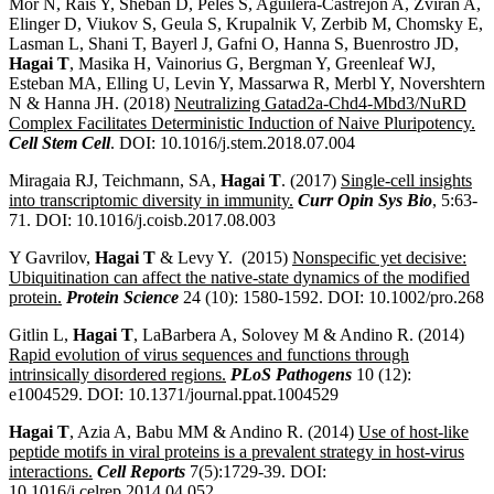
Mor N, Rais Y, Sheban D, Peles S, Aguilera-Castrejon A, Zviran A,
Elinger D, Viukov S, Geula S, Krupalnik V, Zerbib M, Chomsky E,
Lasman L, Shani T, Bayerl J, Gafni O, Hanna S, Buenrostro JD,
Hagai T
, Masika H, Vainorius G, Bergman Y, Greenleaf WJ,
Esteban MA, Elling U, Levin Y, Massarwa R, Merbl Y, Novershtern
N & Hanna JH. (2018)
Neutralizing Gatad2a-Chd4-Mbd3/NuRD
Complex Facilitates Deterministic Induction of Naive Pluripotency.
Cell Stem Cell
. DOI: 10.1016/j.stem.2018.07.004
Miragaia RJ, Teichmann, SA,
Hagai T
. (2017)
Single-cell insights
into transcriptomic diversity in immunity.
Curr Opin Sys Bio
, 5:63-
71. DOI: 10.1016/j.coisb.2017.08.003
Y Gavrilov,
Hagai T
& Levy Y. (2015)
Nonspecific yet decisive:
Ubiquitination can affect the native
‐
state dynamics of the modified
protein.
Protein Science
24 (10): 1580-1592. DOI: 10.1002/pro.268
Gitlin L,
Hagai T
, LaBarbera A, Solovey M & Andino R. (2014)
Rapid evolution of virus sequences and functions through
intrinsically disordered regions.
PLoS Pathogens
10 (12):
e1004529. DOI: 10.1371/journal.ppat.1004529
Hagai T
, Azia A, Babu MM & Andino R. (2014)
Use of host-like
peptide motifs in viral proteins is a prevalent strategy in host-virus
interactions.
Cell Reports
7(5):1729-39. DOI:
10.1016/j.celrep.2014.04.052