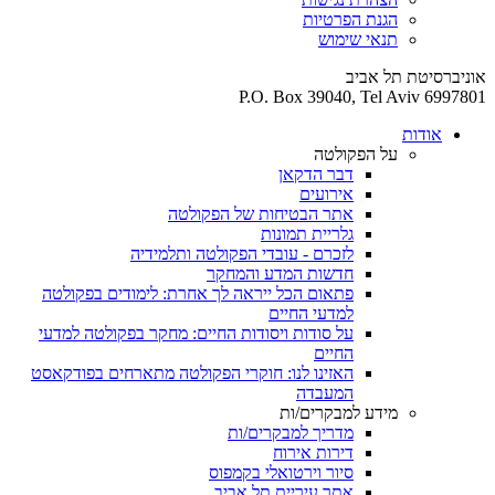
הגנת הפרטיות
תנאי שימוש
אוניברסיטת תל אביב
P.O. Box 39040, Tel Aviv 6997801
אודות
על הפקולטה
דבר הדקאן
אירועים
אתר הבטיחות של הפקולטה
גלריית תמונות
לזכרם - עובדי הפקולטה ותלמידיה
חדשות המדע והמחקר
פתאום הכל ייראה לך אחרת: לימודים בפקולטה
למדעי החיים
על סודות ויסודות החיים: מחקר בפקולטה למדעי
החיים
האזינו לנו: חוקרי הפקולטה מתארחים בפודקאסט
המעבדה
מידע למבקרים/ות
מדריך למבקרים/ות
דירות אירוח
סיור וירטואלי בקמפוס
אתר עיריית תל אביב