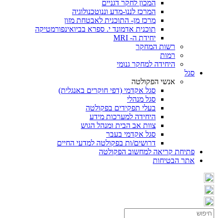
המכון לחקר דגניים
המרכז לננו-מדע וננוטכנולוגיה
מרכז מן- התוכנית לאבטחת מזון
תוכנית אדמונד י. ספרא בביואינפורמטיקה
יחידת ה- MRI
רשות המחקר
רמות
היחידה למחקר גנומי
סגל
אנשי הפקולטה
סגל אקדמי (דפי חוקרים באנגלית)
סגל מנהלי
בעלי תפקידים בפקולטה
היחידה למערכות מידע
צוות אב הבית ומנהל הגוש
סגל אקדמי בעבר
דרושים/ות בפקולטה למדעי החיים
פתיחת קריאה למחשוב הפקולטה
אתר הבטיחות