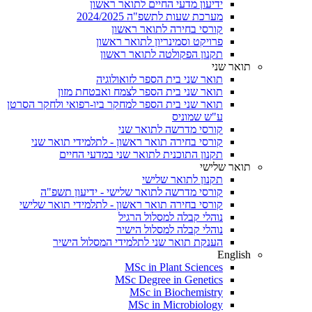
ידיעון מדעי החיים לתואר ראשון
מערכת שעות לתשפ"ה 2024/2025
קורסי בחירה לתואר ראשון
פרויקט וסמינריון לתואר ראשון
תקנון הפקולטה לתואר ראשון
תואר שני
תואר שני בית הספר לזואולוגיה
תואר שני בית הספר לצמח ואבטחת מזון
תואר שני בית הספר למחקר ביו-רפואי ולחקר הסרטן
ע"ש שמוניס
קורסי מדרשה לתואר שני
קורסי בחירה תואר ראשון - לתלמידי תואר שני
תקנון התוכנית לתואר שני במדעי החיים
תואר שלישי
תקנון לתואר שלישי
קורסי מדרשה לתואר שלישי - ידיעון תשפ"ה
קורסי בחירה תואר ראשון - לתלמידי תואר שלישי
נוהלי קבלה למסלול הרגיל
נוהלי קבלה למסלול הישיר
הענקת תואר שני לתלמידי המסלול הישיר
English
MSc in Plant Sciences
MSc Degree in Genetics
MSc in Biochemistry
MSc in Microbiology