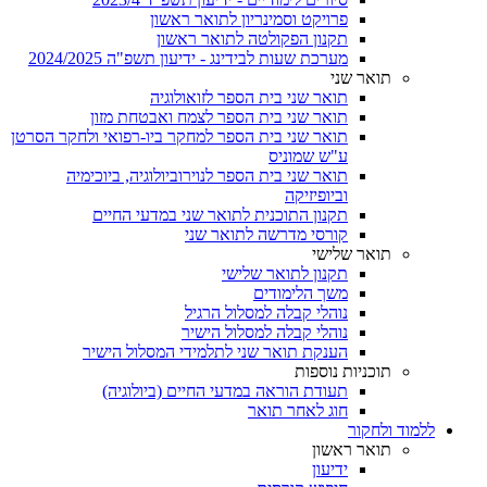
פרויקט וסמינריון לתואר ראשון
תקנון הפקולטה לתואר ראשון
מערכת שעות לבידינג - ידיעון תשפ"ה 2024/2025
תואר שני
תואר שני בית הספר לזואולוגיה
תואר שני בית הספר לצמח ואבטחת מזון
תואר שני בית הספר למחקר ביו-רפואי ולחקר הסרטן
ע"ש שמוניס
תואר שני בית הספר לנוירוביולוגיה, ביוכימיה
וביופיזיקה
תקנון התוכנית לתואר שני במדעי החיים
קורסי מדרשה לתואר שני
תואר שלישי
תקנון לתואר שלישי
משך הלימודים
נוהלי קבלה למסלול הרגיל
נוהלי קבלה למסלול הישיר
הענקת תואר שני לתלמידי המסלול הישיר
תוכניות נוספות
תעודת הוראה במדעי החיים (ביולוגיה)
חוג לאחר תואר
ללמוד ולחקור
תואר ראשון
ידיעון