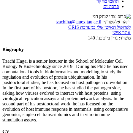
תחומי מחקר
פרסומים
דואר אלקטרוני:
tzachiha@tauex.tau.ac.il
לפרופיל האישי שלי במערכת CRIS
אתר אישי
משרד:
גרין ביוטכנו, 140
Biography
Tzachi Hagai is a senior lecturer in the School of Molecular Cell
Biology & Biotechnology since 2019. During his PhD he has used
computational tools in bioinformatics and modelling to study the
regulation and evolution of protein ubiquitination. In his
postdoctoral studies, he has focused on host-pathogen co-evolution.
In the first part of his postdoc, he has studied the pathogen side,
asking how viruses evolved to interact with host proteins, using
virological replication assays and protein network analysis. In the
second part of his postdoctoral work, he has focused on the
evolution of host immune response in mammals, using comparative
genomics, single-cell transcriptomics and in vitro immune
stimulation assays.
CV