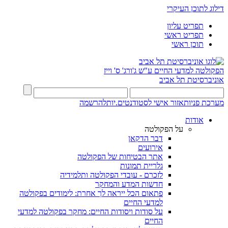
דילוג לתוכן העיקרי
תפריט עליון
תפריט ראשי
תוכן ראשי
הפקולטה למדעי החיים
ע"ש ג'ורג' ס' וייז
אוניברסיטת תל אביב
מערכת פניות
אזור אישי לסטודנטים.יות
להרשמה
אודות
על הפקולטה
דבר הדקאן
אירועים
אתר הבטיחות של הפקולטה
גלריית תמונות
לזכרם - עובדי הפקולטה ותלמידיה
חדשות המדע והמחקר
פתאום הכל ייראה לך אחרת: לימודים בפקולטה
למדעי החיים
על סודות ויסודות החיים: מחקר בפקולטה למדעי
החיים