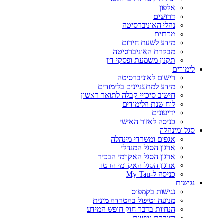
אלפון
דרושים
נהלי האוניברסיטה
מכרזים
מידע לשעת חירום
מבקרת האוניברסיטה
תקנון משמעת ופסקי דין
לימודים
רישום לאוניברסיטה
מידע למתעניינים בלימודים
חישוב סיכויי קבלה לתואר ראשון
לוח שנת הלימודים
ידיעונים
כניסה לאזור האישי
סגל ומינהלה
אגפים ומשרדי מינהלה
ארגון הסגל המנהלי
ארגון הסגל האקדמי הבכיר
ארגון הסגל האקדמי הזוטר
כניסה ל-My Tau
נגישות
נגישות בקמפוס
מניעה וטיפול בהטרדה מינית
הנחיות בדבר חוק חופש המידע
הצהרת נגישות