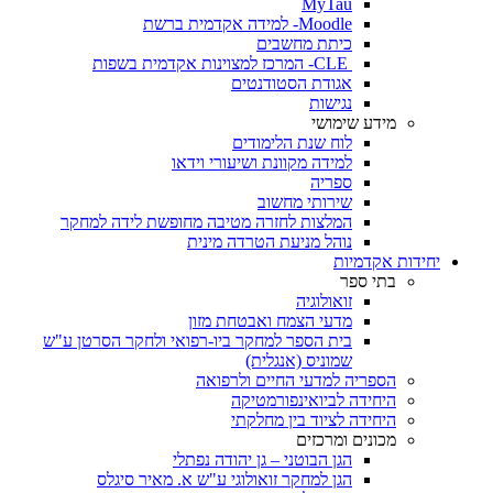
MyTau
Moodle- למידה אקדמית ברשת
כיתת מחשבים
CLE- המרכז למצוינות אקדמית בשפות
אגודת הסטודנטים
נגישות
מידע שימושי
לוח שנת הלימודים
למידה מקוונת ושיעורי וידאו
ספריה
שירותי מחשוב
המלצות לחזרה מטיבה מחופשת לידה למחקר
נוהל מניעת הטרדה מינית
יחידות אקדמיות
בתי ספר
זואולוגיה
מדעי הצמח ואבטחת מזון
בית הספר למחקר ביו-רפואי ולחקר הסרטן ע"ש
שמוניס (אנגלית)
הספריה למדעי החיים ולרפואה
היחידה לביואינפורמטיקה
היחידה לציוד בין מחלקתי
מכונים ומרכזים
הגן הבוטני – גן יהודה נפתלי
הגן למחקר זואולוגי ע"ש א. מאיר סיגלס