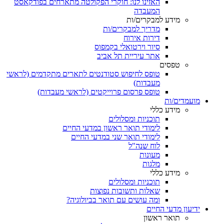
האזינו לנו: חוקרי הפקולטה מתארחים בפודקאסט
המעבדה
מידע למבקרים/ות
מדריך למבקרים/ות
דירות אירוח
סיור וירטואלי בקמפוס
אתר עיריית תל אביב
טפסים
טופס לחיפוש סטודנטים לתארים מתקדמים (לראשי
מעבדות)
טופס פרסום פרוייקטים (לראשי מעבדות)
מועמדים/ות
מידע כללי
תוכניות ומסלולים
לימודי תואר ראשון במדעי החיים
לימודי תואר שני במדעי החיים
לוח שנה"ל
מעונות
מלגות
מידע כללי
תוכניות ומסלולים
שאלות ותשובות נפוצות
ומה עושים עם תואר בביולוגיה?
ידיעון מדעי החיים
תואר ראשון