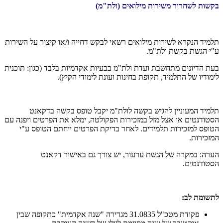
בקשות לשחרור משירות מילואים (ולת"מ)
תלמיד הנקרא לשירות מילואים רשאי לבקש דחייה ו/או קיצור על השירות
ע"י הגשת בקשת ולת"מ.
בעת הדיונים מתחשבת ועדת ולת"מ בבעיות אקדמיות בלבד (כגון: תוכנית
לימודיו של התלמיד, תקופת בחינות ועונת לימודי הקיץ).
תלמיד המעוניין להגיש בקשה לולת"מ יקבל טופס בקשה בדקאנט
הסטודנטים או אצל מזל במזכירות הפקולטה, ימלא את הפרטים ויפנה עם
הטופס למזכירות תלמידים. לאחר בדיקת הפרטים ייחתם הטופס ע"י
המזכירות.
הערה: במקרה של הגשת ערעור, יש צורך גם באישור דקאנט
הסטודנטים.
לתשומת לב:
פקודת מטכ"ל 31.0835 מגדירה "שנה אקדמית" כתקופה שבין