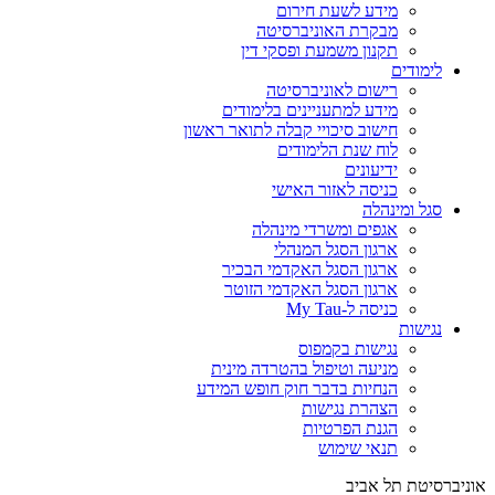
מידע לשעת חירום
מבקרת האוניברסיטה
תקנון משמעת ופסקי דין
לימודים
רישום לאוניברסיטה
מידע למתעניינים בלימודים
חישוב סיכויי קבלה לתואר ראשון
לוח שנת הלימודים
ידיעונים
כניסה לאזור האישי
סגל ומינהלה
אגפים ומשרדי מינהלה
ארגון הסגל המנהלי
ארגון הסגל האקדמי הבכיר
ארגון הסגל האקדמי הזוטר
כניסה ל-My Tau
נגישות
נגישות בקמפוס
מניעה וטיפול בהטרדה מינית
הנחיות בדבר חוק חופש המידע
הצהרת נגישות
הגנת הפרטיות
תנאי שימוש
אוניברסיטת תל אביב