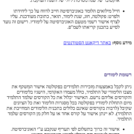
אוקטובר של שנה מסוימת ליולי של השנה העוקבת.
חייל מילואים הלומד באוניברסיטה חייב לדווח על כך ליחידתו
ולפרט: פקולטה, חוג, שנת לימוד, תואר, כתובת מעודכנת. עליו
לצרף אישור רשמי מטעם האוניברסיטה על לימודיו. רישום זה נועד
לסייע בתכנון קריאתו לשמ"פ.
מידע נוסף:
באתר דיקאנט הסטודנטים
רשומת לימודים
ניתן לקבל באמצעות מזכירות תלמידים בפקולטה אישור המשקף את
מצבו הלימודי של התלמיד, כולל מעמדו האקדמי, הישגיו בלימודים
והקורסים אליהם נרשם. האישור יכלול את כל הקורסים שלמד התלמיד
מיום התחלת לימודיו בפקולטה בכל מסגרות הלימוד ואת כל הציונים
שקיבל (לרבות בקורסים שאינם כלולים בתכנית הלימודים המחייבת את
התלמיד). לא יינתן אישור על קורס אחד או על חלק מן הקורסים שלמד
התלמיד.
אישור זה כרוך בתשלום לפי תעריף שנקבע ע"י האוניברסיטה.