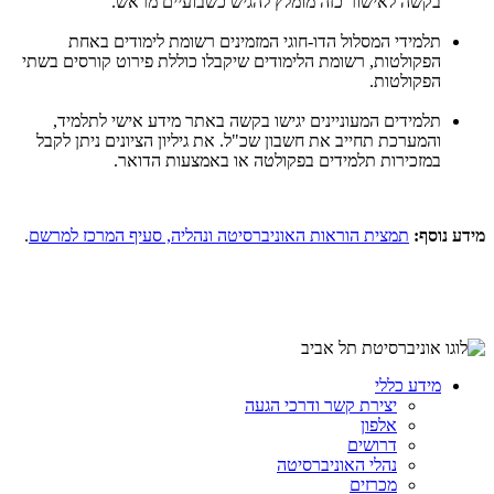
בקשה לאישור כזה מומלץ להגיש כשבועיים מראש.
תלמידי המסלול הדו-חוגי המזמינים רשומת לימודים באחת
הפקולטות, רשומת הלימודים שיקבלו כוללת פירוט קורסים בשתי
הפקולטות.
תלמידים המעוניינים יגישו בקשה באתר מידע אישי לתלמיד,
והמערכת תחייב את חשבון שכ"ל. את גיליון הציונים ניתן לקבל
במזכירות תלמידים בפקולטה או באמצעות הדואר.
מידע נוסף:
תמצית הוראות האוניברסיטה ונהליה, סעיף המרכז למרשם
.
מידע כללי
יצירת קשר ודרכי הגעה
אלפון
דרושים
נהלי האוניברסיטה
מכרזים