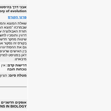
אבני דרך בהיסטו
ory of evolution
פרטי הקורס
שאלת המוצא והמגוו
שבמרכזו "מוצא המי
תורת האבולוציה עצ
דרווין ותומכיו לח
שיטות מחקר חדשות
בקורס זה נסקור את
גם את ההסתייגויו
בין האישים שרעיונו
ז'אן בפטיסט למרק, 
מיבארט.
דרישות קדם:
אין
נוכחות חובה
מטלת סיום:
הציון
אופקים חדשניים ב
NS IN BIOLOGY