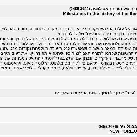
ריה של תורת האבולוציה
(0455.3088)
Milestones in the history of the the
ן של עולם החי העסיקה הוגי-דעות רבים במשך ההיסטוריה. תורת האבולוציה 
נים בדרך הברירה הטבעית" של צ'רלס דרווין.
מה עברה אבולוציה, הודות לתרומתם של תומכיו בני-זמנו של דרווין, ובמיוחד
שוב מחדש ולהתאים את התיאוריה למדע המשתנה. תהליך אבולוציוני זה נמשך 
, שפותחו במאה העשרים ושאפשרו לגלות עובדות ולפתח נקודות מבט שונו
 הרעיונות שקדמו לתורת האבולוציה כפי שהגה אותה דרווין, ואת רעיונותיהם 
ת של מתנגדיו העיקריים, ונבחן אם התשובות להסתייגויות אלה מניחות את ה
תיהם ייסקרו בקורס :ויליאם פיילי, תומס מלתוס, קרלוס ליניאוס, אראסמוס דרווין, 
צ'רלס לייל -- צ'רלס דרווין, אלפרד וולאס, תומס הקסלי -- לואי אגאסי, סמואל וי
 "עבר" יינתן על סמך רישום הנוכחות בשיעורים
ביולוגיה
(0455.2686)
NEW HORIZO