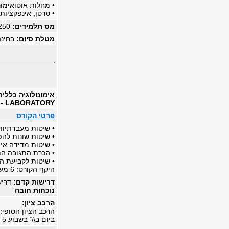
• מחלות אוטואימונ
• סרטן, אינפקציות
מס תלמידים:
250
מטלת סיום:
בחינ
אימונולוגיה כלל
- LABORATORY
פרטי הקורס
• שיטות מעבדתיות 
• שיטות שונות להפק
• שיטות מדידה אימו
• הכרת התגובה הת
• שיטות לקביעת הב
היקף הקורס: 6 מעבדות אחת לשבוע כ\\”א
דרישות קדם:
דריש
נוכחות חובה
הרכב ציון:
ביום ב\\’ בשבוע 5 לסיום מע\\’5.