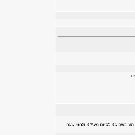
ם.
הרכב הציון הסופי: מבחן 70% והערכת מדריך 30%. חובת נוכחות בכל המעבדות ול-2 שע\\’ ביום ה\\’ בשבוע 3 לסיום מע\\’ 3 ולחצי שעה