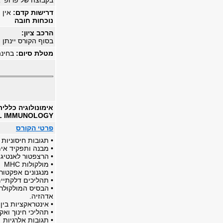
בקבוצה של פרופ’ א
דרישות קדם:
אין
נוכחות חובה
הרכב ציון:
בסוף הקורס יינתן מבחן
מטלת סיום:
בחינ
אימונולוגיה כללי
L IMMUNOLOGY
פרטי הקורס
• תגובות חיסוניות
• מבנה ותפקיד אימו
• הרצפטור לאנטיגן 
• מולקולות MHC
• מנגנונים אפקטור
• תהליכים דלקתיי
אדהזיה.
• אינטראקציות בין
• תהליכי חינוך וא
• תגובות אלרגיות