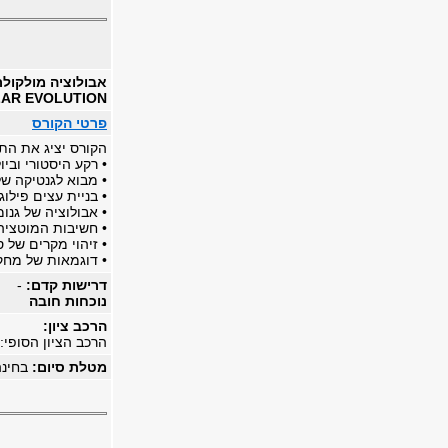
אבולוציה מולקול
AR EVOLUTION
פרטי הקורס
הקורס יציג את התח
• רקע היסטורי וביול
• מבוא לגנטיקה של
• בניית עצים פילוגניים, ידונו הא
• אבולוציה של גנומ
• חשיבות המוטציה 
• זיהוי מקרים של 
• דוגמאות של מחקר
דרישות קדם:
-
נוכחות חובה
הרכב ציון:
הרכב הציון הסופי: 100% בחינה סופי
מטלת סיום:
בחינ