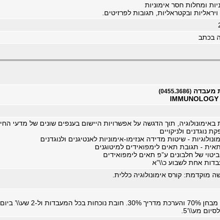
יות ומחלות חסר אימוניות
 ויראליות ובקטראליות, תגובות לפרזיטים.
ה בכתב
ית מעבדה
(0455.3686)
IMMUNOLOGY 
באימונולוגיה, תוך הדגשה על אפשרויות היישום בענפים שונים של מדעי החיי
ת נוגדנים ולניקויים
נולוגיות - שיטות מדידה אנזימו-אימוניות לאנטיגנים ולנוגדנים
אית - תגובת תאים לימפואידים למיטוגנים
יטוי של חלבונים ע”פ תאים לימפואידים
ה מוקדמת: קורס אימונולוגיה כללית.