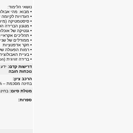
נושאי הלימוד:
• מבוא: מהי אבולו
• העדויות לקיומה 
• סיסטמטיקה (מיון
• מנגנון הברירה ה
• גנטיקה של אוכלו
• תהליכים אקראיים
• ממודלים של שני 
• חקר אדפטציות
• רמות הפעולה של
• בעיית האבולוציה ש
• ברירה זוויגית (sexual selection)
דרישות קדם:
ידע 
נוכחות חובה
הרכב ציון:
בחינה מסכמת – 100%
מטלת סיום:
בחינ
:ספרות