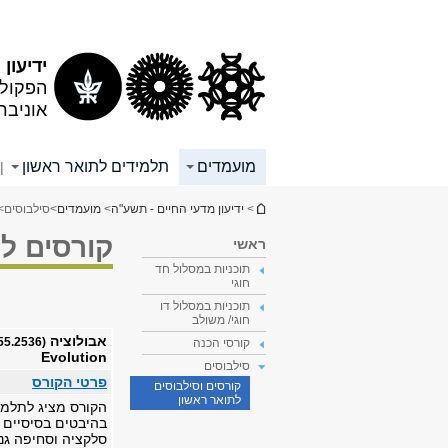
תוכן
תפריט
עליון
ראשי
ידיעון
הפקולט
אוניבר
מועמדים
תלמידים לתואר ראשון
|
הינך נמצא כאן
>
ידיעון מדעי החיים - תשע"ה
>
מועמדים
>
סילבוסים
>
קורסים ל
ראשי
תוכניות במסלול חד
חוגי
תוכניות במסלול דו
חוגי/ משולב
אבולוציה
(0455.2536)
קורסי הכנה
Evolution
סילבוסים
פרטי הקורס
קורסים וסילבוסים
לתואר ראשון
הקורס מציג לתלמי
בהיבטים בסיסיים ש
סלקציה וסחיפה גנ