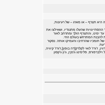
היא תצרף – או מארג – של רעיונות,
 ההסתייגויות שהעלו מתנגדיו, ושאילצו את
עד ימינו, והתצרף הולך ומתרחב לאור
ת להבנת המתרחש בעולם החי.
של תומכיו שהרחיבו והעמיקו אותה. נסקור
דעת.
ז'ורז' לואי לקלרק[דה בופון],ז'ורז' קיוויה,
לברפורס, פלימינג ג'נקין, ג'ון ג'קסון