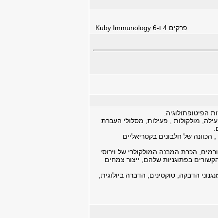
Kuby Immunology פרקים 4 ו-6
ת הפיטופתולוגיה.
לה, מולקולות , פעילות, מסלולי העברת
.
• מחלות בקטריאליות – סימפטומים, מנגנוני הדבקה, גורמי וירולנטיות, מערכות הפרשה III Type , הכוונה של חלבונים בקטריאליים
רמים, הכרת המבנה המולקולרי של וירוסי
קשורים בפתוגניות שלהם, ייצור צמחים
רה של מסלולי העברת אותות, מנגנוני הדבקה, טוקסינים, הדברה ביולוגית,