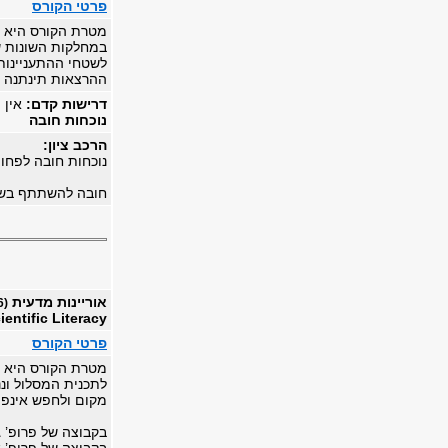
פרטי הקורס
מטרת הקורס היא ל
במחלקות השונות ש
לשטחי ההתעניינות 
ההרצאות תינתנה ע
דרישות קדם:
אין
נוכחות חובה
הרכב ציון:
נוכחות חובה לפחות 80% מהשעו
חובה להשתתף בשע
אוריינות מדעית
(0455.2776)
ientific Literacy
פרטי הקורס
מטרת הקורס היא ל
לתכנית המסלול ונ
מקום ולחפש אינפו
בקבוצה של פרופ’ ג