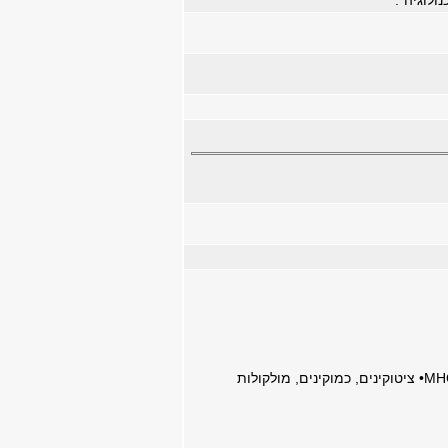
ולוגיה”.
• הבסיס המולקולרי לביטוי מולקולות אימונוגלובוליניות, הרצפטור לאנטיגן על תאי T ומולקולות MHC• ציטוקינים, כמוקינים, מולקולות