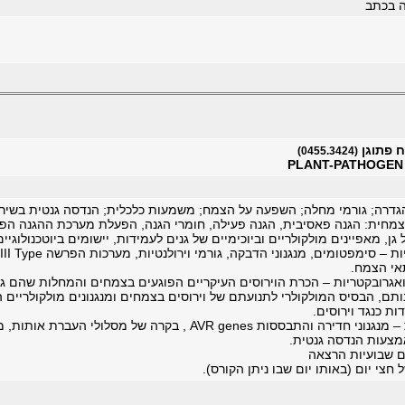
ה בכתב
 פתוגן
(0455.3424)
PLANT-PATHOGEN
גדרה; גורמי מחלה; השפעה על הצמח; משמעות כלכלית; הנדסה גנטית בשירו
צמחית: הגנה פאסיבית, הגנה פעילה, חומרי הגנה, הפעלת מערכת ההגנה הפעי
ל גן, מאפיינים מולקולריים וביוכימיים של גנים לעמידות, יישומים ביוטכנולוגיים
אי הצמח.
ואגרובקטריות – הכרת הוירוסים העיקריים הפוגעים בצמחים והמחלות שהם גו
ם, הבסיס המולקולרי לתנועתם של וירוסים בצמחים ומנגנונים מולקולריים ה
ות כנגד וירוסים.
• פטריות פתוגניות – מנגנוני חדירה והתבססות AVR genes , בק
מצעות הנדסה גנטית.
ם שבועיות הרצאה
 חצי יום (באותו יום שבו ניתן הקורס).