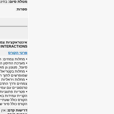
מטלת סיום:
בחינ
ספרות
:
אינטראקציות צמח
 INTERACTIONS
פרטי הקורס
• מחלות צמחים: ה
• מערכת החיסון ה
סיגנל, מנגנון גן מו
שמופרשים לתוך ת
• מחלות ויראליות 
צמחים ודרך התרבות
טרנסגניים עם עמיד
הקניית עמידות בא
הקורס כולל שעתיי
הקורס כולל סיור של
דרישות קדם:
אין