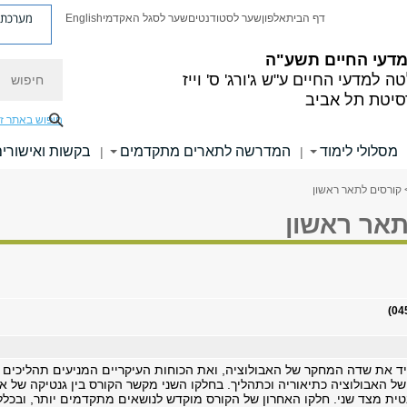
מערכת פ
דף הבית
אלפון
שער לסטודנטים
שער לסגל האקדמי
English
 מדעי החיים
תשע"ה
חיפוש
ה למדעי החיים
ע"ש ג'ורג' ס' וייז
סיטת תל אביב
חיפוש באתר ז
מסלולי לימוד
המדרשה לתארים מתקדמים
בקשות ואישורי
|
|
 קורסים לתאר ראשון
תאר ראשון
ד את שדה המחקר של האבולוציה, ואת הכוחות העיקריים המניעים תהליכים אב
ל האבולוציה כתיאוריה וכתהליך. בחלקו השני מקשר הקורס בין גנטיקה של או
טית מצד שני. חלקו האחרון של הקורס מוקדש לנושאים מתקדמים יותר, ובכלל