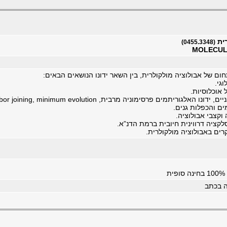
רית
(0455.3348)
MOLECUL
ום של אבולוציה מולקולרית, בין השאר ידונו הנושאים הבאים:
וגי.
 אוכלוסיות.
לגוריתמים פרסימוניה מרבית, neighbor joining, minimum evolution, נראות מרבית.
ים והכפלות גנים.
וקצבי אבולוציה.
סלקציה דרווינית חיובית ברמת הדנ”א.
ים באבולוציה מולקולרית.
ת
ה בכתב