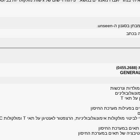
יתי בנהר יועברו מאמרים בנושא: ”פיתוח ויישום של גישות מולקולריות בביוטכנ
 בסגנון ה-unseen.
ה בכתב
ת
(0455.2688)
GENERA
 מולדות ונרכשות
נוגלובולינים
על תאי T
ים בפעילות מערכת החיסון
ם
 תאים במערכת החיסון
קטיבציה של תאים במערכת החיסון