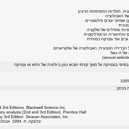
ציה; תולדות התפתחות הרעיון
של האבולוציה
) ושחזור עצים פילוגנטיים
טבעית
סיות ומודלים של סלקציה
 והתיאוריה הניוטרליסטית
גנים ועד גנטיקה כמותית
 הברירה הטבעית; האבולוציה של אלטרואיזם
ל ה-Sex
בסיסי בגנטיקה על סמך קורסי מבוא כגון ביולוגיה של התא או גנטיקה
ה בכתב
 3rd Editions. Blackwell Science Inc.
ry analysis (2nd and 3rd Edition). Prentice Hall
y 3rd Edition. Sinauer Associates, Inc.
(יבלונקה, ח. 1994. אבולוציה. האוניברסיטה הפתוחה (סדרת חוברות