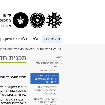
תוכן
תפריט
עליון
ראשי
ידיעון
הפקולט
אוניבר
מועמדים
תלמידים לתואר ראשון
|
הינך נמצא כאן
>
ידיעון מדעי החיים - תשע"ה
>
מועמדים
>
תוכניות במ
תכנית חד 
ראשי
תוכניות במסלול חד
חוגי
ביולוגיה מורחב
תכנית חד חוגית
מרכז התכנית:
פרופ
מחקרית לתלמידים
מצטיינים
קיימת בפקולטה תכנ
תכנית חד-חוגית
בביולוגיה עם הדגש
גבוהה בשטחי התעני
בביוטכנולוגיה
מיוחד על ביצוע של
תכנית חד חוגית עם
התכנית תאפשר (במס
הדגש באקולוגיה
השתתפות בתכנית תצ