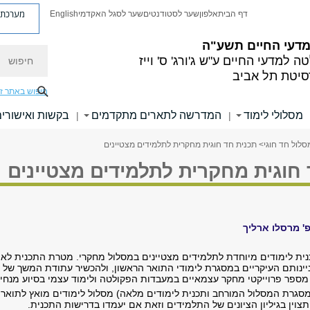
מערכת פ
דף הבית
אלפון
שער לסטודנטים
שער לסגל האקדמי
English
 מדעי החיים
תשע"ה
חיפוש
ה למדעי החיים
ע"ש ג'ורג' ס' וייז
סיטת תל אביב
חיפוש באתר ז
מסלולי לימוד
המדרשה לתארים מתקדמים
בקשות ואישורי
|
|
סלול חד חוגי
> תכנית חד חוגית מחקרית לתלמידים מצטיינים
חוגית מחקרית לתלמידים מצטיינים
' מרסלו ארליך
ית לימודים מיוחדת לתלמידים מצטיינים במסלול מחקרי. מטרת התכנית ל
ינותם העיקריים במסגרת לימודי התואר הראשון, ולהכשיר עתודת המשך של ח
 מספר פרוייקטי מחקר עצמאיים במעבדות הפקולטה ולימוד עצמי בסיוע מנחים
גרת המסלול המורחב ותכנית לימודים מלאה) מסלול לימודים מואץ לתואר ר
וין בגיליון הציונים של התלמידים וזאת אם יעמדו בדרישות התכנית.