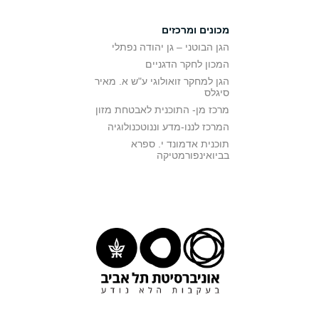
מכונים ומרכזים
הגן הבוטני – גן יהודה נפתלי
המכון לחקר הדגניים
הגן למחקר זואולוגי ע"ש א. מאיר
סיגלס
מרכז מן- התוכנית לאבטחת מזון
המרכז לננו-מדע וננוטכנולוגיה
תוכנית אדמונד י. ספרא
בביואינפורמטיקה