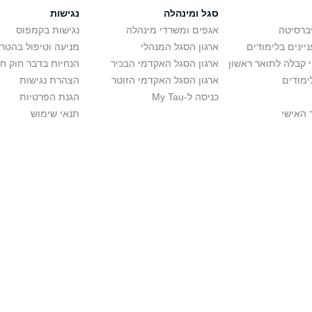
סגל ומינהלה
נגישות
יברסיטה
אגפים ומשרדי מינהלה
נגישות בקמפוס
יינים בלימודים
ארגון הסגל המנהלי
מניעה וטיפול בהטר
י קבלה לתואר ראשון
ארגון הסגל האקדמי הבכיר
הנחיות בדבר חוק ח
ימודים
ארגון הסגל האקדמי הזוטר
הצהרת נגישות
כניסה ל-My Tau
הגנת הפרטיות
 האישי
תנאי שימוש