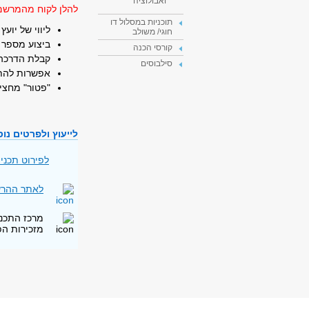
ואבולוציה
להלן לקוח מהמרשם.
תוכניות במסלול דו
ליווי של יוע
חוגי/ משולב
ביצוע מספר 
קורסי הכנה
קבלת הדרכה 
סילבוסים
אפשרות להתק
"פטור" מחצי 
לייעוץ ולפרטים נו
לפירוט תכני
לאתר ההר
מרכז התכנ
מזכירות ה