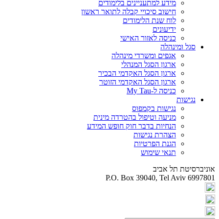
מידע למתעניינים בלימודים
חישוב סיכויי קבלה לתואר ראשון
לוח שנת הלימודים
ידיעונים
כניסה לאזור האישי
סגל ומינהלה
אגפים ומשרדי מינהלה
ארגון הסגל המנהלי
ארגון הסגל האקדמי הבכיר
ארגון הסגל האקדמי הזוטר
כניסה ל-My Tau
נגישות
נגישות בקמפוס
מניעה וטיפול בהטרדה מינית
הנחיות בדבר חוק חופש המידע
הצהרת נגישות
הגנת הפרטיות
תנאי שימוש
אוניברסיטת תל אביב
P.O. Box 39040, Tel Aviv 6997801