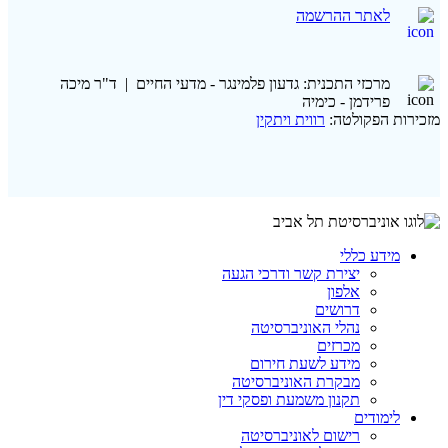
לאתר ההרשמה
מרכזי התכנית: גדעון פלמינגר - מדעי החיים | ד"ר מיכה
פרידמן - כימיה
מזכירות הפקולטה:
רווית ויתקין
מידע כללי
יצירת קשר ודרכי הגעה
אלפון
דרושים
נהלי האוניברסיטה
מכרזים
מידע לשעת חירום
מבקרת האוניברסיטה
תקנון משמעת ופסקי דין
לימודים
רישום לאוניברסיטה