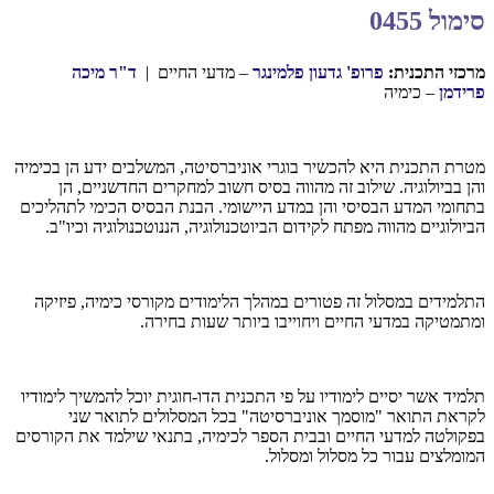
סימול 0455
מרכזי התכנית:
פרופ' גדעון פלמינגר
– מדעי החיים |
ד"ר מיכה
פרידמן
– כימיה
מטרת התכנית היא להכשיר בוגרי אוניברסיטה, המשלבים ידע הן בכימיה
והן בביולוגיה. שילוב זה מהווה בסיס חשוב למחקרים החדשניים, הן
בתחומי המדע הבסיסי והן במדע היישומי. הבנת הבסיס הכימי לתהליכים
הביולוגיים מהווה מפתח לקידום הביוטכנולוגיה, הננוטכנולוגיה וכיו"ב.
התלמידים במסלול זה פטורים במהלך הלימודים מקורסי כימיה, פיזיקה
ומתמטיקה במדעי החיים ויחוייבו ביותר שעות בחירה.
תלמיד אשר יסיים לימודיו על פי התכנית הדו-חוגית יוכל להמשיך לימודיו
לקראת התואר "מוסמך אוניברסיטה" בכל המסלולים לתואר שני
בפקולטה למדעי החיים ובבית הספר לכימיה, בתנאי שילמד את הקורסים
המומלצים עבור כל מסלול ומסלול.