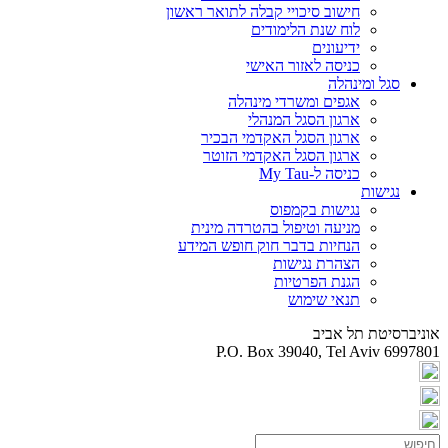
חישוב סיכויי קבלה לתואר ראשון
לוח שנת הלימודים
ידיעונים
כניסה לאזור האישי
סגל ומינהלה
אגפים ומשרדי מינהלה
ארגון הסגל המנהלי
ארגון הסגל האקדמי הבכיר
ארגון הסגל האקדמי הזוטר
כניסה ל-My Tau
נגישות
נגישות בקמפוס
מניעה וטיפול בהטרדה מינית
הנחיות בדבר חוק חופש המידע
הצהרת נגישות
הגנת הפרטיות
תנאי שימוש
אוניברסיטת תל אביב
P.O. Box 39040, Tel Aviv 6997801