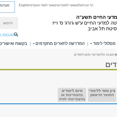
מערכת פ
דף הבית
אלפון
שער לסטודנטים
שער לסגל האקדמי
English
 מדעי החיים
תשע"ה
חיפוש
ה למדעי החיים
ע"ש ג'ורג' ס' וייז
סיטת תל אביב
חיפוש באתר ז
מסלולי לימוד
המדרשה לתארים מתקדמים
בקשות ואישורים
|
|
ן
>
מבנה הלימודים
> סיום לימודים
דים
ציון סופי ללימודי
סיום לימודים
התואר הראשון
בהצטיינות או
בהצטיינות יתרה