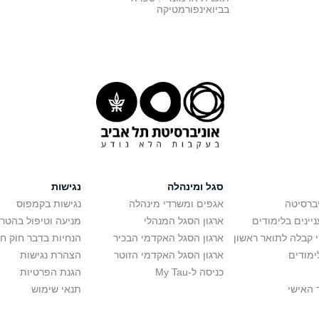
בביואינפורמטיקה
סגל ומינהלה
נגישות
יברסיטה
אגפים ומשרדי מינהלה
נגישות בקמפוס
יינים בלימודים
ארגון הסגל המנהלי
מניעה וטיפול בהטר
י קבלה לתואר ראשון
ארגון הסגל האקדמי הבכיר
הנחיות בדבר חוק ח
ימודים
ארגון הסגל האקדמי הזוטר
הצהרת נגישות
כניסה ל-My Tau
הגנת הפרטיות
 האישי
תנאי שימוש