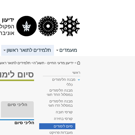
תוכן
תפריט
עליון
ראשי
ידיעון
הפקולט
אוניבר
מועמדים
תלמידים לתואר ראשון
הינך נמצא כאן
>
ידיעון מדעי החיים - תשע"ה
>
תלמידים לתואר ראשו
סיום לימו
ראשי
מבנה הלימודים
כללי
מבנה הלימודים
במסלול החד חוגי
מבנה הלימודים
הליכי סיום
במסלול הדו חוגי
קורסי חובה
קורסי בחירה
הליכי סיום
סיום לימודים
מעבדות פרויקט