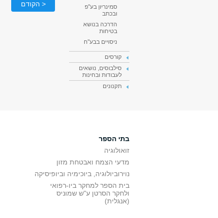
< הקודם
סמינריון בע"פ
ובכתב
הדרכה בנושא
בטיחות
ניסויים בבע"ח
קורסים
סילבוסים, נושאים
לעבודות ובחינות
תקנונים
בתי הספר
זואולוגיה
מדעי הצמח ואבטחת מזון
נוירוביולוגיה, ביוכימיה וביופיסיקה
בית הספר למחקר ביו-רפואי
ולחקר הסרטן ע"ש שמוניס
(אנגלית)