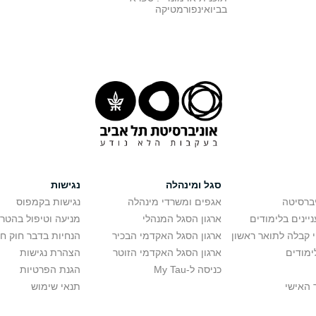
בביואינפורמטיקה
סגל ומינהלה
נגישות
יברסיטה
אגפים ומשרדי מינהלה
נגישות בקמפוס
יינים בלימודים
ארגון הסגל המנהלי
מניעה וטיפול בהטר
י קבלה לתואר ראשון
ארגון הסגל האקדמי הבכיר
הנחיות בדבר חוק ח
ימודים
ארגון הסגל האקדמי הזוטר
הצהרת נגישות
כניסה ל-My Tau
הגנת הפרטיות
 האישי
תנאי שימוש