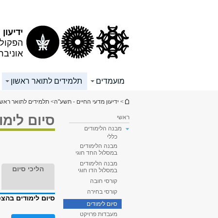
תוכן
תפריט
עליון
ראשי
ידיעון
הפקולט
אוניבר
מועמדים
תלמידים לתואר ראשון
הינך נמצא כאן
>
ידיעון מדעי החיים - תשע"ה
>
תלמידים לתואר ראשו
סיום לימו
ראשי
מבנה הלימודים
כללי
מבנה הלימודים
במסלול החד חוגי
מבנה הלימודים
הליכי סיום
במסלול הדו חוגי
קורסי חובה
קורסי בחירה
סיום לימודים בהצט
סיום לימודים
מעבדות פרויקט