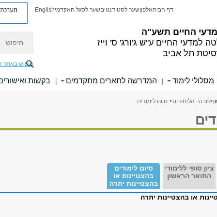
מערכת פ
דף הבית
אלפון
שער לסטודנטים
שער לסגל האקדמי
English
 מדעי החיים
תשע"ה
חיפוש
ה למדעי החיים
ע"ש ג'ורג' ס' וייז
סיטת תל אביב
חיפוש באתר ז
מסלולי לימוד
המדרשה לתארים מתקדמים
בקשות ואישורים
|
|
ן
>
מבנה הלימודים
> סיום לימודים
דים
ציון סופי ללימודי
סיום לימודים
התואר הראשון
בהצטיינות או
בהצטיינות יתרה
יינות או בהצטיינות יתרה