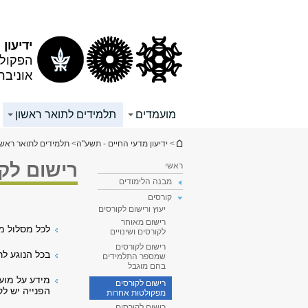
תוכן
תפריט
עליון
ראשי
ידיעון
הפקולט
אוניבר
מועמדים
תלמידים לתואר ראשון
הינך נמצא כאן
>
ידיעון מדעי החיים - תשע"ה
>
תלמידים לתואר ראשו
רישום לקו
ראשי
מבנה הלימודים
קורסים
יעוץ ורישום לקורסים
רישום מאוחר
לכל מסלול מ
לקורסים ושינויים
רישום לקורסים
בכל הנוגע ל
שמספר התלמידים
בהם מוגבל
מידע על מוע
רישום לקורסים
הפנייה יש לק
מפקולטות אחרות
רישום לקורסים