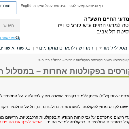
מערכת פ
דף הבית
אלפון
שער לסטודנטים
שער לסגל האקדמי
English
 מדעי החיים
תשע"ה
חיפוש
ה למדעי החיים
ע"ש ג'ורג' ס' וייז
סיטת תל אביב
חיפוש באתר ז
מסלולי לימוד
המדרשה לתארים מתקדמים
בקשות ואישורים
|
|
ן
>
קורסים
> רישום לקורסים בפקולטות אחרות – במסלול הדו חוגי
רסים בפקולטות אחרות – במסלול הד
כסת שעות (ש"ס) שניתן ללמוד כקורסי העשרה מחוץ לפקולטה. על התלמיד לעי
רישום לקורס מחוץ לפקולטה, להשתתפות בו ולבחינה בו, חל על התלמיד תקנון
די רישום מתפרסם על גבי לוחות המודעות בפקולטות הרלבנטיות. הרישום מת
בל במזכירות התלמידים, בפקולטה למדעי החיים....
אפשר לצרף את הטופס כ